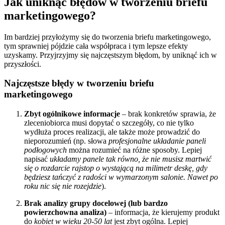
Jak uniknąć błędów w tworzeniu briefu
marketingowego?
Im bardziej przyłożymy się do tworzenia briefu marketingowego,
tym sprawniej pójdzie cała współpraca i tym lepsze efekty
uzyskamy. Przyjrzyjmy się najczęstszym błędom, by uniknąć ich w
przyszłości.
Najczęstsze błędy w tworzeniu briefu
marketingowego
Zbyt ogólnikowe informacje
– brak konkretów sprawia, że
zleceniobiorca musi dopytać o szczegóły, co nie tylko
wydłuża proces realizacji, ale także może prowadzić do
nieporozumień (np. słowa
profesjonalne układanie paneli
podłogowych
można rozumieć na różne sposoby. Lepiej
napisać
układamy panele tak równo, że nie musisz martwić
się o rozdarcie rajstop o wystającą na milimetr deskę, gdy
będziesz tańczyć z radości w wymarzonym salonie. Nawet po
roku nic się nie rozejdzie
).
Brak analizy grupy docelowej (lub bardzo
powierzchowna analiza)
– informacja, że kierujemy produkt
do
kobiet w wieku 20-50 lat
jest zbyt ogólna. Lepiej