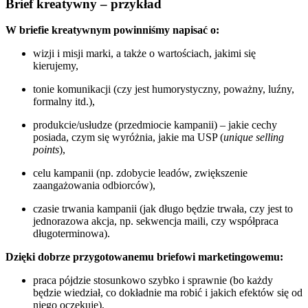
Brief kreatywny – przykład
W briefie kreatywnym powinniśmy napisać o:
wizji i misji marki, a także o wartościach, jakimi się
kierujemy,
tonie komunikacji (czy jest humorystyczny, poważny, luźny,
formalny itd.),
produkcie/usłudze (przedmiocie kampanii) – jakie cechy
posiada, czym się wyróżnia, jakie ma USP (
unique selling
points
),
celu kampanii (np. zdobycie leadów, zwiększenie
zaangażowania odbiorców),
czasie trwania kampanii (jak długo będzie trwała, czy jest to
jednorazowa akcja, np. sekwencja maili, czy współpraca
długoterminowa).
Dzięki dobrze przygotowanemu briefowi marketingowemu:
praca pójdzie stosunkowo szybko i sprawnie (bo każdy
będzie wiedział, co dokładnie ma robić i jakich efektów się od
niego oczekuje),