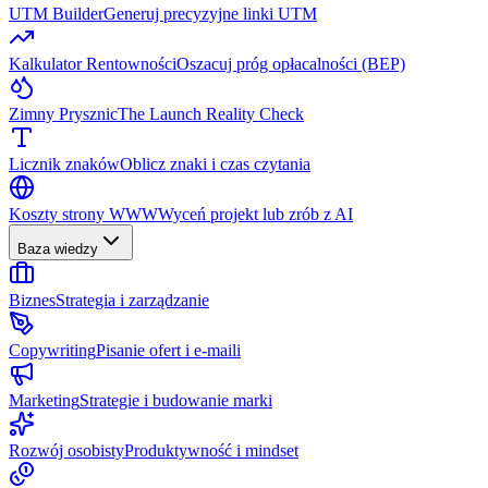
UTM Builder
Generuj precyzyjne linki UTM
Kalkulator Rentowności
Oszacuj próg opłacalności (BEP)
Zimny Prysznic
The Launch Reality Check
Licznik znaków
Oblicz znaki i czas czytania
Koszty strony WWW
Wyceń projekt lub zrób z AI
Baza wiedzy
Biznes
Strategia i zarządzanie
Copywriting
Pisanie ofert i e-maili
Marketing
Strategie i budowanie marki
Rozwój osobisty
Produktywność i mindset