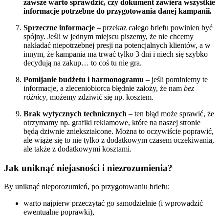
zawsze warto sprawdzić, czy dokument zawiera wszystkie
informacje potrzebne do przygotowania danej kampanii.
Sprzeczne
informacje
– przekaz całego briefu powinien być
spójny. Jeśli w jednym miejscu piszemy, że nie chcemy
nakładać niepotrzebnej presji na potencjalnych klientów, a w
innym, że kampania ma trwać tylko 3 dni i niech się szybko
decydują na zakup… to coś tu nie gra.
Pomijanie budżetu i harmonogramu
– jeśli pominiemy te
informacje, a zleceniobiorca błędnie założy, że nam
bez
różnicy
, możemy zdziwić się np. kosztem.
Brak wytycznych technicznych
– ten błąd może sprawić, że
otrzymamy np. grafiki reklamowe, które na naszej stronie
będą dziwnie zniekształcone. Można to oczywiście poprawić,
ale wiąże się to nie tylko z dodatkowym czasem oczekiwania,
ale także z dodatkowymi kosztami.
Jak uniknąć niejasności i niezrozumienia?
By uniknąć nieporozumień, po przygotowaniu briefu:
warto najpierw przeczytać go samodzielnie (i wprowadzić
ewentualne poprawki),