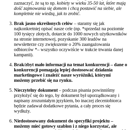
zaznaczyć, że są to np.
kobiety w wieku 35-50 lat, które mają
dość zajmowania się domem i chcą postawić na siebie, ale
kompletnie nie wiedzą, jak to zrobić
.
Brak jasno określonych celów
– staramy się jak
najkonkretniej opisać nasze cele (np. *sprzedaż na poziomie
100 tysięcy złotych, dotarcie do 1000 nowych użytkowników
na stronie internetowej, pozyskanie 300 leadów na
newsletterze czy zwiększenie o 20% zaangażowania
odbiorców *– wszystko oczywiście w trakcie trwania danej
kampanii).
Brak/zbyt mało informacji na temat konkurencji – dane o
konkurencji pomagają lepiej dostosować działania
marketingowe i znaleźć nasze wyróżniki, którymi
możemy przebić się na rynku.
Nieczytelny
dokument
– podczas pisania powinniśmy
przyłożyć się do tego, by dokument był uporządkowany i
napisany zrozumiałym językiem, bo inaczej zleceniobiorca
będzie zadawał dodatkowe pytania, a cały proces się
wydłuży.
Niedostosowany dokument do specyfiki projektu –
możemy mieć gotowy szablon i z niego korzystać, ale