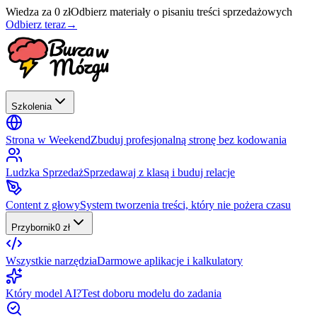
Wiedza za 0 zł
Odbierz materiały o pisaniu treści sprzedażowych
Odbierz teraz
→
Szkolenia
Strona w Weekend
Zbuduj profesjonalną stronę bez kodowania
Ludzka Sprzedaż
Sprzedawaj z klasą i buduj relacje
Content z głowy
System tworzenia treści, który nie pożera czasu
Przybornik
0 zł
Wszystkie narzędzia
Darmowe aplikacje i kalkulatory
Który model AI?
Test doboru modelu do zadania