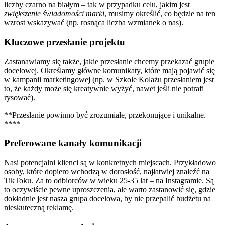
liczby czarno na białym – tak w przypadku celu, jakim jest
zwiększenie świadomości marki
, musimy określić, co będzie na ten
wzrost wskazywać (np. rosnąca liczba wzmianek o nas).
Kluczowe przesłanie projektu
Zastanawiamy się także, jakie przesłanie chcemy przekazać grupie
docelowej. Określamy główne komunikaty, które mają pojawić się
w kampanii marketingowej (np. w Szkole Kolażu przesłaniem jest
to, że każdy może się kreatywnie wyżyć, nawet jeśli nie potrafi
rysować).
**Przesłanie powinno być zrozumiałe, przekonujące i unikalne.
****
Preferowane kanały komunikacji
Nasi potencjalni klienci są w konkretnych miejscach. Przykładowo
osoby, które dopiero wchodzą w dorosłość, najłatwiej znaleźć na
TikToku. Za to odbiorców w wieku 25-35 lat – na Instagramie. Są
to oczywiście pewne uproszczenia, ale warto zastanowić się, gdzie
dokładnie jest nasza grupa docelowa, by nie przepalić budżetu na
nieskuteczną reklamę.