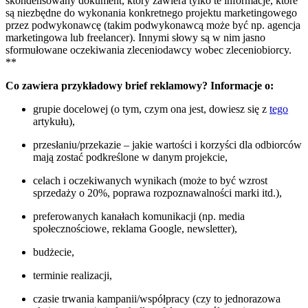
skondensowany dokument, który zawiera tylko te informacje, które
są niezbędne do wykonania konkretnego projektu marketingowego
przez podwykonawcę (takim podwykonawcą może być np. agencja
marketingowa lub freelancer). Innymi słowy są w nim jasno
sformułowane oczekiwania zleceniodawcy wobec zleceniobiorcy.
**
Co zawiera przykładowy brief reklamowy? Informacje o:
grupie docelowej (o tym, czym ona jest, dowiesz się z
tego
artykułu),
przesłaniu/przekazie – jakie wartości i korzyści dla odbiorców
mają zostać podkreślone w danym projekcie,
celach i oczekiwanych wynikach (może to być wzrost
sprzedaży o 20%, poprawa rozpoznawalności marki itd.),
preferowanych kanałach komunikacji (np. media
społecznościowe, reklama Google, newsletter),
budżecie,
terminie realizacji,
czasie trwania kampanii/współpracy (czy to jednorazowa