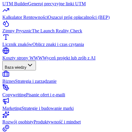
UTM Builder
Generuj precyzyjne linki UTM
Kalkulator Rentowności
Oszacuj próg opłacalności (BEP)
Zimny Prysznic
The Launch Reality Check
Licznik znaków
Oblicz znaki i czas czytania
Koszty strony WWW
Wyceń projekt lub zrób z AI
Baza wiedzy
Biznes
Strategia i zarządzanie
Copywriting
Pisanie ofert i e-maili
Marketing
Strategie i budowanie marki
Rozwój osobisty
Produktywność i mindset