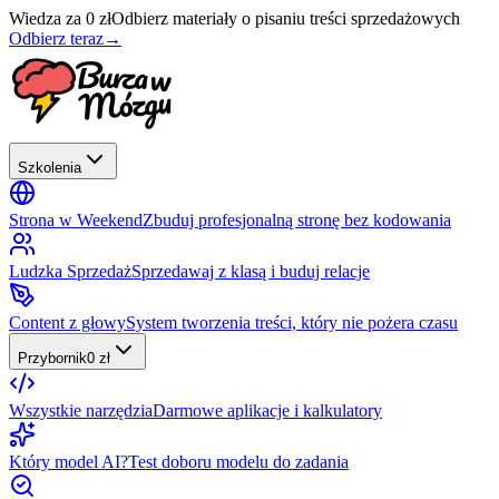
Wiedza za 0 zł
Odbierz materiały o pisaniu treści sprzedażowych
Odbierz teraz
→
Szkolenia
Strona w Weekend
Zbuduj profesjonalną stronę bez kodowania
Ludzka Sprzedaż
Sprzedawaj z klasą i buduj relacje
Content z głowy
System tworzenia treści, który nie pożera czasu
Przybornik
0 zł
Wszystkie narzędzia
Darmowe aplikacje i kalkulatory
Który model AI?
Test doboru modelu do zadania