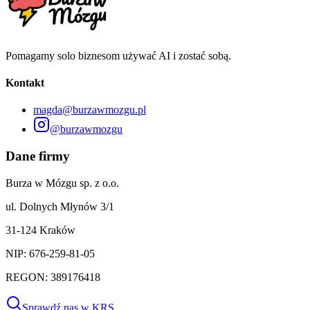
Pomagamy solo biznesom używać AI i zostać sobą.
Kontakt
magda@burzawmozgu.pl
@burzawmozgu
Dane firmy
Burza w Mózgu sp. z o.o.
ul. Dolnych Młynów 3/1
31-124 Kraków
NIP: 676-259-81-05
REGON: 389176418
Sprawdź nas w KRS