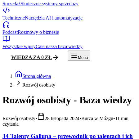
Sprzedaż
Skuteczne systemy sprzedaży
Techniczne
Narzędzia AI i automatyzacje
Podcast
Rozmowy o biznesie
Wszystkie wpisy
Cała nasza baza wiedzy
WIEDZA ZA 0 ZŁ
Menu
Strona główna
Rozwój osobisty
Rozwój osobisty
- Baza wiedzy
Rozwój osobisty
•
28 listopada 2024
•
Burza w Mózgu
•
11
min
czytania
34 Talenty Gallupa – przewodnik po talentach i ich