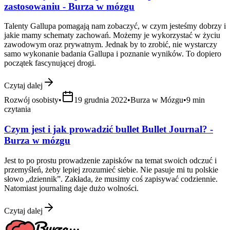
zastosowaniu - Burza w mózgu
Talenty Gallupa pomagają nam zobaczyć, w czym jesteśmy dobrzy i
jakie mamy schematy zachowań. Możemy je wykorzystać w życiu
zawodowym oraz prywatnym. Jednak by to zrobić, nie wystarczy
samo wykonanie badania Gallupa i poznanie wyników. To dopiero
początek fascynującej drogi.
Czytaj dalej
Rozwój osobisty
•
19 grudnia 2022
•
Burza w Mózgu
•
9
min
czytania
Czym jest i jak prowadzić bullet Bullet Journal? -
Burza w mózgu
Jest to po prostu prowadzenie zapisków na temat swoich odczuć i
przemyśleń, żeby lepiej zrozumieć siebie. Nie pasuje mi tu polskie
słowo „dziennik”. Zakłada, że musimy coś zapisywać codziennie.
Natomiast journaling daje dużo wolności.
Czytaj dalej