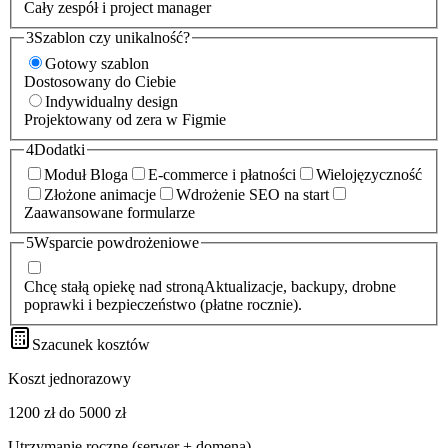
Cały zespół i project manager
3
Szablon czy unikalność?
Gotowy szablon
Dostosowany do Ciebie
Indywidualny design
Projektowany od zera w Figmie
4
Dodatki
Moduł Bloga
E-commerce i płatności
Wielojęzyczność
Złożone animacje
Wdrożenie SEO na start
Zaawansowane formularze
5
Wsparcie powdrożeniowe
Chcę stałą opiekę nad stroną
Aktualizacje, backupy, drobne
poprawki i bezpieczeństwo (płatne rocznie).
Szacunek kosztów
Koszt jednorazowy
1200 zł
do
5000 zł
Utrzymanie roczne (serwer + domena)