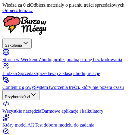
Wiedza za 0 zł
Odbierz materiały o pisaniu treści sprzedażowych
Odbierz teraz
→
Szkolenia
Strona w Weekend
Zbuduj profesjonalną stronę bez kodowania
Ludzka Sprzedaż
Sprzedawaj z klasą i buduj relacje
Content z głowy
System tworzenia treści, który nie pożera czasu
Przybornik
0 zł
Wszystkie narzędzia
Darmowe aplikacje i kalkulatory
Który model AI?
Test doboru modelu do zadania