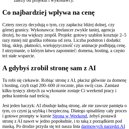
zależy od projektu i wykonawcy.
Co najbardziej wpływa na cenę
Cztery rzeczy decydują o tym, czy zapłacisz bliżej dolnej, czy
górnej granicy. Wykonawca: freelancer zwykle taniej, agencja
drożej, bo ma większy zespół. Projekt: gotowy szablon kosztuje 2–5
razy mniej niż grafika robiona od zera. Liczba podstron i dodatki:
blog, sklep, płatności, wielojęzyczność czy animacje podbijają cenę.
I utrzymanie, o którym łatwo zapomnieć: domena, hosting, a często
też stałe wsparcie.
A gdybyś zrobił stronę sam z AI
Tu robi się ciekawie. Robiąc stronę z AI, płacisz głównie za domenę
i hosting, czyli rząd 200–600 zł rocznie, plus swój czas. Zamiast
kilku tysięcy złotych za wykonanie zostaje Ci weekend pracy i
pełna kontrola nad treścią.
Jest jeden haczyk: AI zbuduje ładną stronę, ale nie zawsze pamięta o
tym, co czyni ją szybką i bezpieczną. Dlatego spisaliśmy cały proces
i gotowe prompty w kursie
Strona w Weekend
, żebyś postawił
stronę z AI nawet w jedno popołudnie, i to taką z porządkiem pod
maską. Po drodze przyda się też nasza lista
darmowych narzędzi AI