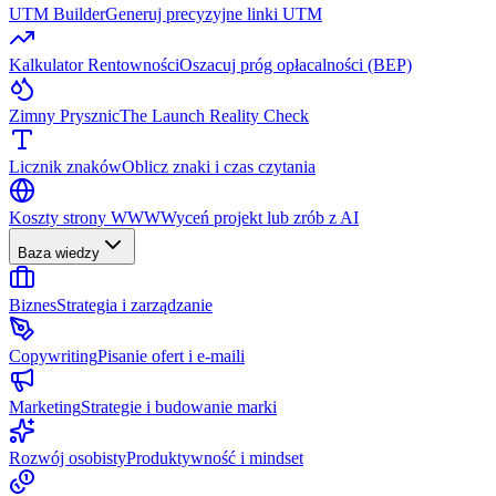
UTM Builder
Generuj precyzyjne linki UTM
Kalkulator Rentowności
Oszacuj próg opłacalności (BEP)
Zimny Prysznic
The Launch Reality Check
Licznik znaków
Oblicz znaki i czas czytania
Koszty strony WWW
Wyceń projekt lub zrób z AI
Baza wiedzy
Biznes
Strategia i zarządzanie
Copywriting
Pisanie ofert i e-maili
Marketing
Strategie i budowanie marki
Rozwój osobisty
Produktywność i mindset