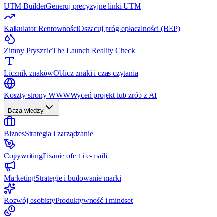
UTM Builder
Generuj precyzyjne linki UTM
Kalkulator Rentowności
Oszacuj próg opłacalności (BEP)
Zimny Prysznic
The Launch Reality Check
Licznik znaków
Oblicz znaki i czas czytania
Koszty strony WWW
Wyceń projekt lub zrób z AI
Baza wiedzy
Biznes
Strategia i zarządzanie
Copywriting
Pisanie ofert i e-maili
Marketing
Strategie i budowanie marki
Rozwój osobisty
Produktywność i mindset