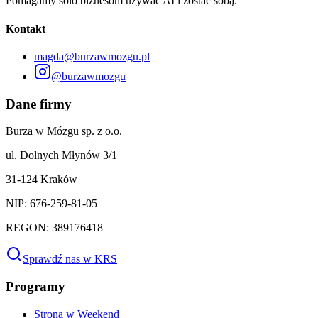
Pomagamy solo biznesom używać AI i zostać sobą.
Kontakt
magda@burzawmozgu.pl
@burzawmozgu
Dane firmy
Burza w Mózgu sp. z o.o.
ul. Dolnych Młynów 3/1
31-124 Kraków
NIP: 676-259-81-05
REGON: 389176418
Sprawdź nas w KRS
Programy
Strona w Weekend