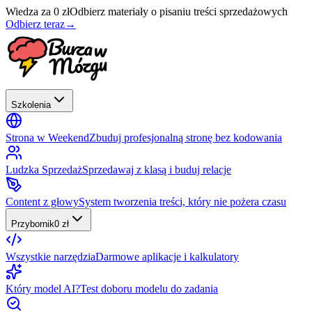
Wiedza za 0 zł
Odbierz materiały o pisaniu treści sprzedażowych
Odbierz teraz
→
Szkolenia
Strona w Weekend
Zbuduj profesjonalną stronę bez kodowania
Ludzka Sprzedaż
Sprzedawaj z klasą i buduj relacje
Content z głowy
System tworzenia treści, który nie pożera czasu
Przybornik
0 zł
Wszystkie narzędzia
Darmowe aplikacje i kalkulatory
Który model AI?
Test doboru modelu do zadania