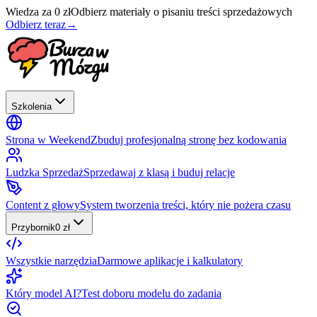
Wiedza za 0 zł
Odbierz materiały o pisaniu treści sprzedażowych
Odbierz teraz
→
Szkolenia
Strona w Weekend
Zbuduj profesjonalną stronę bez kodowania
Ludzka Sprzedaż
Sprzedawaj z klasą i buduj relacje
Content z głowy
System tworzenia treści, który nie pożera czasu
Przybornik
0 zł
Wszystkie narzędzia
Darmowe aplikacje i kalkulatory
Który model AI?
Test doboru modelu do zadania