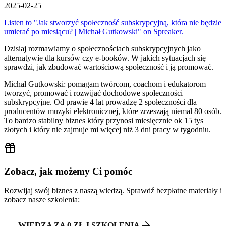
2025-02-25
Listen to "Jak stworzyć społeczność subskrypcyjną, która nie będzie
umierać po miesiącu? | Michał Gutkowski" on Spreaker.
Dzisiaj rozmawiamy o społecznościach subskrypcyjnych jako
alternatywie dla kursów czy e-booków. W jakich sytuacjach się
sprawdzi, jak zbudować wartościową społeczność i ją promować.
Michał Gutkowski: pomagam twórcom, coachom i edukatorom
tworzyć, promować i rozwijać dochodowe społeczności
subskrypcyjne. Od prawie 4 lat prowadzę 2 społeczności dla
producentów muzyki elektronicznej, które zrzeszają niemal 80 osób.
To bardzo stabilny biznes który przynosi miesięcznie ok 15 tys
złotych i który nie zajmuje mi więcej niż 3 dni pracy w tygodniu.
Zobacz, jak możemy Ci pomóc
Rozwijaj swój biznes z naszą wiedzą. Sprawdź bezpłatne materiały i
zobacz nasze szkolenia:
WIEDZA ZA 0 ZŁ I SZKOLENIA