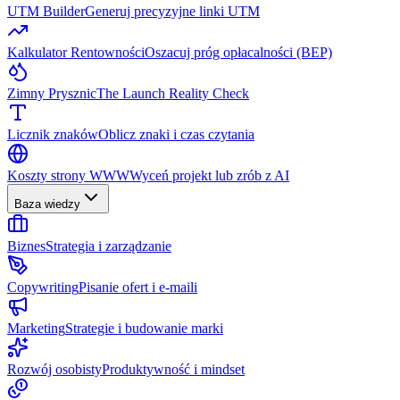
UTM Builder
Generuj precyzyjne linki UTM
Kalkulator Rentowności
Oszacuj próg opłacalności (BEP)
Zimny Prysznic
The Launch Reality Check
Licznik znaków
Oblicz znaki i czas czytania
Koszty strony WWW
Wyceń projekt lub zrób z AI
Baza wiedzy
Biznes
Strategia i zarządzanie
Copywriting
Pisanie ofert i e-maili
Marketing
Strategie i budowanie marki
Rozwój osobisty
Produktywność i mindset