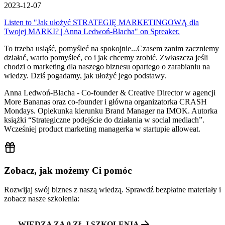
2023-12-07
Listen to "Jak ułożyć STRATEGIĘ MARKETINGOWĄ dla
Twojej MARKI? | Anna Ledwoń-Blacha" on Spreaker.
To trzeba usiąść, pomyśleć na spokojnie...Czasem zanim zaczniemy
działać, warto pomyśleć, co i jak chcemy zrobić. Zwłaszcza jeśli
chodzi o marketing dla naszego biznesu opartego o zarabianiu na
wiedzy. Dziś pogadamy, jak ułożyć jego podstawy.
Anna Ledwoń-Blacha - Co-founder & Creative Director w agencji
More Bananas oraz co-founder i główna organizatorka CRASH
Mondays. Opiekunka kierunku Brand Manager na IMOK. Autorka
książki “Strategiczne podejście do działania w social mediach”.
Wcześniej product marketing managerka w startupie alloweat.
Zobacz, jak możemy Ci pomóc
Rozwijaj swój biznes z naszą wiedzą. Sprawdź bezpłatne materiały i
zobacz nasze szkolenia:
WIEDZA ZA 0 ZŁ I SZKOLENIA