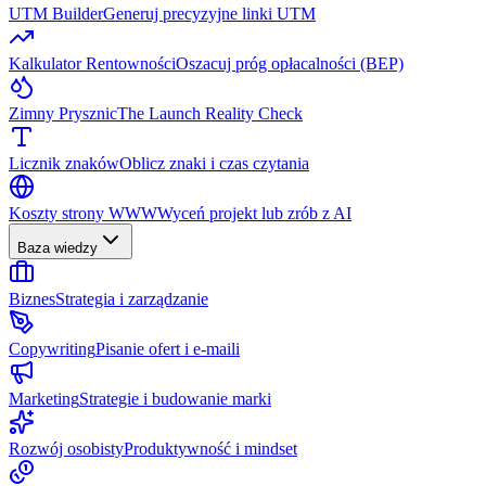
UTM Builder
Generuj precyzyjne linki UTM
Kalkulator Rentowności
Oszacuj próg opłacalności (BEP)
Zimny Prysznic
The Launch Reality Check
Licznik znaków
Oblicz znaki i czas czytania
Koszty strony WWW
Wyceń projekt lub zrób z AI
Baza wiedzy
Biznes
Strategia i zarządzanie
Copywriting
Pisanie ofert i e-maili
Marketing
Strategie i budowanie marki
Rozwój osobisty
Produktywność i mindset