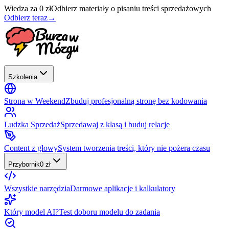
Wiedza za 0 zł
Odbierz materiały o pisaniu treści sprzedażowych
Odbierz teraz
→
Szkolenia
Strona w Weekend
Zbuduj profesjonalną stronę bez kodowania
Ludzka Sprzedaż
Sprzedawaj z klasą i buduj relacje
Content z głowy
System tworzenia treści, który nie pożera czasu
Przybornik
0 zł
Wszystkie narzędzia
Darmowe aplikacje i kalkulatory
Który model AI?
Test doboru modelu do zadania