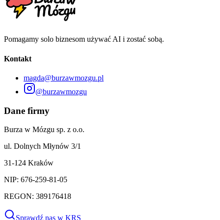
Pomagamy solo biznesom używać AI i zostać sobą.
Kontakt
magda@burzawmozgu.pl
@burzawmozgu
Dane firmy
Burza w Mózgu sp. z o.o.
ul. Dolnych Młynów 3/1
31-124 Kraków
NIP: 676-259-81-05
REGON: 389176418
Sprawdź nas w KRS