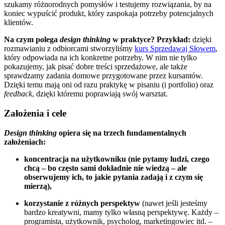
szukamy różnorodnych pomysłów i testujemy rozwiązania, by na
koniec wypuścić produkt, który zaspokaja potrzeby potencjalnych
klientów.
Na czym polega
design thinking
w praktyce?
Przykład:
dzięki
rozmawianiu z odbiorcami stworzyliśmy
kurs Sprzedawaj Słowem
,
który odpowiada na ich konkretne potrzeby. W nim nie tylko
pokazujemy, jak pisać dobre treści sprzedażowe, ale także
sprawdzamy zadania domowe przygotowane przez kursantów.
Dzięki temu mają oni od razu praktykę w pisaniu (i portfolio) oraz
feedback
, dzięki któremu poprawiają swój warsztat.
Założenia i cele
Design thinking
opiera się na trzech fundamentalnych
założeniach:
koncentracja na użytkowniku (nie pytamy ludzi, czego
chcą – bo często sami dokładnie nie wiedzą – ale
obserwujemy ich, to jakie pytania zadają i z czym się
mierzą),
korzystanie z różnych perspektyw
(nawet jeśli jesteśmy
bardzo kreatywni, mamy tylko własną perspektywę. Każdy –
programista, użytkownik, psycholog, marketingowiec itd. –