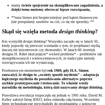
mamy
świeże spojrzenie na skomplikowane zagadnienia, a
dzięki temu możemy oferować lepsze rozwiązania,
**nasz biznes jest bezpieczniejszy pod kątem finansowym
(nie przepalamy zasobów na coś, co się nie sprzeda). **
Skąd się wzięła metoda
design thinking
?
Kto wymyślił
design thinking
? Wszystko zaczęło się w latach 50.,
kiedy pojawiły się pierwsze wzmianki o tym, że projektanci myślą
inaczej niż inżynierowie czy ekonomiści. W latach 60. teoretyk
designu H. Rittel ukuł pojęcie* wicked problems* – problemów tak
skomplikowanych i wielowymiarowych, że tradycyjne metody
rozwiązywania ich nie wystarczają.
Przełomowym momentem był
rok 1969, gdy H.A. Simon
zauważył, że design to „swoisty sposób myślenia” – adaptacja
logicznego myślenia do poszukiwania alternatyw poprzez
szybkie prototypowanie i testowanie. To właśnie wtedy
narodziła się metodologia, którą dziś nazywamy
design thinking
.
Prawdziwa rewolucja rozpoczęła się jednak w 1991 roku. David M.
Kelley założył firmę IDEO, która zmieniła całą branżę. Wcześniej
firmy technologiczne przychodziły do projektantów z gotowym