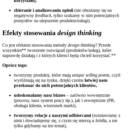
korzystało),
zbieranie i analizowaniu opinii
(nie obrażamy się na
negatywny
feedback
, tylko szukamy w nim potencjalnych
pomysłów na ulepszenie produktu/usługi).
Efekty stosowania
design thinking
Co jest efektem stosowania metody
design thinking
? Przede
wszystkim** tworzenie rozwiązań (produktów/usług), które
naprawdę działają i z których klienci będą chcieli korzystać.**
Oprócz tego:
tworzymy produkty, które mają
unique selling points
, czyli
wyróżniają się na rynku, dzięki czemu
łatwiej nam
przekonać do nich potencjalnych klientów,
udoskonalamy nasz biznes
– zarówno wewnętrznie
(procesy, nasz system pracy itp.), jak i zewnętrznie (PR,
obsługa klienta, wizerunek marki),
tworzymy relacje z naszymi odbiorcami
(rozmawiamy z
nimi i dowiadujemy się, z czym się mierzą u źródła, a nie
tylko gdybamy na ten temat),