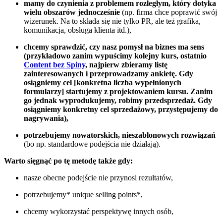
mamy do czynienia z problemem rozległym, który dotyka
wielu obszarów jednocześnie
(np. firma chce poprawić swój
wizerunek. Na to składa się nie tylko PR, ale też grafika,
komunikacja, obsługa klienta itd.),
chcemy sprawdzić, czy nasz pomysł na biznes ma sens
(przykładowo zanim wypuścimy kolejny kurs, ostatnio
Content bez Spiny
, najpierw zbieramy listę
zainteresowanych i przeprowadzamy ankietę. Gdy
osiągniemy cel [konkretna liczba wypełnionych
formularzy] startujemy z projektowaniem kursu. Zanim
go jednak wyprodukujemy, robimy przedsprzedaż. Gdy
osiągniemy konkretny cel sprzedażowy, przystępujemy do
nagrywania),
potrzebujemy nowatorskich, nieszablonowych rozwiązań
(bo np. standardowe podejścia nie działają).
Warto sięgnąć po tę metodę także gdy:
nasze obecne podejście nie przynosi rezultatów,
potrzebujemy* unique selling points*,
chcemy wykorzystać perspektywę innych osób,