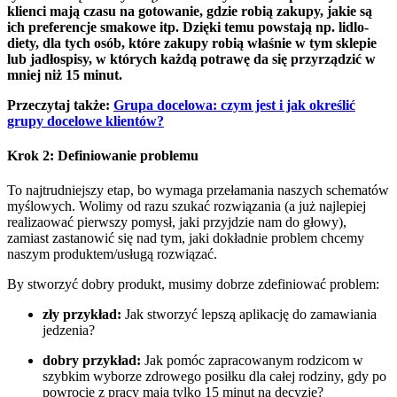
klienci mają czasu na gotowanie, gdzie robią zakupy, jakie są
ich preferencje smakowe itp. Dzięki temu powstają np. lidlo-
diety, dla tych osób, które zakupy robią właśnie w tym sklepie
lub jadłospisy, w których każdą potrawę da się przyrządzić w
mniej niż 15 minut.
Przeczytaj także:
Grupa docelowa: czym jest i jak określić
grupy docelowe klientów?
Krok 2: Definiowanie problemu
To najtrudniejszy etap, bo wymaga przełamania naszych schematów
myślowych. Wolimy od razu szukać rozwiązania (a już najlepiej
realizaować pierwszy pomysł, jaki przyjdzie nam do głowy),
zamiast zastanowić się nad tym, jaki dokładnie problem chcemy
naszym produktem/usługą rozwiązać.
By stworzyć dobry produkt, musimy dobrze zdefiniować problem:
zły przykład:
Jak stworzyć lepszą aplikację do zamawiania
jedzenia?
dobry przykład:
Jak pomóc zapracowanym rodzicom w
szybkim wyborze zdrowego posiłku dla całej rodziny, gdy po
powrocie z pracy mają tylko 15 minut na decyzję?