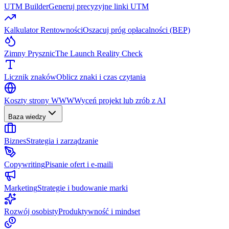
UTM Builder
Generuj precyzyjne linki UTM
Kalkulator Rentowności
Oszacuj próg opłacalności (BEP)
Zimny Prysznic
The Launch Reality Check
Licznik znaków
Oblicz znaki i czas czytania
Koszty strony WWW
Wyceń projekt lub zrób z AI
Baza wiedzy
Biznes
Strategia i zarządzanie
Copywriting
Pisanie ofert i e-maili
Marketing
Strategie i budowanie marki
Rozwój osobisty
Produktywność i mindset