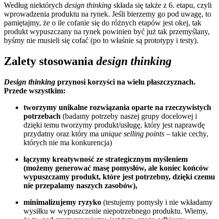
Według niektórych
design thinking
składa się także z 6. etapu, czyli
wprowadzenia produktu na rynek. Jeśli bierzemy go pod uwagę, to
pamiętajmy, że o ile cofanie się do różnych etapów jest okej, tak
produkt wypuszczany na rynek powinien być już tak przemyślany,
byśmy nie musieli się cofać (po to właśnie są prototypy i testy).
Zalety stosowania
design thinking
Design thinking
przynosi korzyści na wielu płaszczyznach.
Przede wszystkim:
tworzymy unikalne rozwiązania oparte na rzeczywistych
potrzebach
(badamy potrzeby naszej grupy docelowej i
dzięki temu tworzymy produkt/usługę, który jest naprawdę
przydatny oraz który ma
unique selling points
– takie cechy,
których nie ma konkurencja)
łączymy kreatywność ze strategicznym myśleniem
(możemy generować masę pomysłów, ale koniec końców
wypuszczamy produkt, które jest potrzebny, dzięki czemu
nie przepalamy naszych zasobów),
minimalizujemy ryzyko
(testujemy pomysły i nie wkładamy
wysiłku w wypuszczenie niepotrzebnego produktu. Wiemy,