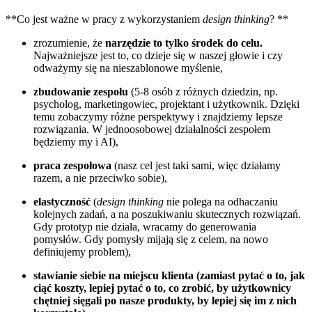
**Co jest ważne w pracy z wykorzystaniem
design thinking
? **
zrozumienie, że
narzędzie to tylko środek do celu.
Najważniejsze jest to, co dzieje się w naszej głowie i czy
odważymy się na nieszablonowe myślenie,
zbudowanie zespołu
(5-8 osób z różnych dziedzin, np.
psycholog, marketingowiec, projektant i użytkownik. Dzięki
temu zobaczymy różne perspektywy i znajdziemy lepsze
rozwiązania. W jednoosobowej działalności zespołem
będziemy my i AI),
praca zespołowa
(nasz cel jest taki sami, więc działamy
razem, a nie przeciwko sobie),
elastyczność
(
design thinking
nie polega na odhaczaniu
kolejnych zadań, a na poszukiwaniu skutecznych rozwiązań.
Gdy prototyp nie działa, wracamy do generowania
pomysłów. Gdy pomysły mijają się z celem, na nowo
definiujemy problem),
stawianie siebie na miejscu klienta (zamiast pytać o to, jak
ciąć koszty, lepiej pytać o to, co zrobić, by użytkownicy
chętniej sięgali po nasze produkty, by lepiej się im z nich