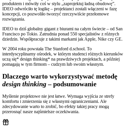
produktem i mówiły coś w stylu „zaprojektuj ładną obudowę”.
IDEO odwróciło tę logikę – projektanci zostali włączeni w fazę
koncepcji, co pozwoliło tworzyć rzeczywiście przełomowe
rozwiązania.
IDEO to dziś globalny gigant z biurami na całym świecie – od San
Francisco po Tokio. Zatrudnia ponad 550 specjalistów z różnych
dziedzin. Współpracuje z takimi markami jak Apple, Nike czy GE.
W 2004 roku powstała The Stanford d.school. To
interdyscyplinarny ośrodek, w którym studenci różnych kierunków
uczą się* design thinking* na prawdziwych projektach, a później
pomagają w tym firmom – cudzym lub swoim własnym.
Dlaczego warto wykorzystywać metodę
design thinking
– podsumowanie
Myślenie projektowe nie jest łatwe. Wymaga wyjścia ze strefy
komfortu i zmierzenia się z własnymi ograniczeniami. Ale
zdecydowanie warto to zrobić, bo efekty takiej pracy mogą
przerosnąć nasze najśmielsze oczekiwania.