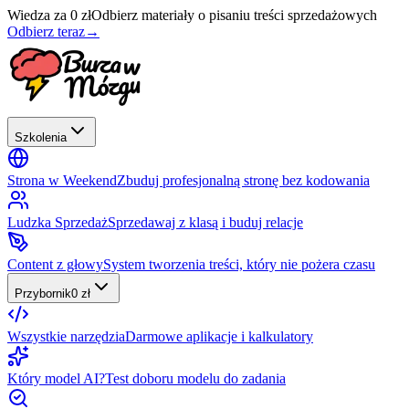
Wiedza za 0 zł
Odbierz materiały o pisaniu treści sprzedażowych
Odbierz teraz
→
Szkolenia
Strona w Weekend
Zbuduj profesjonalną stronę bez kodowania
Ludzka Sprzedaż
Sprzedawaj z klasą i buduj relacje
Content z głowy
System tworzenia treści, który nie pożera czasu
Przybornik
0 zł
Wszystkie narzędzia
Darmowe aplikacje i kalkulatory
Który model AI?
Test doboru modelu do zadania