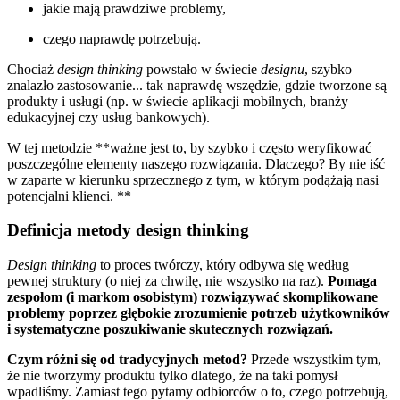
jakie mają prawdziwe problemy,
czego naprawdę potrzebują.
Chociaż
design thinking
powstało w świecie
designu
, szybko
znalazło zastosowanie... tak naprawdę wszędzie, gdzie tworzone są
produkty i usługi (np. w świecie aplikacji mobilnych, branży
edukacyjnej czy usług bankowych).
W tej metodzie **ważne jest to, by szybko i często weryfikować
poszczególne elementy naszego rozwiązania. Dlaczego? By nie iść
w zaparte w kierunku sprzecznego z tym, w którym podążają nasi
potencjalni klienci. **
Definicja metody design thinking
Design thinking
to proces twórczy, który odbywa się według
pewnej struktury (o niej za chwilę, nie wszystko na raz).
Pomaga
zespołom (i markom osobistym) rozwiązywać skomplikowane
problemy poprzez głębokie zrozumienie potrzeb użytkowników
i systematyczne poszukiwanie skutecznych rozwiązań.
Czym różni się od tradycyjnych metod?
Przede wszystkim tym,
że nie tworzymy produktu tylko dlatego, że na taki pomysł
wpadliśmy. Zamiast tego pytamy odbiorców o to, czego potrzebują,