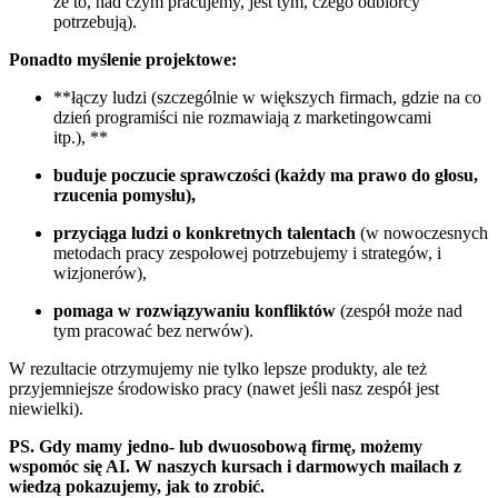
że to, nad czym pracujemy, jest tym, czego odbiorcy
potrzebują).
Ponadto myślenie projektowe:
**łączy ludzi (szczególnie w większych firmach, gdzie na co
dzień programiści nie rozmawiają z marketingowcami
itp.), **
buduje poczucie sprawczości (każdy ma prawo do głosu,
rzucenia pomysłu),
przyciąga ludzi o konkretnych talentach
(w nowoczesnych
metodach pracy zespołowej potrzebujemy i strategów, i
wizjonerów),
pomaga w rozwiązywaniu konfliktów
(zespół może nad
tym pracować bez nerwów).
W rezultacie otrzymujemy nie tylko lepsze produkty, ale też
przyjemniejsze środowisko pracy (nawet jeśli nasz zespół jest
niewielki).
PS. Gdy mamy jedno- lub dwuosobową firmę, możemy
wspomóc się AI. W naszych kursach i darmowych mailach z
wiedzą pokazujemy, jak to zrobić.