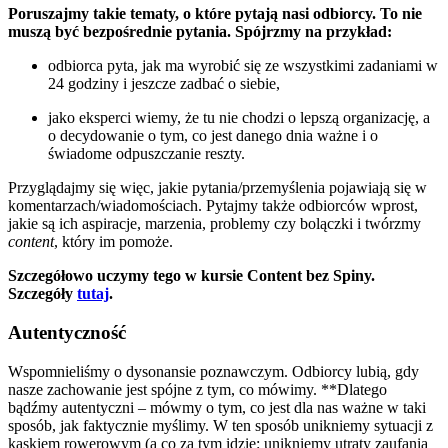
Poruszajmy takie tematy, o które pytają nasi odbiorcy. To nie
muszą być bezpośrednie pytania. Spójrzmy na przykład:
odbiorca pyta, jak ma wyrobić się ze wszystkimi zadaniami w
24 godziny i jeszcze zadbać o siebie,
jako eksperci wiemy, że tu nie chodzi o lepszą organizację, a
o decydowanie o tym, co jest danego dnia ważne i o
świadome odpuszczanie reszty.
Przyglądajmy się więc, jakie pytania/przemyślenia pojawiają się w
komentarzach/wiadomościach. Pytajmy także odbiorców wprost,
jakie są ich aspiracje, marzenia, problemy czy bolączki i twórzmy
content
, który im pomoże.
Szczegółowo uczymy tego w kursie Content bez Spiny.
Szczegóły
tutaj
.
Autentyczność
Wspomnieliśmy o dysonansie poznawczym. Odbiorcy lubią, gdy
nasze zachowanie jest spójne z tym, co mówimy. **Dlatego
bądźmy autentyczni – mówmy o tym, co jest dla nas ważne w taki
sposób, jak faktycznie myślimy. W ten sposób unikniemy sytuacji z
kaskiem rowerowym (a co za tym idzie: unikniemy utraty zaufania