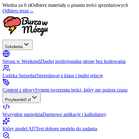
Wiedza za 0 zł
Odbierz materiały o pisaniu treści sprzedażowych
Odbierz teraz
→
Szkolenia
Strona w Weekend
Zbuduj profesjonalną stronę bez kodowania
Ludzka Sprzedaż
Sprzedawaj z klasą i buduj relacje
Content z głowy
System tworzenia treści, który nie pożera czasu
Przybornik
0 zł
Wszystkie narzędzia
Darmowe aplikacje i kalkulatory
Który model AI?
Test doboru modelu do zadania