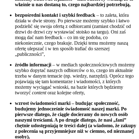
właśnie u nas dostaną to, czego najbardziej potrzebują,
bezpośredni kontakt i szybki feedback
– to zaleta, która
działa w dwie strony. Po pierwsze możemy szybko i łatwo
podzielić się swoja ofertą z odbiorcami (zamiast chodzić od
drzwi do drzwi czy wystawiać stoisko na targu). Oni zaś
mogą dać nam feedback – co im się podoba, co
niekoniecznie, czego brakuje. Dzięki temu możemy naszą
ofertę ulepszać i w ten sposób trafiać do szerszej
„publiczności”,
źródło informacji
– w mediach społecznościowych możemy
szybko dopytać naszych odbiorców o to, czego im aktualnie
trzeba w danym temacie (np. wiedzy, narzędzi). Oprócz tego
pojawiają się tam komentarze i wiadomości, z których
możemy wyciągać wnioski, na bazie których będziemy
tworzyć
content
oraz kolejne oferty,
wzrost świadomości marki – budując społeczność,
budujemy jednocześnie świadomość naszej marki. Po
pierwsze dlatego, że ciągle docieramy do nowych osób
naszymi treściami. A po drugie dlatego, że nasi „fani”
chętnie udostępniają te treści dalej (a wiadomo, że zakupy
z polecenia są przyjemniejsze niż w ciemno, od nieznanej
osoby),