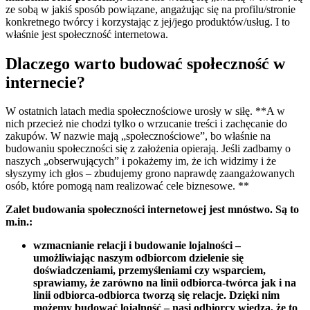
ze sobą w jakiś sposób powiązane, angażując się na profilu/stronie
konkretnego twórcy i korzystając z jej/jego produktów/usług. I to
właśnie jest społeczność internetowa.
Dlaczego warto budować społeczność w
internecie?
W ostatnich latach media społecznościowe urosły w siłę. **A w
nich przecież nie chodzi tylko o wrzucanie treści i zachęcanie do
zakupów. W nazwie mają „społecznościowe”, bo właśnie na
budowaniu społeczności się z założenia opierają. Jeśli zadbamy o
naszych „obserwujących” i pokażemy im, że ich widzimy i że
słyszymy ich głos – zbudujemy grono naprawdę zaangażowanych
osób, które pomogą nam realizować cele biznesowe. **
Zalet budowania społeczności internetowej jest mnóstwo. Są to
m.in.:
wzmacnianie relacji i budowanie lojalności –
umożliwiając naszym odbiorcom dzielenie się
doświadczeniami, przemyśleniami czy wsparciem,
sprawiamy, że zarówno na linii odbiorca-twórca jak i na
linii odbiorca-odbiorca tworzą się relacje. Dzięki nim
możemy budować lojalność – nasi odbiorcy wiedzą, że to