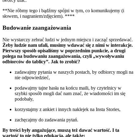
twórcy ufać.
**Nie róbmy tego i bądźmy spójni w tym, co komunikujemy (i
słowem, i nagraniem/zdjęciem). ****
Budowanie zaangażowania
Nie wystarczy zebrać ludzi w jednym miejscu i zacząć sprzedawać.
Żeby ludzie nam ufali, musimy wdawać się z nimi w interakcje.
Pierwszy sposób opisaliśmy w poprzednim punkcie, a drugi
polega na budowaniu zaangażowania, czyli „wywoływaniu
odbiorców do tablicy”. Jak to zrobić?
zadawajmy pytania w naszych postach, by odbiorcy mogli na
nie odpowiedzieć,
podawajmy tajne hasła na końcu maili, by czytelnicy w
szybki sposób mogli dać nam znać, że wiadomości im się
podobały,
korzystajmy z ankiet i innych naklejek na Insta Stories,
zachęcajmy do zadawania pytań.
By treści były angażujące, muszą też dawać wartość. I ta
wartość to nie tylko edukacja, ale także: