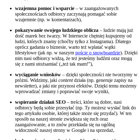
wzajemna pomoc i wsparcie
– w zaangażowanych
społecznościach odbiorcy zaczynają pomagać sobie
wzajemnie (np. w komentarzach),
pokazywanie swojego ludzkiego oblicza
– ludzie mają już
dość marek bez twarzy. W Internecie chętniej kupujemy od
ludzi, których znamy (choćby tylko z Instagrama). Dlatego
oprócz gadania o biznesie, warto też wplatać wątki
lifestylowe (jak np. w naszym
poście o snowboardzie
). Dzięki
nim nasi odbiorcy widzą, że też jesteśmy ludźmi oraz mogą
się z nami utożsamiać („też tak mam!”),
wyciąganie wniosków
– dzięki społeczności nie tworzymy w
próżni. Widzimy, jaki
content
działa (np. generuje zapisy na
newsletter), a jaki nie przynosi efektów. Dzięki temu możemy
wprowadzać zmiany i poprawiać swoje wyniki,
wspieranie działań SEO
– treści, które są dobre, nasi
odbiorcy będą sobie przesyłać (np. Ty możesz wysłać link do
tego artykułu osobie, której także może się przydać). W ten
sposób na naszej stronie zwiększa się ruch oraz
zaangażowanie, a to znów przekłada się na ogólną
widoczność naszej strony w Google i na sprzedaż,