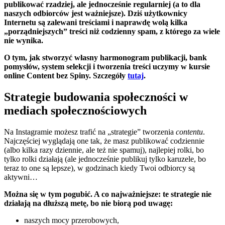
publikować rzadziej, ale jednocześnie regularniej (a to dla
naszych odbiorców jest ważniejsze). Dziś użytkownicy
Internetu są zalewani treściami i naprawdę wolą kilka
„porządniejszych” treści niż codzienny spam, z którego za wiele
nie wynika.
O tym, jak stworzyć własny harmonogram publikacji, bank
pomysłów, system selekcji i tworzenia treści uczymy w kursie
online Content bez Spiny. Szczegóły
tutaj
.
Strategie budowania społeczności w
mediach społecznościowych
Na Instagramie możesz trafić na „strategie” tworzenia
contentu
.
Najczęściej wyglądają one tak, że masz publikować codziennie
(albo kilka razy dziennie, ale też nie spamuj), najlepiej rolki, bo
tylko rolki działają (ale jednocześnie publikuj tylko karuzele, bo
teraz to one są lepsze), w godzinach kiedy Twoi odbiorcy są
aktywni…
Można się w tym pogubić. A co najważniejsze: te strategie nie
działają na dłuższą metę, bo nie biorą pod uwagę:
naszych mocy przerobowych,