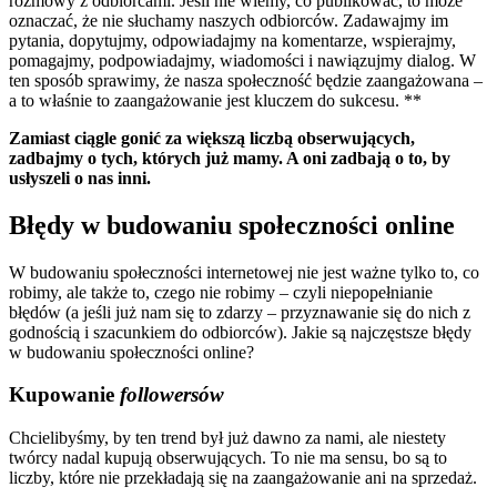
rozmowy z odbiorcami. Jeśli nie wiemy, co publikować, to może
oznaczać, że nie słuchamy naszych odbiorców. Zadawajmy im
pytania, dopytujmy, odpowiadajmy na komentarze, wspierajmy,
pomagajmy, podpowiadajmy, wiadomości i nawiązujmy dialog. W
ten sposób sprawimy, że nasza społeczność będzie zaangażowana –
a to właśnie to zaangażowanie jest kluczem do sukcesu. **
Zamiast ciągle gonić za większą liczbą obserwujących,
zadbajmy o tych, których już mamy. A oni zadbają o to, by
usłyszeli o nas inni.
Błędy w budowaniu społeczności online
W budowaniu społeczności internetowej nie jest ważne tylko to, co
robimy, ale także to, czego nie robimy – czyli niepopełnianie
błędów (a jeśli już nam się to zdarzy – przyznawanie się do nich z
godnością i szacunkiem do odbiorców). Jakie są najczęstsze błędy
w budowaniu społeczności online?
Kupowanie
followersów
Chcielibyśmy, by ten trend był już dawno za nami, ale niestety
twórcy nadal kupują obserwujących. To nie ma sensu, bo są to
liczby, które nie przekładają się na zaangażowanie ani na sprzedaż.