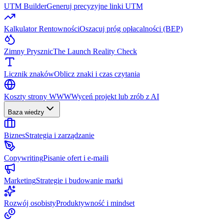
UTM Builder
Generuj precyzyjne linki UTM
Kalkulator Rentowności
Oszacuj próg opłacalności (BEP)
Zimny Prysznic
The Launch Reality Check
Licznik znaków
Oblicz znaki i czas czytania
Koszty strony WWW
Wyceń projekt lub zrób z AI
Baza wiedzy
Biznes
Strategia i zarządzanie
Copywriting
Pisanie ofert i e-maili
Marketing
Strategie i budowanie marki
Rozwój osobisty
Produktywność i mindset