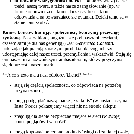
budowanie wiarygodności marki
– odbiorcy widzą nasze
treści, naszą twarz, a także nasze zaangażowanie (np. w
formie odpowiedzi na komentarze czy treści, które
odpowiadają na powtarzające się pytania). Dzięki temu są w
stanie nam zaufać.
Koniec końców budując społeczność, tworzymy przewagę
rynkową.
Nasi odbiorcy angażują się pod naszymi treściami,
czasem sami je dla nas generują (
User Generated Content
),
pokazując jak pracują z naszymi produktami/usługami czy
udostępniając dalej nasze treści, przemyślenia i wskazówki. Stają się
oni naszymi samozwańczymi ambasadorami, którzy przyczyniają
się do wzrostu naszej marki.
**A co z tego mają nasi odbiorcy/klienci? ****
stają się częścią społeczności, co odpowiada na potrzebę
przynależności,
mogą podglądać naszą markę „zza kulis” (w postach czy na
Insta Stories pokazujemy więcej niż na stronie sklepu),
znajdują dla siebie bezpieczne miejsce w sieci (w swojej
bańce poglądów i wartości),
mogą kupować potrzebne produkty/usługi od zaufanej osoby