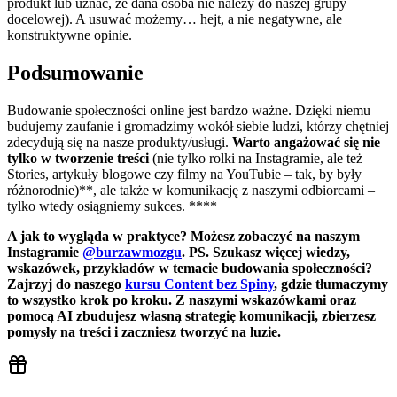
produkt lub uznać, że dana osoba nie należy do naszej grupy
docelowej). A usuwać możemy… hejt, a nie negatywne, ale
konstruktywne opinie.
Podsumowanie
Budowanie społeczności online jest bardzo ważne. Dzięki niemu
budujemy zaufanie i gromadzimy wokół siebie ludzi, którzy chętniej
zdecydują się na nasze produkty/usługi.
Warto angażować się nie
tylko w tworzenie treści
(nie tylko rolki na Instagramie, ale też
Stories, artykuły blogowe czy filmy na YouTubie – tak, by były
różnorodnie)**, ale także w komunikację z naszymi odbiorcami –
tylko wtedy osiągniemy sukces. ****
A jak to wygląda w praktyce? Możesz zobaczyć na naszym
Instagramie
@burzawmozgu
. PS. Szukasz więcej wiedzy,
wskazówek, przykładów w temacie budowania społeczności?
Zajrzyj do naszego
kursu Content bez Spiny
, gdzie tłumaczymy
to wszystko krok po kroku. Z naszymi wskazówkami oraz
pomocą AI zbudujesz własną strategię komunikacji, zbierzesz
pomysły na treści i zaczniesz tworzyć na luzie.