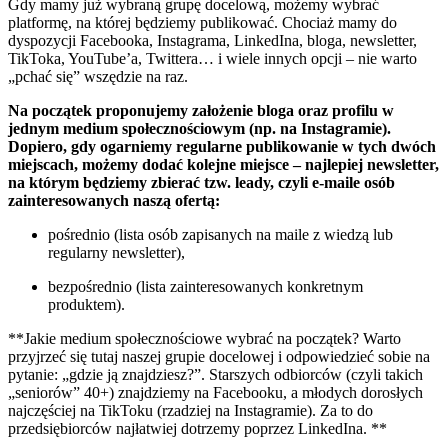
Gdy mamy już wybraną grupę docelową, możemy wybrać
platformę, na której będziemy publikować. Chociaż mamy do
dyspozycji Facebooka, Instagrama, LinkedIna, bloga, newsletter,
TikToka, YouTube’a, Twittera… i wiele innych opcji – nie warto
„pchać się” wszędzie na raz.
Na początek proponujemy założenie bloga oraz profilu w
jednym medium społecznościowym (np. na Instagramie).
Dopiero, gdy ogarniemy regularne publikowanie w tych dwóch
miejscach, możemy dodać kolejne miejsce – najlepiej newsletter,
na którym będziemy zbierać tzw. leady, czyli e-maile osób
zainteresowanych naszą ofertą:
pośrednio (lista osób zapisanych na maile z wiedzą lub
regularny newsletter),
bezpośrednio (lista zainteresowanych konkretnym
produktem).
**Jakie medium społecznościowe wybrać na początek? Warto
przyjrzeć się tutaj naszej grupie docelowej i odpowiedzieć sobie na
pytanie: „gdzie ją znajdziesz?”. Starszych odbiorców (czyli takich
„seniorów” 40+) znajdziemy na Facebooku, a młodych dorosłych
najczęściej na TikToku (rzadziej na Instagramie). Za to do
przedsiębiorców najłatwiej dotrzemy poprzez LinkedIna. **