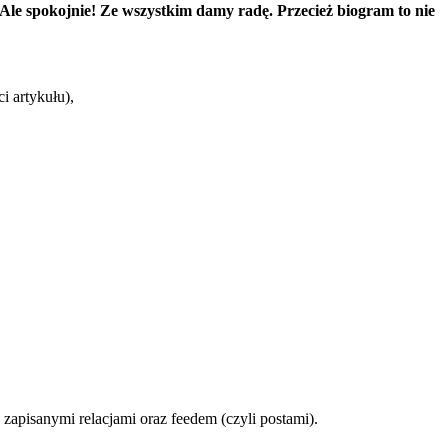
 Ale spokojnie! Ze wszystkim damy radę. Przecież biogram to nie
i artykułu),
d zapisanymi relacjami oraz feedem (czyli postami).