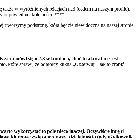
ię także w wyróżnionych relacjach nad feedem na naszym profilu).
 w odpowiedniej kolejności. ****
ej (tworzymy podstronę, która będzie niewidoczna na naszej stronie
ś za to mówi się o 2-3 sekundach, choć to akurat nie jest
bio, które sprawi, że odbiorcy klikną „Obserwuj”. Jak to zrobić?
rto wykorzystać to pole nieco inaczej. Oczywiście imię (i
 słowa kluczowe związane z naszą działalnością (gdy użytkownik