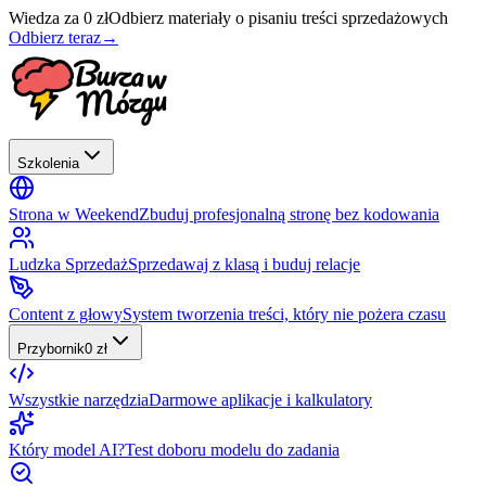
Wiedza za 0 zł
Odbierz materiały o pisaniu treści sprzedażowych
Odbierz teraz
→
Szkolenia
Strona w Weekend
Zbuduj profesjonalną stronę bez kodowania
Ludzka Sprzedaż
Sprzedawaj z klasą i buduj relacje
Content z głowy
System tworzenia treści, który nie pożera czasu
Przybornik
0 zł
Wszystkie narzędzia
Darmowe aplikacje i kalkulatory
Który model AI?
Test doboru modelu do zadania