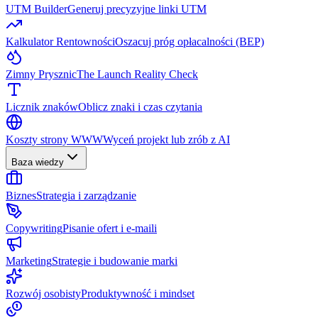
UTM Builder
Generuj precyzyjne linki UTM
Kalkulator Rentowności
Oszacuj próg opłacalności (BEP)
Zimny Prysznic
The Launch Reality Check
Licznik znaków
Oblicz znaki i czas czytania
Koszty strony WWW
Wyceń projekt lub zrób z AI
Baza wiedzy
Biznes
Strategia i zarządzanie
Copywriting
Pisanie ofert i e-maili
Marketing
Strategie i budowanie marki
Rozwój osobisty
Produktywność i mindset