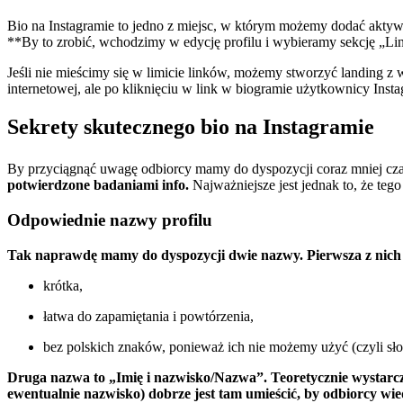
Bio na Instagramie to jedno z miejsc, w którym możemy dodać aktywn
**By to zrobić, wchodzimy w edycję profilu i wybieramy sekcję „Link
Jeśli nie mieścimy się w limicie linków, możemy stworzyć landing z 
internetowej, ale po kliknięciu w link w biogramie użytkownicy Insta
Sekrety skutecznego bio na Instagramie
By przyciągnąć uwagę odbiorcy mamy do dyspozycji coraz mniej cza
potwierdzone badaniami info.
Najważniejsze jest jednak to, że tego
Odpowiednie nazwy profilu
Tak naprawdę mamy do dyspozycji dwie nazwy. Pierwsza z nich 
krótka,
łatwa do zapamiętania i powtórzenia,
bez polskich znaków, ponieważ ich nie możemy użyć (czyli sło
Druga nazwa to „Imię i nazwisko/Nazwa”. Teoretycznie wystarczył
ewentualnie nazwisko) dobrze jest tam umieścić, by odbiorcy wied