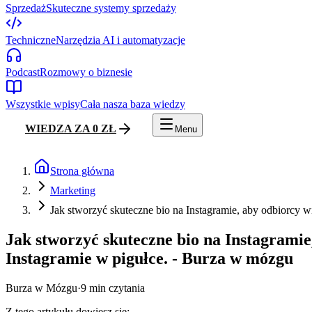
Sprzedaż
Skuteczne systemy sprzedaży
Techniczne
Narzędzia AI i automatyzacje
Podcast
Rozmowy o biznesie
Wszystkie wpisy
Cała nasza baza wiedzy
WIEDZA ZA 0 ZŁ
Menu
Strona główna
Marketing
Jak stworzyć skuteczne bio na Instagramie, aby odbiorcy 
Jak stworzyć skuteczne bio na Instagrami
Instagramie w pigułce. - Burza w mózgu
Burza w Mózgu
·
9
min czytania
Z tego artykułu dowiesz się: