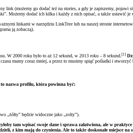
y link (możemy go dodać też na stories, a gdy je zapiszemy, pojawi s
i”. Możemy dodać ich kilka i każdy z nich opisać, a także ustawić je
ważnymi linkami w narzędziu LinkTree lub na naszej stronie internetow
grama ją zobaczą).
[1]
su. W 2000 roku było to aż 12 sekund, w 2013 roku – 8 sekund.
Dzi
 czasu mamy coraz mniej, a przez to musimy spiąć pośladki i stworzyć 
to nazwa profilu, która powinna być:
wo „żółty” będzie widoczne jako „zolty”).
oby tam wpisać swoje dane i sprawa załatwiona, ale w praktyce wa
zieli, z kim mają do czynienia. Ale to także doskonałe miejsce na