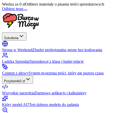
Wiedza za 0 zł
Odbierz materiały o pisaniu treści sprzedażowych
Odbierz teraz
→
Szkolenia
Strona w Weekend
Zbuduj profesjonalną stronę bez kodowania
Ludzka Sprzedaż
Sprzedawaj z klasą i buduj relacje
Content z głowy
System tworzenia treści, który nie pożera czasu
Przybornik
0 zł
Wszystkie narzędzia
Darmowe aplikacje i kalkulatory
Który model AI?
Test doboru modelu do zadania