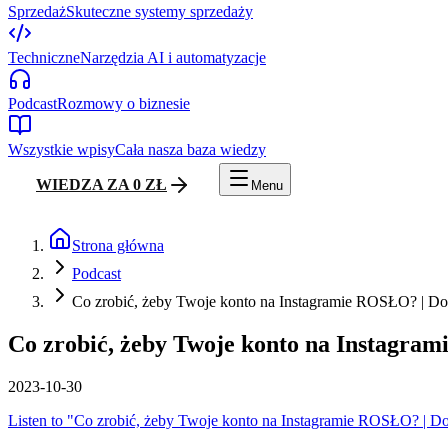
Sprzedaż
Skuteczne systemy sprzedaży
Techniczne
Narzędzia AI i automatyzacje
Podcast
Rozmowy o biznesie
Wszystkie wpisy
Cała nasza baza wiedzy
WIEDZA ZA 0 ZŁ
Menu
Strona główna
Podcast
Co zrobić, żeby Twoje konto na Instagramie ROSŁO? | D
Co zrobić, żeby Twoje konto na Instagra
2023-10-30
Listen to "Co zrobić, żeby Twoje konto na Instagramie ROSŁO? | D