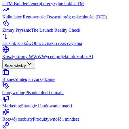
UTM Builder
Generuj precyzyjne linki UTM
Kalkulator Rentowności
Oszacuj próg opłacalności (BEP)
Zimny Prysznic
The Launch Reality Check
Licznik znaków
Oblicz znaki i czas czytania
Koszty strony WWW
Wyceń projekt lub zrób z AI
Baza wiedzy
Biznes
Strategia i zarządzanie
Copywriting
Pisanie ofert i e-maili
Marketing
Strategie i budowanie marki
Rozwój osobisty
Produktywność i mindset