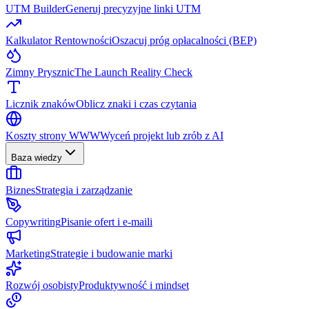
UTM Builder
Generuj precyzyjne linki UTM
Kalkulator Rentowności
Oszacuj próg opłacalności (BEP)
Zimny Prysznic
The Launch Reality Check
Licznik znaków
Oblicz znaki i czas czytania
Koszty strony WWW
Wyceń projekt lub zrób z AI
Baza wiedzy
Biznes
Strategia i zarządzanie
Copywriting
Pisanie ofert i e-maili
Marketing
Strategie i budowanie marki
Rozwój osobisty
Produktywność i mindset