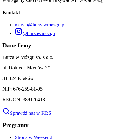
Pomagamy solo biznesom używać AI i zostać sobą.
Kontakt
magda@burzawmozgu.pl
@burzawmozgu
Dane firmy
Burza w Mózgu sp. z o.o.
ul. Dolnych Młynów 3/1
31-124 Kraków
NIP: 676-259-81-05
REGON: 389176418
Sprawdź nas w KRS
Programy
Strona w Weekend