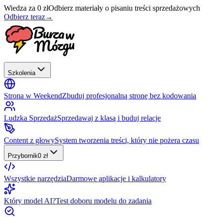
Wiedza za 0 zł
Odbierz materiały o pisaniu treści sprzedażowych
Odbierz teraz
→
Szkolenia
Strona w Weekend
Zbuduj profesjonalną stronę bez kodowania
Ludzka Sprzedaż
Sprzedawaj z klasą i buduj relacje
Content z głowy
System tworzenia treści, który nie pożera czasu
Przybornik
0 zł
Wszystkie narzędzia
Darmowe aplikacje i kalkulatory
Który model AI?
Test doboru modelu do zadania