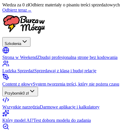
Wiedza za 0 zł
Odbierz materiały o pisaniu treści sprzedażowych
Odbierz teraz
→
Szkolenia
Strona w Weekend
Zbuduj profesjonalną stronę bez kodowania
Ludzka Sprzedaż
Sprzedawaj z klasą i buduj relacje
Content z głowy
System tworzenia treści, który nie pożera czasu
Przybornik
0 zł
Wszystkie narzędzia
Darmowe aplikacje i kalkulatory
Który model AI?
Test doboru modelu do zadania