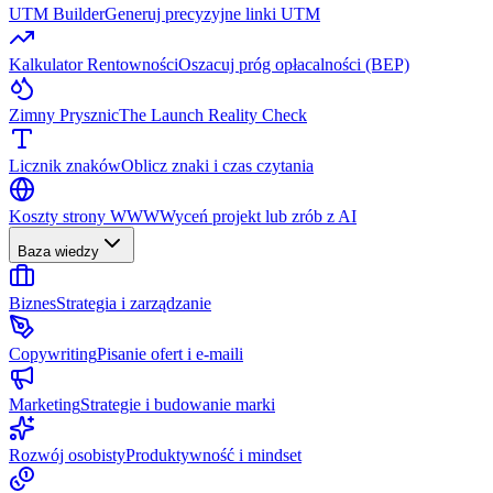
UTM Builder
Generuj precyzyjne linki UTM
Kalkulator Rentowności
Oszacuj próg opłacalności (BEP)
Zimny Prysznic
The Launch Reality Check
Licznik znaków
Oblicz znaki i czas czytania
Koszty strony WWW
Wyceń projekt lub zrób z AI
Baza wiedzy
Biznes
Strategia i zarządzanie
Copywriting
Pisanie ofert i e-maili
Marketing
Strategie i budowanie marki
Rozwój osobisty
Produktywność i mindset