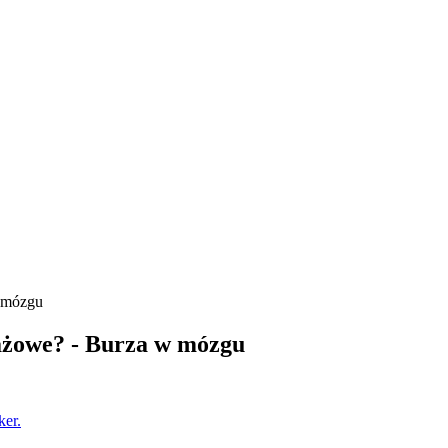
w mózgu
dażowe? - Burza w mózgu
ker.