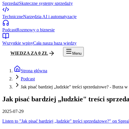
Sprzedaż
Skuteczne systemy sprzedaży
Techniczne
Narzędzia AI i automatyzacje
Podcast
Rozmowy o biznesie
Wszystkie wpisy
Cała nasza baza wiedzy
WIEDZA ZA 0 ZŁ
Menu
Strona główna
Podcast
Jak pisać bardziej „ludzkie" treści sprzedażowe? - Burza 
Jak pisać bardziej „ludzkie" treści sprze
2025-07-29
Listen to "Jak pisać bardziej „ludzkie" treści sprzedażowe?" on Sprea