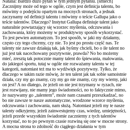
Natalia: Bardzo dużo pytań w tym jednym pytaniu. [śmiech]
Zacznijmy może od tego w ogóle, czym jest definicja talentu, bo
mówimy o podejściu opartym na mocnych stronach, a jednak
zaczynamy od definicji talentu i mówimy o teście Gallupa jako o
teście talentów. Dlaczego? Instytut Gallupa definiuje talent jako
naturalnie powtarzający się wzorzec myślenia, odczuwania i
zachowania, który możemy w produktywny sposób wykorzystać.
To jest pewien automatyzm. To jest sposób, w jaki my działamy,
często czy tego chcemy, czy nie. To jest po prostu część nas. Te
talenty nie zawsze działają tak, jak byśmy chcieli, bo o ile talent no
już jest tak nacechowany pozytywnie, prawda? No bo możemy
mieć, zresztą tak potocznie mamy talent do śpiewania, malowania,
do jakiegoś sportu, tutaj w ogóle nie rozważamy talentu w tej
kategorii, natomiast też ma to wydźwięk pozytywny. Tylko, że
dlaczego w takim razie mówię, że ten talent jak tak sobie samoistnie
działa, czy my go znamy, czy my go nie znamy, czy my wiemy, jaki
on jest? A no dlatego, że jeżeli on nie jest trzymany w ryzach, nie
jest rozwijany, nie mamy jego świadomości, no to faktycznie mimo,
że nazywamy go „talentem”, może nam czasami przeszkadzać, no
bo nie zawsze te nasze automatyczne, wrodzone wzorce myślenia,
odczuwania i zachowania, nam służą. Natomiast jeżeli my te nasze
talenty odkryjemy, jeżeli zainwestujemy czas, wiedzę, umiejętności,
jeżeli przede wszystkim świadomie zaczniemy z tych talentów
korzystać, no to po pewnym czasie rozwiną się one w mocne strony.
A mocna strona to zdolność do ciągłego działania w tym