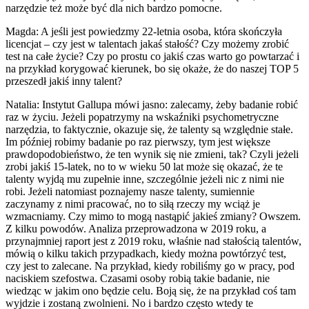
narzędzie też może być dla nich bardzo pomocne.
Magda: A jeśli jest powiedzmy 22-letnia osoba, która skończyła
licencjat – czy jest w talentach jakaś stałość? Czy możemy zrobić
test na całe życie? Czy po prostu co jakiś czas warto go powtarzać i
na przykład korygować kierunek, bo się okaże, że do naszej TOP 5
przeszedł jakiś inny talent?
Natalia: Instytut Gallupa mówi jasno: zalecamy, żeby badanie robić
raz w życiu. Jeżeli popatrzymy na wskaźniki psychometryczne
narzędzia, to faktycznie, okazuje się, że talenty są względnie stałe.
Im później robimy badanie po raz pierwszy, tym jest większe
prawdopodobieństwo, że ten wynik się nie zmieni, tak? Czyli jeżeli
zrobi jakiś 15-latek, no to w wieku 50 lat może się okazać, że te
talenty wyjdą mu zupełnie inne, szczególnie jeżeli nic z nimi nie
robi. Jeżeli natomiast poznajemy nasze talenty, sumiennie
zaczynamy z nimi pracować, no to siłą rzeczy my wciąż je
wzmacniamy. Czy mimo to mogą nastąpić jakieś zmiany? Owszem.
Z kilku powodów. Analiza przeprowadzona w 2019 roku, a
przynajmniej raport jest z 2019 roku, właśnie nad stałością talentów,
mówią o kilku takich przypadkach, kiedy można powtórzyć test,
czy jest to zalecane. Na przykład, kiedy robiliśmy go w pracy, pod
naciskiem szefostwa. Czasami osoby robią takie badanie, nie
wiedząc w jakim ono będzie celu. Boją się, że na przykład coś tam
wyjdzie i zostaną zwolnieni. No i bardzo często wtedy te