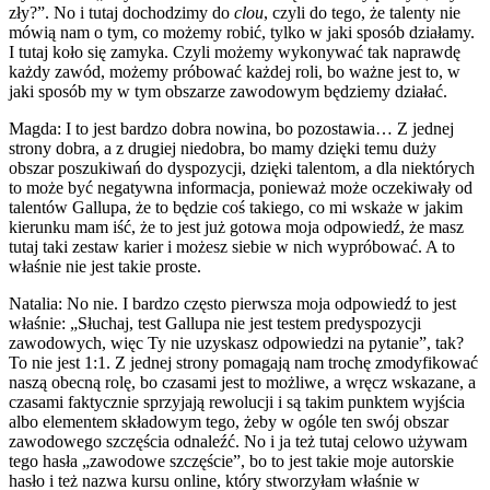
zły?”. No i tutaj dochodzimy do
clou
, czyli do tego, że talenty nie
mówią nam o tym, co możemy robić, tylko w jaki sposób działamy.
I tutaj koło się zamyka. Czyli możemy wykonywać tak naprawdę
każdy zawód, możemy próbować każdej roli, bo ważne jest to, w
jaki sposób my w tym obszarze zawodowym będziemy działać.
Magda: I to jest bardzo dobra nowina, bo pozostawia… Z jednej
strony dobra, a z drugiej niedobra, bo mamy dzięki temu duży
obszar poszukiwań do dyspozycji, dzięki talentom, a dla niektórych
to może być negatywna informacja, ponieważ może oczekiwały od
talentów Gallupa, że to będzie coś takiego, co mi wskaże w jakim
kierunku mam iść, że to jest już gotowa moja odpowiedź, że masz
tutaj taki zestaw karier i możesz siebie w nich wypróbować. A to
właśnie nie jest takie proste.
Natalia: No nie. I bardzo często pierwsza moja odpowiedź to jest
właśnie: „Słuchaj, test Gallupa nie jest testem predyspozycji
zawodowych, więc Ty nie uzyskasz odpowiedzi na pytanie”, tak?
To nie jest 1:1. Z jednej strony pomagają nam trochę zmodyfikować
naszą obecną rolę, bo czasami jest to możliwe, a wręcz wskazane, a
czasami faktycznie sprzyjają rewolucji i są takim punktem wyjścia
albo elementem składowym tego, żeby w ogóle ten swój obszar
zawodowego szczęścia odnaleźć. No i ja też tutaj celowo używam
tego hasła „zawodowe szczęście”, bo to jest takie moje autorskie
hasło i też nazwa kursu online, który stworzyłam właśnie w