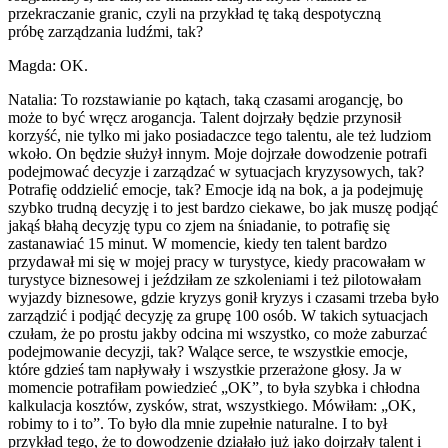
przekraczanie granic, czyli na przykład tę taką despotyczną
próbę zarządzania ludźmi, tak?
Magda: OK.
Natalia: To rozstawianie po kątach, taką czasami arogancję, bo
może to być wręcz arogancja. Talent dojrzały będzie przynosił
korzyść, nie tylko mi jako posiadaczce tego talentu, ale też ludziom
wkoło. On będzie służył innym. Moje dojrzałe dowodzenie potrafi
podejmować decyzje i zarządzać w sytuacjach kryzysowych, tak?
Potrafię oddzielić emocje, tak? Emocje idą na bok, a ja podejmuję
szybko trudną decyzję i to jest bardzo ciekawe, bo jak muszę podjąć
jakąś błahą decyzję typu co zjem na śniadanie, to potrafię się
zastanawiać 15 minut. W momencie, kiedy ten talent bardzo
przydawał mi się w mojej pracy w turystyce, kiedy pracowałam w
turystyce biznesowej i jeździłam ze szkoleniami i też pilotowałam
wyjazdy biznesowe, gdzie kryzys gonił kryzys i czasami trzeba było
zarządzić i podjąć decyzję za grupę 100 osób. W takich sytuacjach
czułam, że po prostu jakby odcina mi wszystko, co może zaburzać
podejmowanie decyzji, tak? Walące serce, te wszystkie emocje,
które gdzieś tam napływały i wszystkie przerażone głosy. Ja w
momencie potrafiłam powiedzieć „OK”, to była szybka i chłodna
kalkulacja kosztów, zysków, strat, wszystkiego. Mówiłam: „OK,
robimy to i to”. To było dla mnie zupełnie naturalne. I to był
przykład tego, że to dowodzenie działało już jako dojrzały talent i