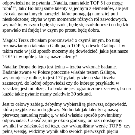
odpowiedzi na te pytania „Natalia, mam takie TOP 5 i co mogę
robić?”, tak? Bo tutaj same talenty są jednym z elementów, ale jest
też cała gama innych narzędzi, które pomagają nam z tej puli
nieskończonej chyba w tym momencie różnych ról zawodowych,
wybrać to, w czym będę się czuła, będę się czuł dobrze i co będzie
sprawiało mi frajdę i w czym po prostu będę dobra.
Magda: Teraz chciałam porozmawiać o czymś innym, bo tutaj
rozmawiamy o talentach Gallupa, o TOP 5, o teście Gallupa. I w
takim razie w jaki sposób możemy się dowiedzieć, jakie jest nasze
TOP 5 i w ogóle jakie są nasze talenty?
Natalia: Droga do tego jest jedna – trzeba wykonać badanie.
Badanie zwane w Polsce potocznie właśnie testem Gallupa,
wykonuje się online, to jest 177 pytań, gdzie na skali trzeba
zaznaczyć, do której odpowiedzi czy do którego przykładu w
zasadzie, jest mi bliżej. To badanie jest ograniczone czasowo, bo na
każde takie pytanie mamy zaledwie 30 sekund.
Jest to celowy zabieg, żebyśmy wybierali tę pierwszą odpowiedź,
która przyjdzie nam do głowy. No bo tak jak talenty są naszą
pierwszą naturalną reakcją, w taki właśnie sposób powinniśmy
odpowiadać. Całość zajmuje około godziny, od razu dostajemy
wyniki i w zależności od tego, czy wykupiliśmy wersję TOP 5, czy
pełną wersję, widzimy wynik albo swoich pierwszych pięciu