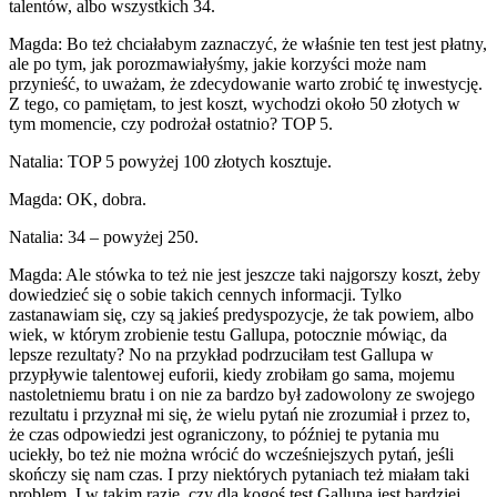
talentów, albo wszystkich 34.
Magda: Bo też chciałabym zaznaczyć, że właśnie ten test jest płatny,
ale po tym, jak porozmawiałyśmy, jakie korzyści może nam
przynieść, to uważam, że zdecydowanie warto zrobić tę inwestycję.
Z tego, co pamiętam, to jest koszt, wychodzi około 50 złotych w
tym momencie, czy podrożał ostatnio? TOP 5.
Natalia: TOP 5 powyżej 100 złotych kosztuje.
Magda: OK, dobra.
Natalia: 34 – powyżej 250.
Magda: Ale stówka to też nie jest jeszcze taki najgorszy koszt, żeby
dowiedzieć się o sobie takich cennych informacji. Tylko
zastanawiam się, czy są jakieś predyspozycje, że tak powiem, albo
wiek, w którym zrobienie testu Gallupa, potocznie mówiąc, da
lepsze rezultaty? No na przykład podrzuciłam test Gallupa w
przypływie talentowej euforii, kiedy zrobiłam go sama, mojemu
nastoletniemu bratu i on nie za bardzo był zadowolony ze swojego
rezultatu i przyznał mi się, że wielu pytań nie zrozumiał i przez to,
że czas odpowiedzi jest ograniczony, to później te pytania mu
uciekły, bo też nie można wrócić do wcześniejszych pytań, jeśli
skończy się nam czas. I przy niektórych pytaniach też miałam taki
problem. I w takim razie, czy dla kogoś test Gallupa jest bardziej