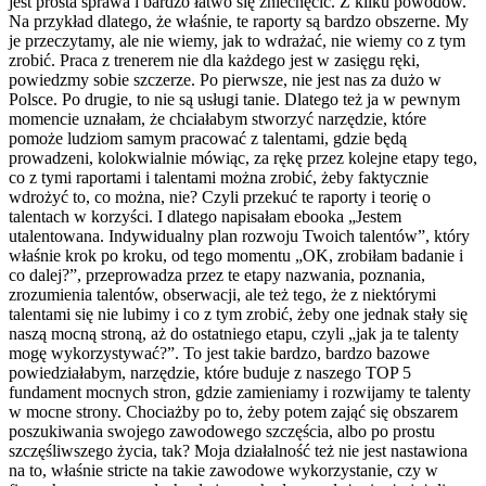
jest prosta sprawa i bardzo łatwo się zniechęcić. Z kilku powodów.
Na przykład dlatego, że właśnie, te raporty są bardzo obszerne. My
je przeczytamy, ale nie wiemy, jak to wdrażać, nie wiemy co z tym
zrobić. Praca z trenerem nie dla każdego jest w zasięgu ręki,
powiedzmy sobie szczerze. Po pierwsze, nie jest nas za dużo w
Polsce. Po drugie, to nie są usługi tanie. Dlatego też ja w pewnym
momencie uznałam, że chciałabym stworzyć narzędzie, które
pomoże ludziom samym pracować z talentami, gdzie będą
prowadzeni, kolokwialnie mówiąc, za rękę przez kolejne etapy tego,
co z tymi raportami i talentami można zrobić, żeby faktycznie
wdrożyć to, co można, nie? Czyli przekuć te raporty i teorię o
talentach w korzyści. I dlatego napisałam ebooka „Jestem
utalentowana. Indywidualny plan rozwoju Twoich talentów”, który
właśnie krok po kroku, od tego momentu „OK, zrobiłam badanie i
co dalej?”, przeprowadza przez te etapy nazwania, poznania,
zrozumienia talentów, obserwacji, ale też tego, że z niektórymi
talentami się nie lubimy i co z tym zrobić, żeby one jednak stały się
naszą mocną stroną, aż do ostatniego etapu, czyli „jak ja te talenty
mogę wykorzystywać?”. To jest takie bardzo, bardzo bazowe
powiedziałabym, narzędzie, które buduje z naszego TOP 5
fundament mocnych stron, gdzie zamieniamy i rozwijamy te talenty
w mocne strony. Chociażby po to, żeby potem zająć się obszarem
poszukiwania swojego zawodowego szczęścia, albo po prostu
szczęśliwszego życia, tak? Moja działalność też nie jest nastawiona
na to, właśnie stricte na takie zawodowe wykorzystanie, czy w