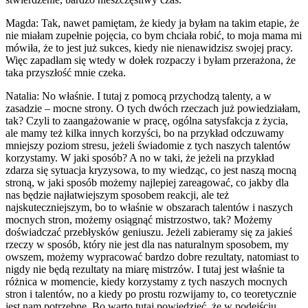
Magda: Tak, nawet pamiętam, że kiedy ja byłam na takim etapie, że
nie miałam zupełnie pojęcia, co bym chciała robić, to moja mama mi
mówiła, że to jest już sukces, kiedy nie nienawidzisz swojej pracy.
Więc zapadłam się wtedy w dołek rozpaczy i byłam przerażona, że
taka przyszłość mnie czeka.
Natalia: No właśnie. I tutaj z pomocą przychodzą talenty, a w
zasadzie – mocne strony. O tych dwóch rzeczach już powiedziałam,
tak? Czyli to zaangażowanie w pracę, ogólna satysfakcja z życia,
ale mamy też kilka innych korzyści, bo na przykład odczuwamy
mniejszy poziom stresu, jeżeli świadomie z tych naszych talentów
korzystamy. W jaki sposób? A no w taki, że jeżeli na przykład
zdarza się sytuacja kryzysowa, to my wiedząc, co jest naszą mocną
stroną, w jaki sposób możemy najlepiej zareagować, co jakby dla
nas będzie najłatwiejszym sposobem reakcji, ale też
najskuteczniejszym, bo to właśnie w obszarach talentów i naszych
mocnych stron, możemy osiągnąć mistrzostwo, tak? Możemy
doświadczać przebłysków geniuszu. Jeżeli zabieramy się za jakieś
rzeczy w sposób, który nie jest dla nas naturalnym sposobem, my
owszem, możemy wypracować bardzo dobre rezultaty, natomiast to
nigdy nie będą rezultaty na miarę mistrzów. I tutaj jest właśnie ta
różnica w momencie, kiedy korzystamy z tych naszych mocnych
stron i talentów, no a kiedy po prostu rozwijamy to, co teoretycznie
jest nam potrzebne. Bo warto tutaj powiedzieć, że w podejściu