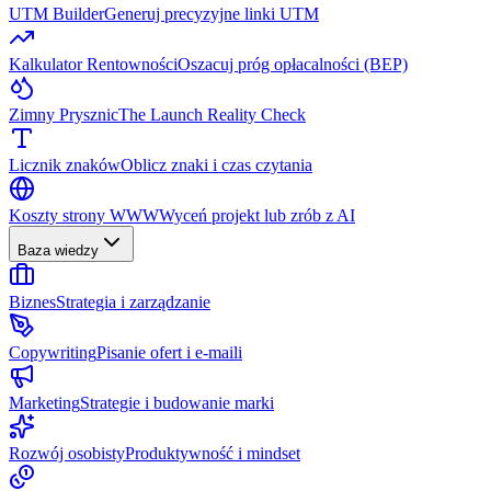
UTM Builder
Generuj precyzyjne linki UTM
Kalkulator Rentowności
Oszacuj próg opłacalności (BEP)
Zimny Prysznic
The Launch Reality Check
Licznik znaków
Oblicz znaki i czas czytania
Koszty strony WWW
Wyceń projekt lub zrób z AI
Baza wiedzy
Biznes
Strategia i zarządzanie
Copywriting
Pisanie ofert i e-maili
Marketing
Strategie i budowanie marki
Rozwój osobisty
Produktywność i mindset