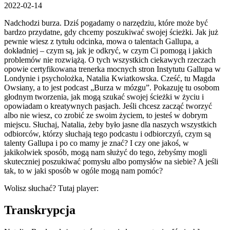
2022-02-14
Nadchodzi burza. Dziś pogadamy o narzędziu, które może być
bardzo przydatne, gdy chcemy poszukiwać swojej ścieżki. Jak już
pewnie wiesz z tytułu odcinka, mowa o talentach Gallupa, a
dokładniej – czym są, jak je odkryć, w czym Ci pomogą i jakich
problemów nie rozwiążą. O tych wszystkich ciekawych rzeczach
opowie certyfikowana trenerka mocnych stron Instytutu Gallupa w
Londynie i psycholożka, Natalia Kwiatkowska. Cześć, tu Magda
Owsiany, a to jest podcast „Burza w mózgu”. Pokazuję tu osobom
głodnym tworzenia, jak mogą szukać swojej ścieżki w życiu i
opowiadam o kreatywnych pasjach. Jeśli chcesz zacząć tworzyć
albo nie wiesz, co zrobić ze swoim życiem, to jesteś w dobrym
miejscu. Słuchaj, Natalia, żeby było jasne dla naszych wszystkich
odbiorców, którzy słuchają tego podcastu i odbiorczyń, czym są
talenty Gallupa i po co mamy je znać? I czy one jakoś, w
jakikolwiek sposób, mogą nam służyć do tego, żebyśmy mogli
skuteczniej poszukiwać pomysłu albo pomysłów na siebie? A jeśli
tak, to w jaki sposób w ogóle mogą nam pomóc?
Wolisz słuchać? Tutaj player:
Transkrypcja