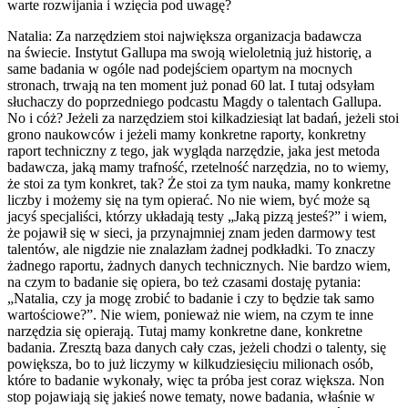
warte rozwijania i wzięcia pod uwagę?
Natalia: Za narzędziem stoi największa organizacja badawcza
na świecie. Instytut Gallupa ma swoją wieloletnią już historię, a
same badania w ogóle nad podejściem opartym na mocnych
stronach, trwają na ten moment już ponad 60 lat. I tutaj odsyłam
słuchaczy do poprzedniego podcastu Magdy o talentach Gallupa.
No i cóż? Jeżeli za narzędziem stoi kilkadziesiąt lat badań, jeżeli stoi
grono naukowców i jeżeli mamy konkretne raporty, konkretny
raport techniczny z tego, jak wygląda narzędzie, jaka jest metoda
badawcza, jaką mamy trafność, rzetelność narzędzia, no to wiemy,
że stoi za tym konkret, tak? Że stoi za tym nauka, mamy konkretne
liczby i możemy się na tym opierać. No nie wiem, być może są
jacyś specjaliści, którzy układają testy „Jaką pizzą jesteś?” i wiem,
że pojawił się w sieci, ja przynajmniej znam jeden darmowy test
talentów, ale nigdzie nie znalazłam żadnej podkładki. To znaczy
żadnego raportu, żadnych danych technicznych. Nie bardzo wiem,
na czym to badanie się opiera, bo też czasami dostaję pytania:
„Natalia, czy ja mogę zrobić to badanie i czy to będzie tak samo
wartościowe?”. Nie wiem, ponieważ nie wiem, na czym te inne
narzędzia się opierają. Tutaj mamy konkretne dane, konkretne
badania. Zresztą baza danych cały czas, jeżeli chodzi o talenty, się
powiększa, bo to już liczymy w kilkudziesięciu milionach osób,
które to badanie wykonały, więc ta próba jest coraz większa. Non
stop pojawiają się jakieś nowe tematy, nowe badania, właśnie w