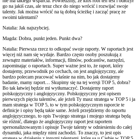
nie ma takiego wsparcia. Powiedzmy, że ktoś robi ten test i odłożył
go na jakiś czas, ale teraz chce do niego wrócić i rozwijać swoje
talenty. Jak można wrócić na tą dobrą ścieżkę i zacząć pracę ze
swoimi talentami?
Natalia: Jak najszybciej.
Magda: Dobra, punkt jeden. Punkt dwa?
Natalia: Pierwsza rzecz to odkopać swoje raporty. W raportach jest
więcej niż nam się wydaje. Bardzo często osoby poszukują z
zewnątrz materiałów, informacji, filmów, podcastów, narzędzi,
zapominając o raportach. Super ważne jest to, że raport, który
dostajemy, przewodnik po cechach, on jest anglojęzyczny, ale
bardzo polecam pracować właśnie na nim, bo jak dostajemy
badanie, mamy raport… Skupimy się na tej wersji TOP 5, dobra?
Bo tak łatwiej będzie mi wytłumaczyć. Dostajemy raport
polskojęzyczny i anglojęzyczny. Polskojęzyczny jest opisem
pierwszych pięciu talentów, ale jeżeli Ty masz stratega w TOP 5 i ja
mam stratega w TOP 5, to w tym polskojęzycznym raporcie te
definicje i opisy będą takie same. Jeżeli przejdziemy do raportu
anglojęzycznego, to opis Twojego stratega i mojego stratega będą
sie różnić, dlatego że anglojęzyczny raport jest raportem
spersonalizowanym i opisuje Twoje talenty w odniesieniu do całej
dynamiki, jaka między nimi zachodzi. To znaczy, to jest opis
stratega w działaniu z innymi talentami, które są u Ciebie w TOP 5.