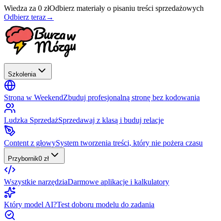
Wiedza za 0 zł
Odbierz materiały o pisaniu treści sprzedażowych
Odbierz teraz
→
Szkolenia
Strona w Weekend
Zbuduj profesjonalną stronę bez kodowania
Ludzka Sprzedaż
Sprzedawaj z klasą i buduj relacje
Content z głowy
System tworzenia treści, który nie pożera czasu
Przybornik
0 zł
Wszystkie narzędzia
Darmowe aplikacje i kalkulatory
Który model AI?
Test doboru modelu do zadania