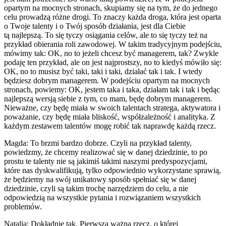
opartym na mocnych stronach, skupiamy się na tym, że do jednego
celu prowadzą różne drogi. To znaczy każda droga, która jest oparta
o Twoje talenty i o Twój sposób działania, jest dla Ciebie
tą najlepszą. To się tyczy osiągania celów, ale to się tyczy też na
przykład obierania roli zawodowej. W takim tradycyjnym podejściu,
mówimy tak: OK, no to jeżeli chcesz być managerem, tak? Zwykle
podaję ten przykład, ale on jest najprostszy, no to kiedyś mówiło się:
OK, no to musisz być taki, taki i taki, działać tak i tak. I wtedy
będziesz dobrym managerem. W podejściu opartym na mocnych
stronach, powiemy: OK, jestem taka i taka, działam tak i tak i będąc
najlepszą wersją siebie z tym, co mam, będę dobrym managerem.
Nieważne, czy będę miała w swoich talentach stratega, aktywatora i
poważanie, czy będę miała bliskość, współzależność i analityka. Z
każdym zestawem talentów mogę robić tak naprawdę każdą rzecz.
Magda: To brzmi bardzo dobrze. Czyli na przykład talenty,
powiedzmy, że chcemy realizować się w danej dziedzinie, to po
prostu te talenty nie są jakimiś takimi naszymi predyspozycjami,
które nas dyskwalifikują, tylko odpowiednio wykorzystane sprawią,
że będziemy na swój unikatowy sposób spełniać się w danej
dziedzinie, czyli są takim trochę narzędziem do celu, a nie
odpowiedzią na wszystkie pytania i rozwiązaniem wszystkich
problemów.
Natalia: Dokładnie tak. Pierwsza ważna rzecz, o której