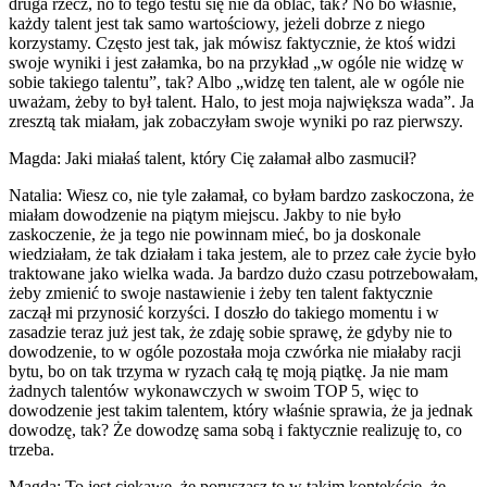
druga rzecz, no to tego testu się nie da oblać, tak? No bo właśnie,
każdy talent jest tak samo wartościowy, jeżeli dobrze z niego
korzystamy. Często jest tak, jak mówisz faktycznie, że ktoś widzi
swoje wyniki i jest załamka, bo na przykład „w ogóle nie widzę w
sobie takiego talentu”, tak? Albo „widzę ten talent, ale w ogóle nie
uważam, żeby to był talent. Halo, to jest moja największa wada”. Ja
zresztą tak miałam, jak zobaczyłam swoje wyniki po raz pierwszy.
Magda: Jaki miałaś talent, który Cię załamał albo zasmucił?
Natalia: Wiesz co, nie tyle załamał, co byłam bardzo zaskoczona, że
miałam dowodzenie na piątym miejscu. Jakby to nie było
zaskoczenie, że ja tego nie powinnam mieć, bo ja doskonale
wiedziałam, że tak działam i taka jestem, ale to przez całe życie było
traktowane jako wielka wada. Ja bardzo dużo czasu potrzebowałam,
żeby zmienić to swoje nastawienie i żeby ten talent faktycznie
zaczął mi przynosić korzyści. I doszło do takiego momentu i w
zasadzie teraz już jest tak, że zdaję sobie sprawę, że gdyby nie to
dowodzenie, to w ogóle pozostała moja czwórka nie miałaby racji
bytu, bo on tak trzyma w ryzach całą tę moją piątkę. Ja nie mam
żadnych talentów wykonawczych w swoim TOP 5, więc to
dowodzenie jest takim talentem, który właśnie sprawia, że ja jednak
dowodzę, tak? Że dowodzę sama sobą i faktycznie realizuję to, co
trzeba.
Magda: To jest ciekawe, że poruszasz to w takim kontekście, że