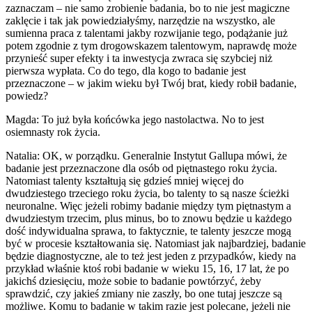
zaznaczam – nie samo zrobienie badania, bo to nie jest magiczne
zaklęcie i tak jak powiedziałyśmy, narzędzie na wszystko, ale
sumienna praca z talentami jakby rozwijanie tego, podążanie już
potem zgodnie z tym drogowskazem talentowym, naprawdę może
przynieść super efekty i ta inwestycja zwraca się szybciej niż
pierwsza wypłata. Co do tego, dla kogo to badanie jest
przeznaczone – w jakim wieku był Twój brat, kiedy robił badanie,
powiedz?
Magda: To już była końcówka jego nastolactwa. No to jest
osiemnasty rok życia.
Natalia: OK, w porządku. Generalnie Instytut Gallupa mówi, że
badanie jest przeznaczone dla osób od piętnastego roku życia.
Natomiast talenty kształtują się gdzieś mniej więcej do
dwudziestego trzeciego roku życia, bo talenty to są nasze ścieżki
neuronalne. Więc jeżeli robimy badanie między tym piętnastym a
dwudziestym trzecim, plus minus, bo to znowu będzie u każdego
dość indywidualna sprawa, to faktycznie, te talenty jeszcze mogą
być w procesie kształtowania się. Natomiast jak najbardziej, badanie
będzie diagnostyczne, ale to też jest jeden z przypadków, kiedy na
przykład właśnie ktoś robi badanie w wieku 15, 16, 17 lat, że po
jakichś dziesięciu, może sobie to badanie powtórzyć, żeby
sprawdzić, czy jakieś zmiany nie zaszły, bo one tutaj jeszcze są
możliwe. Komu to badanie w takim razie jest polecane, jeżeli nie