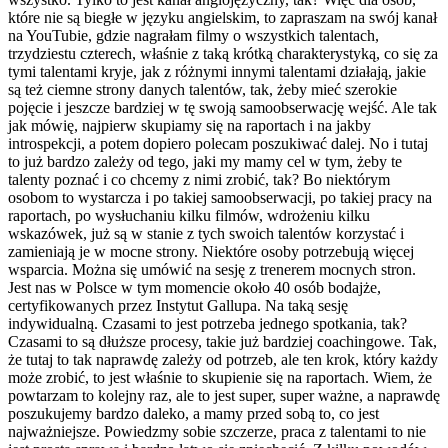
które nie są biegłe w języku angielskim, to zapraszam na swój kanał
na YouTubie, gdzie nagrałam filmy o wszystkich talentach,
trzydziestu czterech, właśnie z taką krótką charakterystyką, co się za
tymi talentami kryje, jak z różnymi innymi talentami działają, jakie
są też ciemne strony danych talentów, tak, żeby mieć szerokie
pojęcie i jeszcze bardziej w tę swoją samoobserwację wejść. Ale tak
jak mówię, najpierw skupiamy się na raportach i na jakby
introspekcji, a potem dopiero polecam poszukiwać dalej. No i tutaj
to już bardzo zależy od tego, jaki my mamy cel w tym, żeby te
talenty poznać i co chcemy z nimi zrobić, tak? Bo niektórym
osobom to wystarcza i po takiej samoobserwacji, po takiej pracy na
raportach, po wysłuchaniu kilku filmów, wdrożeniu kilku
wskazówek, już są w stanie z tych swoich talentów korzystać i
zamieniają je w mocne strony. Niektóre osoby potrzebują więcej
wsparcia. Można się umówić na sesję z trenerem mocnych stron.
Jest nas w Polsce w tym momencie około 40 osób bodajże,
certyfikowanych przez Instytut Gallupa. Na taką sesję
indywidualną. Czasami to jest potrzeba jednego spotkania, tak?
Czasami to są dłuższe procesy, takie już bardziej coachingowe. Tak,
że tutaj to tak naprawdę zależy od potrzeb, ale ten krok, który każdy
może zrobić, to jest właśnie to skupienie się na raportach. Wiem, że
powtarzam to kolejny raz, ale to jest super, super ważne, a naprawdę
poszukujemy bardzo daleko, a mamy przed sobą to, co jest
najważniejsze. Powiedzmy sobie szczerze, praca z talentami to nie