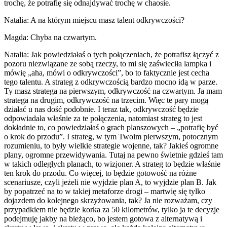
trochę, że potrafię się odnajdywać trochę w chaosie.
Natalia: A na którym miejscu masz talent odkrywczości?
Magda: Chyba na czwartym.
Natalia: Jak powiedziałaś o tych połączeniach, że potrafisz łączyć z
pozoru niezwiązane ze sobą rzeczy, to mi się zaświeciła lampka i
mówię „aha, mówi o odkrywczości”, bo to faktycznie jest cecha
tego talentu. A strateg z odkrywczością bardzo mocno idą w parze.
Ty masz stratega na pierwszym, odkrywczość na czwartym. Ja mam
stratega na drugim, odkrywczość na trzecim. Więc te pary mogą
działać u nas dość podobnie. I teraz tak, odkrywczość będzie
odpowiadała właśnie za te połączenia, natomiast strateg to jest
dokładnie to, co powiedziałaś o grach planszowych – „potrafię być
o krok do przodu”. I strateg, w tym Twoim pierwszym, potocznym
rozumieniu, to były wielkie strategie wojenne, tak? Jakieś ogromne
plany, ogromne przewidywania. Tutaj na pewno świetnie gdzieś tam
w takich odległych planach, to wizjoner. A strateg to będzie właśnie
ten krok do przodu. Co więcej, to będzie gotowość na różne
scenariusze, czyli jeżeli nie wyjdzie plan A, to wyjdzie plan B. Jak
by popatrzeć na to w takiej metaforze drogi – martwię się tylko
dojazdem do kolejnego skrzyżowania, tak? Ja nie rozważam, czy
przypadkiem nie będzie korka za 50 kilometrów, tylko ja te decyzje
podejmuję jakby na bieżąco, bo jestem gotowa z alternatywą i