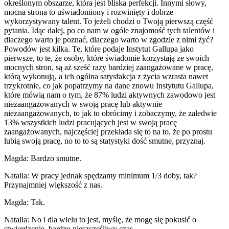
określonym obszarze, która jest bliska perfekcji. Innymi słowy,
mocna strona to uświadomiony i rozwinięty i dobrze
wykorzystywany talent. To jeżeli chodzi o Twoją pierwszą część
pytania. Idąc dalej, po co nam w ogóle znajomość tych talentów i
dlaczego warto je poznać, dlaczego warto w zgodzie z nimi żyć?
Powodów jest kilka. Te, które podaje Instytut Gallupa jako
pierwsze, to te, że osoby, które świadomie korzystają ze swoich
mocnych stron, są aż sześć razy bardziej zaangażowane w pracę,
którą wykonują, a ich ogólna satysfakcja z życia wzrasta nawet
trzykrotnie, co jak popatrzymy na dane znowu Instytutu Gallupa,
które mówią nam o tym, że 87% ludzi aktywnych zawodowo jest
niezaangażowanych w swoją pracę lub aktywnie
niezaangażowanych, to jak to obrócimy i zobaczymy, że zaledwie
13% wszystkich ludzi pracujących jest w swoją pracę
zaangażowanych, najczęściej przekłada się to na to, że po prostu
lubią swoją pracę, no to to są statystyki dość smutne, przyznaj.
Magda: Bardzo smutne.
Natalia: W pracy jednak spędzamy minimum 1/3 doby, tak?
Przynajmniej większość z nas.
Magda: Tak.
Natalia: No i dla wielu to jest, myślę, że mogę się pokusić o
stwierdzenie, bardzo nieszczęśliwy czas.