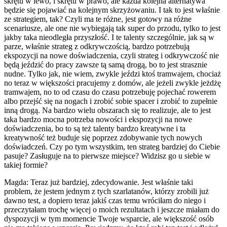
skrętu w lewo, i skrętu w prawo, ale każda kolejna alternatywa
będzie się pojawiać na kolejnym skrzyżowaniu. I tak to jest właśnie
ze strategiem, tak? Czyli ma te różne, jest gotowy na różne
scenariusze, ale one nie wybiegają tak super do przodu, tylko to jest
jakby taka nieodległa przyszłość. I te talenty szczególnie, jak są w
parze, właśnie strateg z odkrywczością, bardzo potrzebują
ekspozycji na nowe doświadczenia, czyli strateg i odkrywczość nie
będą jeździć do pracy zawsze tą samą drogą, bo to jest strasznie
nudne. Tylko jak, nie wiem, zwykle jeździ ktoś tramwajem, chociaż
no teraz w większości pracujemy z domów, ale jeżeli zwykle jeżdżę
tramwajem, no to od czasu do czasu potrzebuję pojechać rowerem
albo przejść się na nogach i zrobić sobie spacer i zrobić to zupełnie
inną drogą. Na bardzo wielu obszarach się to realizuje, ale to jest
taka bardzo mocna potrzeba nowości i ekspozycji na nowe
doświadczenia, bo to są też talenty bardzo kreatywne i ta
kreatywność też buduje się poprzez zdobywanie tych nowych
doświadczeń. Czy po tym wszystkim, ten strateg bardziej do Ciebie
pasuje? Zasługuje na to pierwsze miejsce? Widzisz go u siebie w
takiej formie?
Magda: Teraz już bardziej, zdecydowanie. Jest właśnie taki
problem, że jestem jednym z tych szarlatanów, którzy zrobili już
dawno test, a dopiero teraz jakiś czas temu wróciłam do niego i
przeczytałam trochę więcej o moich rezultatach i jeszcze miałam do
dyspozycji w tym momencie Twoje wsparcie, ale większość osób