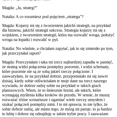
Magda: „Ja, strateg?”
Natalia: A co rozumiesz pod pojęciem „stratega”?
Magda: Kojarzy mi się z tworzeniem jakichś strategii, na przykład
dla biznesu, jakichś strategii sukcesu. Strategia kojarzy mi się z
wojskiem, z tworzeniem strategii, która ma rozwalić wroga, położyć
wroga na łopatki i rozwalić w pył.
Natalia: No właśnie, a chciałam zapytać, jak to się zmieniło po tym,
jak przeczytałaś raport?
Magda: Przeczytałam i taka mi rzecz najbardziej zapadła w pamięć,
że strateg widzi połączenia pomiędzy pozornie, i widzi schematy,
które pozornie nie są ze sobą jakieś rzeczy połączone. I
zauważyłam, że na przykład dobrze, przypomniało mi się nawet
dzisiaj, kiedy sobie odświeżałam te moje dane na rzecz naszego
wywiadu, że dobrze radzę sobie na przykład w takich grach
planszowych. Wiem, że to śmiesznie brzmi, ale takich, które
wymagają myślenia kilka kroków do przodu. W sensie, że muszę
rozważać różne scenariusze i ogarniać wiele rzeczy umysłem i
szukać połączeń pomiędzy nimi. I to mi sprawia, to nie tylko, że
sobie dobrze radzę, ale mimo tego, że mózg mi paruje, to ja bardzo
to lubię i dobrze się odnajduję w takim trybie pracy. I zauważam