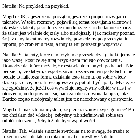
Natalia: Na przykład, na przykład.
Magda: OK, a jeszcze na początku, jeszcze a propos rozwijania
talentów. W toku rozmowy pojawił się temat rozwijania talentów i
określałaś talenty jako dojrzałe i niedojrzałe. Co dokładnie oznacza,
że talent jest właśnie dojrzały albo niedojrzały i jak możemy poznać,
że już dany talent mamy rozwinięty, powiedzmy po przeczytaniu
raportu, po zrobieniu testu, a inny talent potrzebuje wsparcia?
Natalia: Są talenty, które nam wybitnie przeszkadzają i traktujemy je
jako wadę. Posłużę się tutaj przykładem mojego dowodzenia.
Dowodzenie, które może być rozstawianiem innych po kątach. Nie
będzie to, rzekłabym, despotycznym rozstawianiem po kątach i nie
będzie to najlepsza forma działania tego talentu, on sobie wtedy
działa jak chce, potrafi być agresywny, potrafi być uparty. Myślę, że
się zgodzimy, że jeżeli coś wywołuje negatywny odbiór w nas i w
otoczeniu, no to powinna się nam zapalić czerwona lampka, tak?
Bardzo często niedojrzały talent jest też nacechowany egoistycznie.
Magda: I miałaś tu na myśli to, że przekraczamy czyjeś granice? Bo
też chciałam dać wkładkę, żebyśmy tak zdefiniowali sobie ten
odbiór otoczenia, żeby też nie było wątpliwości.
Natalia: Tak, właśnie słusznie zwróciłaś na to uwagę, że trzeba to
rozgraniczyć, ale tak, no miałam tutaj na myśli właśnie to