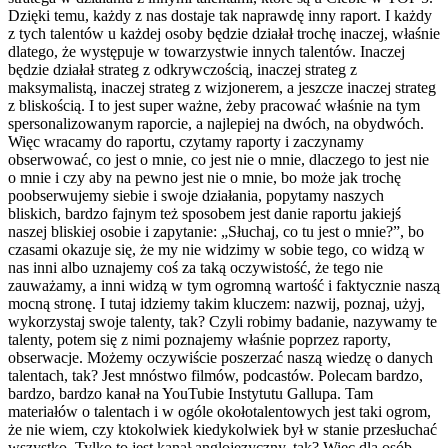
Dzięki temu, każdy z nas dostaje tak naprawdę inny raport. I każdy
z tych talentów u każdej osoby będzie działał trochę inaczej, właśnie
dlatego, że występuje w towarzystwie innych talentów. Inaczej
będzie działał strateg z odkrywczością, inaczej strateg z
maksymalistą, inaczej strateg z wizjonerem, a jeszcze inaczej strateg
z bliskością. I to jest super ważne, żeby pracować właśnie na tym
spersonalizowanym raporcie, a najlepiej na dwóch, na obydwóch.
Więc wracamy do raportu, czytamy raporty i zaczynamy
obserwować, co jest o mnie, co jest nie o mnie, dlaczego to jest nie
o mnie i czy aby na pewno jest nie o mnie, bo może jak trochę
poobserwujemy siebie i swoje działania, popytamy naszych
bliskich, bardzo fajnym też sposobem jest danie raportu jakiejś
naszej bliskiej osobie i zapytanie: „Słuchaj, co tu jest o mnie?”, bo
czasami okazuje się, że my nie widzimy w sobie tego, co widzą w
nas inni albo uznajemy coś za taką oczywistość, że tego nie
zauważamy, a inni widzą w tym ogromną wartość i faktycznie naszą
mocną stronę. I tutaj idziemy takim kluczem: nazwij, poznaj, użyj,
wykorzystaj swoje talenty, tak? Czyli robimy badanie, nazywamy te
talenty, potem się z nimi poznajemy właśnie poprzez raporty,
obserwacje. Możemy oczywiście poszerzać naszą wiedzę o danych
talentach, tak? Jest mnóstwo filmów, podcastów. Polecam bardzo,
bardzo, bardzo kanał na YouTubie Instytutu Gallupa. Tam
materiałów o talentach i w ogóle okołotalentowych jest taki ogrom,
że nie wiem, czy ktokolwiek kiedykolwiek był w stanie przesłuchać
wszystko. Tylko to jest kanał anglojęzyczny, tak? Więc dla osób,