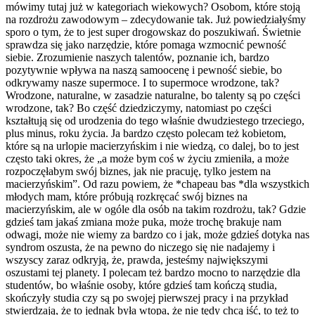
mówimy tutaj już w kategoriach wiekowych? Osobom, które stoją
na rozdrożu zawodowym – zdecydowanie tak. Już powiedziałyśmy
sporo o tym, że to jest super drogowskaz do poszukiwań. Świetnie
sprawdza się jako narzędzie, które pomaga wzmocnić pewność
siebie. Zrozumienie naszych talentów, poznanie ich, bardzo
pozytywnie wpływa na naszą samoocenę i pewność siebie, bo
odkrywamy nasze supermoce. I to supermoce wrodzone, tak?
Wrodzone, naturalne, w zasadzie naturalne, bo talenty są po części
wrodzone, tak? Bo część dziedziczymy, natomiast po części
kształtują się od urodzenia do tego właśnie dwudziestego trzeciego,
plus minus, roku życia. Ja bardzo często polecam też kobietom,
które są na urlopie macierzyńskim i nie wiedzą, co dalej, bo to jest
często taki okres, że „a może bym coś w życiu zmieniła, a może
rozpoczęłabym swój biznes, jak nie pracuję, tylko jestem na
macierzyńskim”. Od razu powiem, że *chapeau bas *dla wszystkich
młodych mam, które próbują rozkręcać swój biznes na
macierzyńskim, ale w ogóle dla osób na takim rozdrożu, tak? Gdzie
gdzieś tam jakaś zmiana może puka, może trochę brakuje nam
odwagi, może nie wiemy za bardzo co i jak, może gdzieś dotyka nas
syndrom oszusta, że na pewno do niczego się nie nadajemy i
wszyscy zaraz odkryją, że, prawda, jesteśmy największymi
oszustami tej planety. I polecam też bardzo mocno to narzędzie dla
studentów, bo właśnie osoby, które gdzieś tam kończą studia,
skończyły studia czy są po swojej pierwszej pracy i na przykład
stwierdzają, że to jednak była wtopa, że nie tędy chcą iść, to też to