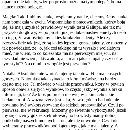
oparciu o te talenty, więc po prostu można na tym polegać, bo na
nauce można polegać.
Magda: Tak. Lubimy naukę, wspieramy naukę, chcemy, żeby nauka
nam pomagała w życiu. Wspomniałaś o pracownikach, którzy boją
się, że mają uzyskać prawidłowy wynik testu Gallupa, ale tak mi
przyszło do głowy, że po prostu już jest takie nastawienie tych osób
do tego, że wartościujemy jakieś konkretne talenty. Ale czy
rzeczywiście tak jest, że są jakieś lepsze i gorsze talenty, że możemy
tak powiedzieć, że „o, jak coś takiego mi tu wyszło i wolałabym
mieć, nie wiem, to co koleżanka ma na pierwszym miejscu, na
przykład nie wiem, aktywatora, a ja mam jakąś empatię czy coś w
tym stylu”? Na co mi to w ogóle jest przydatne?
Natalia: Absolutnie nie wartościujemy talentów. Nie ma lepszych i
gorszych. Natomiast taka sytuacja, o której mówisz, ma bardzo
często miejsce. Ja, mówiąc o właśnie pracowniku, który w pewien
sposób obawia się tych wyników, to często jakby wynika z braku
informacji, tak? Że ktoś po prostu nie wie, w jakim celu takie
badanie robi. A ważna rzecz jest taka, że w ogóle to badanie nie
powinno być wykorzystywane do selekcji pracowników. Czyli po
pierwsze, nie w rekrutacji. Możemy go świetnie wykorzystać, jeżeli
my się chcemy gdzieś zrekrutować, no bo wtedy mamy dobrą
podkładkę naszych mocnych stron, ale nie odwrotnie. Czyli nie
wybieramy pracowników pod kątem tego, jakie mają talenty. A