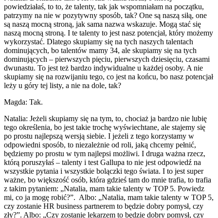
powiedziałaś, to to, że talenty, tak jak wspomniałam na początku,
patrzymy na nie w pozytywny sposób, tak? One są naszą siłą, one
są naszą mocną stroną, jak sama nazwa wskazuje. Mogą stać się
naszą mocną stroną. I te talenty to jest nasz potencjał, który możemy
wykorzystać. Dlatego skupiamy się na tych naszych talentach
dominujących, bo talentów mamy 34, ale skupiamy się na tych
dominujących – pierwszych pięciu, pierwszych dziesięciu, czasami
dwunastu. To jest też bardzo indywidualne u każdej osoby. A nie
skupiamy się na rozwijaniu tego, co jest na końcu, bo nasz potencjał
leży u góry tej listy, a nie na dole, tak?
Magda: Tak.
Natalia: Jeżeli skupiamy się na tym, to, chociaż ja bardzo nie lubię
tego określenia, bo jest takie trochę wyświechtane, ale stajemy się
po prostu najlepszą wersją siebie. I jeżeli z tego korzystamy w
odpowiedni sposób, to niezależnie od roli, jaką chcemy pełnić,
będziemy po prostu w tym najlepsi możliwi. I druga ważna rzecz,
którą poruszyłaś – talenty i test Gallupa to nie jest odpowiedź na
wszystkie pytania i wszystkie bolączki tego świata. I to jest super
ważne, bo większość osób, która gdzieś tam do mnie trafia, to trafia
z takim pytaniem: „Natalia, mam takie talenty w TOP 5. Powiedz
mi, co ja mogę robić?”. Albo: „Natalia, mam takie talenty w TOP 5,
czy zostanie HR business partnerem to będzie dobry pomysł, czy
zły?”. Albo: „Czy zostanie lekarzem to będzie dobry pomysł, czy