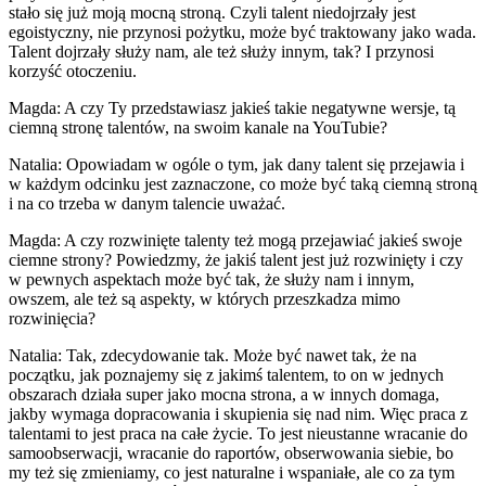
stało się już moją mocną stroną. Czyli talent niedojrzały jest
egoistyczny, nie przynosi pożytku, może być traktowany jako wada.
Talent dojrzały służy nam, ale też służy innym, tak? I przynosi
korzyść otoczeniu.
Magda: A czy Ty przedstawiasz jakieś takie negatywne wersje, tą
ciemną stronę talentów, na swoim kanale na YouTubie?
Natalia: Opowiadam w ogóle o tym, jak dany talent się przejawia i
w każdym odcinku jest zaznaczone, co może być taką ciemną stroną
i na co trzeba w danym talencie uważać.
Magda: A czy rozwinięte talenty też mogą przejawiać jakieś swoje
ciemne strony? Powiedzmy, że jakiś talent jest już rozwinięty i czy
w pewnych aspektach może być tak, że służy nam i innym,
owszem, ale też są aspekty, w których przeszkadza mimo
rozwinięcia?
Natalia: Tak, zdecydowanie tak. Może być nawet tak, że na
początku, jak poznajemy się z jakimś talentem, to on w jednych
obszarach działa super jako mocna strona, a w innych domaga,
jakby wymaga dopracowania i skupienia się nad nim. Więc praca z
talentami to jest praca na całe życie. To jest nieustanne wracanie do
samoobserwacji, wracanie do raportów, obserwowania siebie, bo
my też się zmieniamy, co jest naturalne i wspaniałe, ale co za tym