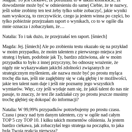
dowodzenie może być w odniesieniu do samej Ciebie, że te nazwy,
jeśli sobie zrobimy ten test żeby tylko sobie zobaczyć, jakie wyniki
nam wyskoczą, to rzeczywiście, czego ja jestem winna po części, bo
tylko pobieżnie przejrzałam raport o wynikach, co to w ogóle dla
mnie oznacza i zobaczyłam, że…
Natalia: To i tak dużo, że przejrzałaś ten raport. [śmiech]
Magda: Jej. [śmiech] Ale po zrobieniu testu okazało się na przykład
w moim przypadku, że moim talentem z pierwszego miejsca jest
strateg i byłam, podobnie jak Ty, bardzo zdziwiona, ale w moim
przypadku to było z innej przyczyny, bo odnoszę wrażenie, że
nigdy nie wykazywałam jakichś zdolności związanych ze
strategicznym myśleniem, ale nazwa może być po prostu myląca
trochę dla nas, jeśli nie zagłębimy się w całą głębię i te możliwości,
jakie ten talent nam daje i jeśli nie poznamy jego wszystkich
wymiarów. Więc, czy jeśli wydaje nam się, że jakiś talent do nas nie
pasuje, to znaczy, że test źle zadziałał czy po prostu jeszcze musimy
trochę głębiej się dokopać do informacji?
Natalia: W 99,99% przypadków potrzebujemy po prostu czasu.
Czasu i pracy nad tym danym talentem, czy w ogóle nad całym
TOP 5 czy TOP 10. I kilku takich momentów olśnienia. Ja jestem
bardzo ciekawa, jak zobaczyłaś tego stratega na początku, to jaka
była Twoja reakcja pierwsza?