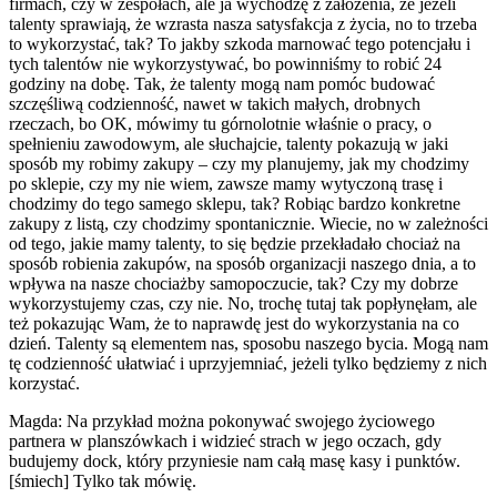
firmach, czy w zespołach, ale ja wychodzę z założenia, że jeżeli
talenty sprawiają, że wzrasta nasza satysfakcja z życia, no to trzeba
to wykorzystać, tak? To jakby szkoda marnować tego potencjału i
tych talentów nie wykorzystywać, bo powinniśmy to robić 24
godziny na dobę. Tak, że talenty mogą nam pomóc budować
szczęśliwą codzienność, nawet w takich małych, drobnych
rzeczach, bo OK, mówimy tu górnolotnie właśnie o pracy, o
spełnieniu zawodowym, ale słuchajcie, talenty pokazują w jaki
sposób my robimy zakupy – czy my planujemy, jak my chodzimy
po sklepie, czy my nie wiem, zawsze mamy wytyczoną trasę i
chodzimy do tego samego sklepu, tak? Robiąc bardzo konkretne
zakupy z listą, czy chodzimy spontanicznie. Wiecie, no w zależności
od tego, jakie mamy talenty, to się będzie przekładało chociaż na
sposób robienia zakupów, na sposób organizacji naszego dnia, a to
wpływa na nasze chociażby samopoczucie, tak? Czy my dobrze
wykorzystujemy czas, czy nie. No, trochę tutaj tak popłynęłam, ale
też pokazując Wam, że to naprawdę jest do wykorzystania na co
dzień. Talenty są elementem nas, sposobu naszego bycia. Mogą nam
tę codzienność ułatwiać i uprzyjemniać, jeżeli tylko będziemy z nich
korzystać.
Magda: Na przykład można pokonywać swojego życiowego
partnera w planszówkach i widzieć strach w jego oczach, gdy
budujemy dock, który przyniesie nam całą masę kasy i punktów.
[śmiech] Tylko tak mówię.