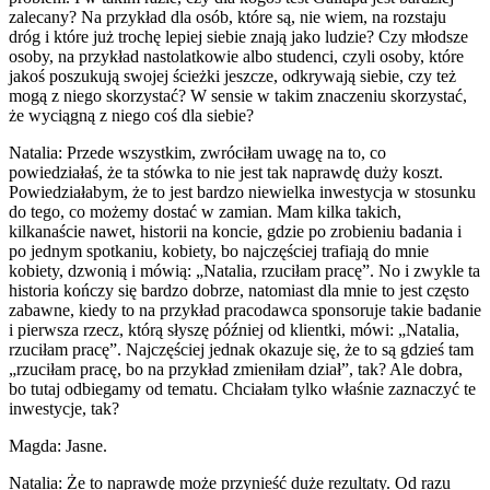
zalecany? Na przykład dla osób, które są, nie wiem, na rozstaju
dróg i które już trochę lepiej siebie znają jako ludzie? Czy młodsze
osoby, na przykład nastolatkowie albo studenci, czyli osoby, które
jakoś poszukują swojej ścieżki jeszcze, odkrywają siebie, czy też
mogą z niego skorzystać? W sensie w takim znaczeniu skorzystać,
że wyciągną z niego coś dla siebie?
Natalia: Przede wszystkim, zwróciłam uwagę na to, co
powiedziałaś, że ta stówka to nie jest tak naprawdę duży koszt.
Powiedziałabym, że to jest bardzo niewielka inwestycja w stosunku
do tego, co możemy dostać w zamian. Mam kilka takich,
kilkanaście nawet, historii na koncie, gdzie po zrobieniu badania i
po jednym spotkaniu, kobiety, bo najczęściej trafiają do mnie
kobiety, dzwonią i mówią: „Natalia, rzuciłam pracę”. No i zwykle ta
historia kończy się bardzo dobrze, natomiast dla mnie to jest często
zabawne, kiedy to na przykład pracodawca sponsoruje takie badanie
i pierwsza rzecz, którą słyszę później od klientki, mówi: „Natalia,
rzuciłam pracę”. Najczęściej jednak okazuje się, że to są gdzieś tam
„rzuciłam pracę, bo na przykład zmieniłam dział”, tak? Ale dobra,
bo tutaj odbiegamy od tematu. Chciałam tylko właśnie zaznaczyć te
inwestycje, tak?
Magda: Jasne.
Natalia: Że to naprawdę może przynieść duże rezultaty. Od razu