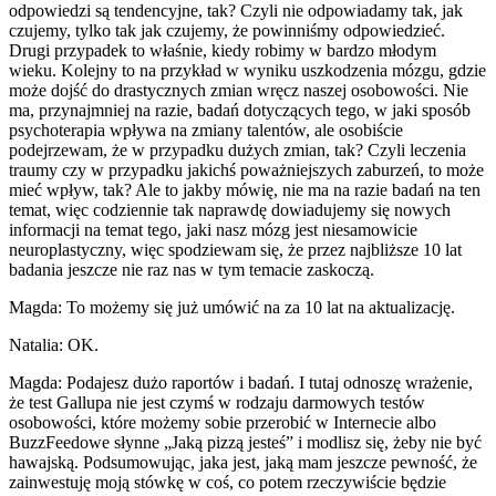
odpowiedzi są tendencyjne, tak? Czyli nie odpowiadamy tak, jak
czujemy, tylko tak jak czujemy, że powinniśmy odpowiedzieć.
Drugi przypadek to właśnie, kiedy robimy w bardzo młodym
wieku. Kolejny to na przykład w wyniku uszkodzenia mózgu, gdzie
może dojść do drastycznych zmian wręcz naszej osobowości. Nie
ma, przynajmniej na razie, badań dotyczących tego, w jaki sposób
psychoterapia wpływa na zmiany talentów, ale osobiście
podejrzewam, że w przypadku dużych zmian, tak? Czyli leczenia
traumy czy w przypadku jakichś poważniejszych zaburzeń, to może
mieć wpływ, tak? Ale to jakby mówię, nie ma na razie badań na ten
temat, więc codziennie tak naprawdę dowiadujemy się nowych
informacji na temat tego, jaki nasz mózg jest niesamowicie
neuroplastyczny, więc spodziewam się, że przez najbliższe 10 lat
badania jeszcze nie raz nas w tym temacie zaskoczą.
Magda: To możemy się już umówić na za 10 lat na aktualizację.
Natalia: OK.
Magda: Podajesz dużo raportów i badań. I tutaj odnoszę wrażenie,
że test Gallupa nie jest czymś w rodzaju darmowych testów
osobowości, które możemy sobie przerobić w Internecie albo
BuzzFeedowe słynne „Jaką pizzą jesteś” i modlisz się, żeby nie być
hawajską. Podsumowując, jaka jest, jaką mam jeszcze pewność, że
zainwestuję moją stówkę w coś, co potem rzeczywiście będzie