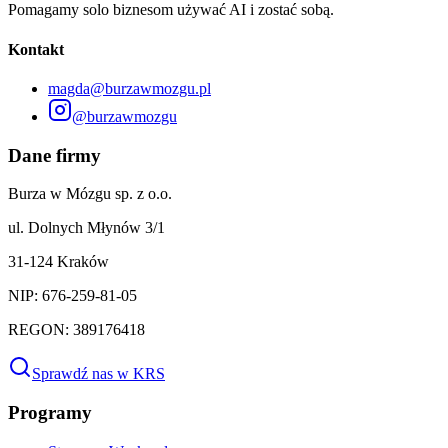
Pomagamy solo biznesom używać AI i zostać sobą.
Kontakt
magda@burzawmozgu.pl
@burzawmozgu
Dane firmy
Burza w Mózgu sp. z o.o.
ul. Dolnych Młynów 3/1
31-124 Kraków
NIP: 676-259-81-05
REGON: 389176418
Sprawdź nas w KRS
Programy