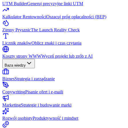
UTM Builder
Generuj precyzyjne linki UTM
Kalkulator Rentowności
Oszacuj próg opłacalności (BEP)
Zimny Prysznic
The Launch Reality Check
Licznik znaków
Oblicz znaki i czas czytania
Koszty strony WWW
Wyceń projekt lub zrób z AI
Baza wiedzy
Biznes
Strategia i zarządzanie
Copywriting
Pisanie ofert i e-maili
Marketing
Strategie i budowanie marki
Rozwój osobisty
Produktywność i mindset