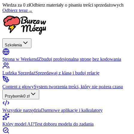
Wiedza za 0 zł
Odbierz materiały o pisaniu treści sprzedażowych
Odbierz teraz
→
Szkolenia
Strona w Weekend
Zbuduj profesjonalną stronę bez kodowania
Ludzka Sprzedaż
Sprzedawaj z klasą i buduj relacje
Content z głowy
System tworzenia treści, który nie pożera czasu
Przybornik
0 zł
Wszystkie narzędzia
Darmowe aplikacje i kalkulatory
Który model AI?
Test doboru modelu do zadania