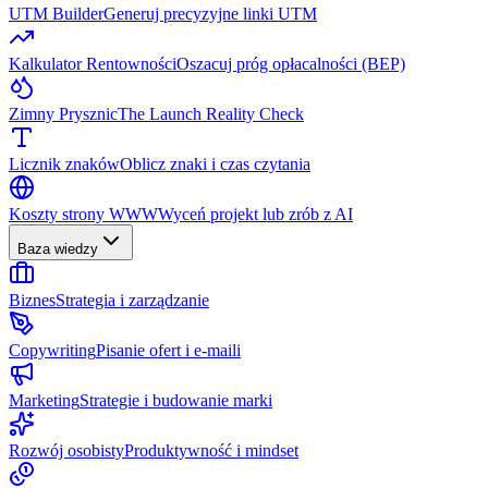
UTM Builder
Generuj precyzyjne linki UTM
Kalkulator Rentowności
Oszacuj próg opłacalności (BEP)
Zimny Prysznic
The Launch Reality Check
Licznik znaków
Oblicz znaki i czas czytania
Koszty strony WWW
Wyceń projekt lub zrób z AI
Baza wiedzy
Biznes
Strategia i zarządzanie
Copywriting
Pisanie ofert i e-maili
Marketing
Strategie i budowanie marki
Rozwój osobisty
Produktywność i mindset