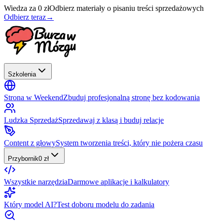
Wiedza za 0 zł
Odbierz materiały o pisaniu treści sprzedażowych
Odbierz teraz
→
Szkolenia
Strona w Weekend
Zbuduj profesjonalną stronę bez kodowania
Ludzka Sprzedaż
Sprzedawaj z klasą i buduj relacje
Content z głowy
System tworzenia treści, który nie pożera czasu
Przybornik
0 zł
Wszystkie narzędzia
Darmowe aplikacje i kalkulatory
Który model AI?
Test doboru modelu do zadania