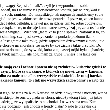
ą uwagę? Że jest „fat talk”, czyli jest wypominanie sobie
adań, no i w sumie też potwierdzone jest tak, jak na przykład z
aj brzuch, ramiona. Do wszystkiego tak naprawdę znajdziemy sobie
d i to jest w jakimś sensie nasza porażka. I przez to, że ten kanon
 fałdek cellulitu, a nawet jak są gdzieś tam te, robię cudzysłów,
 z trądzikiem, to dostaje komentarze zawstydzające, że ta osoba nie
presja wyglądu. Więc ten „fat talk” to jedna sprawa. Natomiast to, co
at shaming, czyli jest zawstydzanie na punkcie poziomu tkanki
a Instagramie taką rolkę, gdzie zaprosiłam dziewczyny z marki, nie
 choruje na anoreksję, że może by coś zjadła i takie przytyki. Do
iast do mnie, do sylwetki, która z tej naszej trójki była najbardziej
e tyłek mam OK, ale nogi mam za grube. I wiesz, i ja takie coś
e mają czas i ochotę i potem nie są zwinięci w kuleczkę gdzieś w
wczyny, które są uważane, o których się mówi, że są w kanonie,
 albo za małe usta albo rzeczywiście cokolwiek, że tutaj bardzo
 jakiegoś kanonu, to i tak nie wszystkich zadowolimy i warto też
 tego, że teraz za Kim Kardashian idzie nowy trend i niestety, wraca
elskiego, że ona wygląda na chorą, niedożywioną i tutaj już jakby
adzieję, że wyłapaliście, o co chodzi. I nawet sama teraz Kim
się podziało, jeśli chodzi o trendy ciała? Nagle te brazylijskie