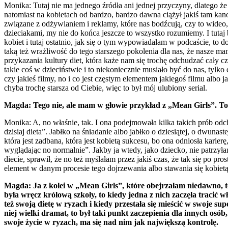
Monika: Tutaj nie ma jednego źródła ani jednej przyczyny, dlatego że
natomiast na kobietach od bardzo, bardzo dawna ciążył jakiś tam kano
związane z odżywianiem i reklamy, które nas bodźcują, czy to wideo,
dzieciakami, my nie do końca jeszcze to wszystko rozumiemy. I tuta
kobiet i tutaj ostatnio, jak się o tym wypowiadałam w podcaście, to 
taką też wrażliwość do tego starszego pokolenia dla nas, że nasze ma
przykazania kultury diet, która każe nam się trochę odchudzać cały cz
takie coś w dzieciństwie i to niekoniecznie musiało być do nas, tylko
czy jakieś filmy, no i co jest częstym elementem jakiegoś filmu albo 
chyba trochę starsza od Ciebie, więc to był mój ulubiony serial.
Magda: Tego nie, ale mam w głowie przykład z „Mean Girls”. T
Monika: A, no właśnie, tak. I ona podejmowała kilka takich prób odch
dzisiaj dieta”. Jabłko na śniadanie albo jabłko o dziesiątej, o dwuna
która jest zadbana, która jest kobietą sukcesu, bo ona odniosła karier
wyglądając no normalnie”. Jakby ja wtedy, jako dziecko, nie patrzyłam 
diecie, sprawił, że no też myślałam przez jakiś czas, że tak się po pro
element w danym procesie tego dojrzewania albo stawania się kobietą
Magda: Ja z kolei w „Mean Girls”, które obejrzałam niedawno, to
była wręcz królową szkoły, to kiedy jedna z nich zaczęła tracić wł
też swoją dietę w ryzach i kiedy przestała się mieścić w swoje sup
niej wielki dramat, to był taki punkt zaczepienia dla innych osób, 
swoje życie w ryzach, ma się nad nim jak największą kontrolę.