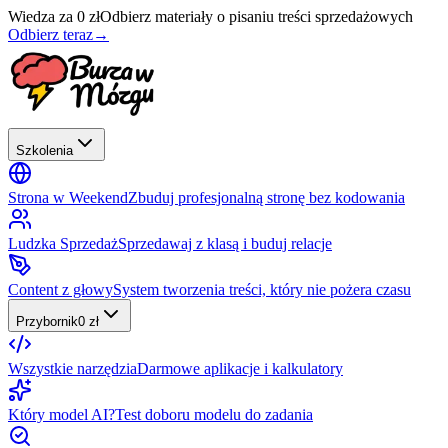
Wiedza za 0 zł
Odbierz materiały o pisaniu treści sprzedażowych
Odbierz teraz
→
Szkolenia
Strona w Weekend
Zbuduj profesjonalną stronę bez kodowania
Ludzka Sprzedaż
Sprzedawaj z klasą i buduj relacje
Content z głowy
System tworzenia treści, który nie pożera czasu
Przybornik
0 zł
Wszystkie narzędzia
Darmowe aplikacje i kalkulatory
Który model AI?
Test doboru modelu do zadania