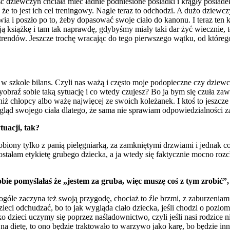
ść dziewczyn chciała mieć ładnie podniesione pośladki i krągły poślad
że to jest ich cel treningowy. Nagle teraz to odchodzi. A dużo dziewcz
ia i poszło po to, żeby dopasować swoje ciało do kanonu. I teraz ten kan
moją książkę i tam tak naprawdę, gdybyśmy miały taki dar żyć wiecznie, t
rendów. Jeszcze trochę wracając do tego pierwszego wątku, od którego
y w szkole bilans. Czyli nas ważą i często moje podopieczne czy dziew
wyobraź sobie taką sytuację i co wtedy czujesz? Bo ja bym się czuła z
chłopcy albo ważę najwięcej ze swoich koleżanek. I ktoś to jeszcze kom
 wygląd swojego ciała dlatego, że sama nie sprawiam odpowiedzialności 
tuacji, tak?
 robiony tylko z panią pielęgniarką, za zamkniętymi drzwiami i jednak 
ostałam etykietę grubego dziecka, a ja wtedy się faktycznie mocno roz
bie pomyślałaś że „jestem za gruba, więc muszę coś z tym zrobić”, t
góle zaczyna też swoją przygodę, chociaż to źle brzmi, z zaburzeniami
eci odchudzać, bo to jak wygląda ciało dziecka, jeśli chodzi o poziom
ko dzieci uczymy się poprzez naśladownictwo, czyli jeśli nasi rodzice n
 dietę, to ono będzie traktowało to warzywo jako karę, bo będzie inne