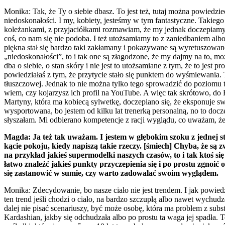
Monika: Tak, że Ty o siebie dbasz. To jest też, tutaj można powiedzie
niedoskonałości. I my, kobiety, jesteśmy w tym fantastyczne. Takiego
koleżankami, z przyjaciółkami rozmawiam, że my jednak doczepiamy s
coś, co nam się nie podoba. I też utożsamiamy to z zaniedbaniem albo
piękna stał się bardzo taki zakłamany i pokazywane są wyretuszowane 
„niedoskonałości”, to i tak one są złagodzone, że my dajmy na to, mo
dba o siebie, o stan skóry i nie jest to utożsamiane z tym, że to jest
powiedziałaś z tym, że przytycie stało się punktem do wyśmiewania. 
tłuszczowej. Jednak to nie można tylko tego sprowadzić do poziomu tk
wiem, czy kojarzysz ich profil na YouTube. A więc tak skrótowo, do K
Martyny, która ma kobiecą sylwetkę, doczepiano się, że eksponuje swoje
wysportowana, bo jestem od kilku lat trenerką personalną, no to docze
słyszałam. Mi odbierano kompetencje z racji wyglądu, co uważam, że
Magda: Ja też tak uważam. I jestem w głębokim szoku z jednej stro
kącie pokoju, kiedy napiszą takie rzeczy. [śmiech] Chyba, że są 
na przykład jakieś supermodelki naszych czasów, to i tak ktoś się
łatwo znaleźć jakieś punkty przyczepienia się i po prostu zgnoić 
się zastanowić w sumie, czy warto zadowalać swoim wyglądem.
Monika: Zdecydowanie, bo nasze ciało nie jest trendem. I jak powiedz
ten trend jeśli chodzi o ciało, na bardzo szczupłą albo nawet wychud
dalej nie pisać scenariuszy, być może osobę, która ma problem z sub
Kardashian, jakby się odchudzała albo po prostu ta waga jej spadła. Te