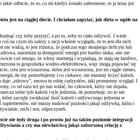
kie odbicie, że to, co mi kiedyś zostało zabronione, to ja teraz już
 jest na ciągłej diecie. I chciałam zapytać, jak dieta w ogóle na
udnąć czy żeby przytyć, a po to, żeby to ciało odżywić. I wiele
coś na czym im zależy z racji właśnie wyglądu, że to jest dla nich
 nie widzą, to jest różnica, że podczas tego skrajnego deficytu lub
drowa, natomiast ta dostępność energii jest bardzo niska, one nie
wicie coś innego, że włosy marnieją i wypadają, że stają się łamliwe,
zaburzona ta gospodarka wodno-elektrolitowa, więc mogą pojawiać się
cie, cera jest wysuszona, skóra jest wysuszona, jest im ciągle zimno,
rgii, ile my potrzebujemy i co ciekawe, nie musimy liczyć kalorii,
a daje „zdrowy”, znowu tu robię cudzysłów, taki promienny wygląd. I
jemy, co od razu też po nas widać, bo człowiek, który nie dojada,
cza sobie tyle kalorii i tyle jedzenia, ile potrzebuje, no to nie
, które zaczęły zwiększać ilość kalorii i odżywczego jedzenia w
ichś suplementów, nie muszę malować paznokci jakąś odżywką, która i
żywianie, ruch i sen, odpoczynek.
cie nie tędy droga i po prostu już na takim poziomie integracji
h odżywiania a czy ma niewłaściwą jakąś zaburzoną relację z