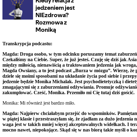
Transkrypcja podcastu:
Magda: Droga osobo, w tym odcinku poruszamy temat zaburzeń odż
Czekaliśmy na Ciebie. Super, że już jesteś. Czuję się dziś jak A
między miłością, nienawiścią a traktowaniem jedzenia jak wroga, 
Magda Owsiany, a to jest podcast „Burza w mózgu”. Wierzę, że po
dziele się moimi sposobami na układanie życia pod siebie i przep
jedzenie będzie Monika Michalak. Jest psychodietetyczką i dietet
zmagającymi się z zaburzeniami odżywiania. Promuje odżywianie z
zakumplować. Cześć, Monika. Przemiło mi Cię tutaj dziś gościć.
Monika: Mi również jest bardzo miło.
Magda: Najpierw chciałabym przejść do wspominków. Pamiętam, 
w piątej klasie i przestraszyłam się, że zjadłam za dużo jedzenia
waga jest w takich mniej więcej akceptowalnych widełkach. I tera
mocno nawet, niepokojące. Skąd się w nas biorą takie myśli o ko