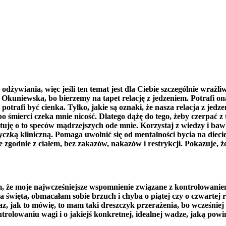
ywiania, więc jeśli ten temat jest dla Ciebie szczególnie wrażli
sia Okuniewska, bo bierzemy na tapet relację z jedzeniem. Potrafi
potrafi być cienka. Tylko, jakie są oznaki, że nasza relacja z je
 śmierci czeka mnie nicość. Dlatego dążę do tego, żeby czerpać z
ytuję o to speców mądrzejszych ode mnie. Korzystaj z wiedzy i baw
yczką kliniczną. Pomaga uwolnić się od mentalności bycia na dieci
godnie z ciałem, bez zakazów, nakazów i restrykcji. Pokazuje, że
że moje najwcześniejsze wspomnienie związane z kontrolowaniem 
 na święta, obmacałam sobie brzuch i chyba o piątej czy o czwartej 
z, jak to mówię, to mam taki dreszczyk przerażenia, bo wcześniej t
ntrolowaniu wagi i o jakiejś konkretnej, idealnej wadze, jaką pow