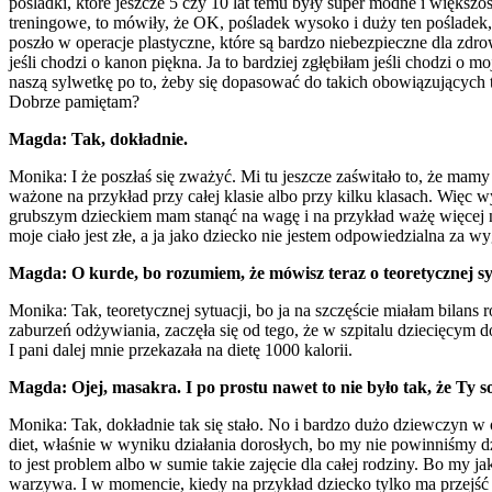
pośladki, które jeszcze 5 czy 10 lat temu były super modne i większo
treningowe, to mówiły, że OK, pośladek wysoko i duży ten pośladek, 
poszło w operacje plastyczne, które są bardzo niebezpieczne dla zdrow
jeśli chodzi o kanon piękna. Ja to bardziej zgłębiłam jeśli chodzi o 
naszą sylwetkę po to, żeby się dopasować do takich obowiązujących t
Dobrze pamiętam?
Magda: Tak, dokładnie.
Monika: I że poszłaś się zważyć. Mi tu jeszcze zaświtało to, że mam
ważone na przykład przy całej klasie albo przy kilku klasach. Więc 
grubszym dzieckiem mam stanąć na wagę i na przykład ważę więcej niż 
moje ciało jest złe, a ja jako dziecko nie jestem odpowiedzialna za
Magda: O kurde, bo rozumiem, że mówisz teraz o teoretycznej sy
Monika: Tak, teoretycznej sytuacji, bo ja na szczęście miałam bilans
zaburzeń odżywiania, zaczęła się od tego, że w szpitalu dziecięcym d
I pani dalej mnie przekazała na dietę 1000 kalorii.
Magda: Ojej, masakra. I po prostu nawet to nie było tak, że Ty so
Monika: Tak, dokładnie tak się stało. No i bardzo dużo dziewczyn w o
diet, właśnie w wyniku działania dorosłych, bo my nie powinniśmy dzi
to jest problem albo w sumie takie zajęcie dla całej rodziny. Bo my ja
warzywa. I w momencie, kiedy na przykład dziecko tylko ma przejść na