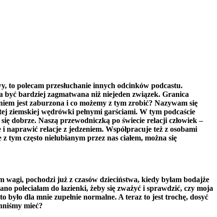
wy, to polecam przesłuchanie innych odcinków podcastu.
 ona być bardziej zagmatwana niż niejeden związek. Granica
dzeniem jest zaburzona i co możemy z tym zrobić? Nazywam się
 tej ziemskiej wędrówki pełnymi garściami. W tym podcaście
 się dobrze. Naszą przewodniczką po świecie relacji człowiek –
e i naprawić relacje z jedzeniem. Współpracuje też z osobami
 z tym często nielubianym przez nas ciałem, można się
wagi, pochodzi już z czasów dzieciństwa, kiedy byłam bodajże
rano poleciałam do łazienki, żeby się zważyć i sprawdzić, czy moja
o było dla mnie zupełnie normalne. A teraz to jest trochę, dosyć
inniśmy mieć?