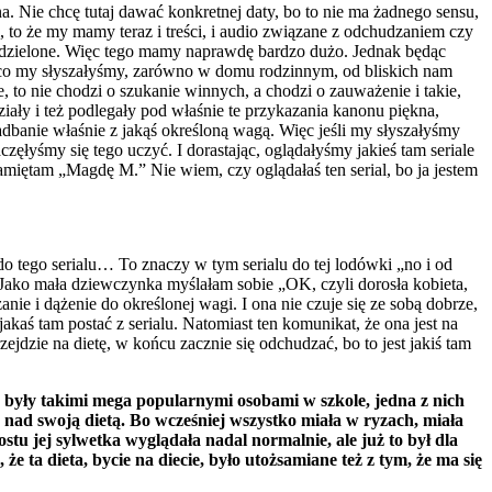
a. Nie chcę tutaj dawać konkretnej daty, bo to nie ma żadnego sensu,
, to że my mamy teraz i treści, i audio związane z odchudzaniem czy
est dzielone. Więc tego mamy naprawdę bardzo dużo. Jednak będąc
o, co my słyszałyśmy, zarówno w domu rodzinnym, od bliskich nam
, to nie chodzi o szukanie winnych, a chodzi o zauważenie i takie,
ziały i też podlegały pod właśnie te przykazania kanonu piękna,
zadbanie właśnie z jakąś określoną wagą. Więc jeśli my słyszałyśmy
częłyśmy się tego uczyć. I dorastając, oglądałyśmy jakieś tam seriale
a pamiętam „Magdę M.” Nie wiem, czy oglądałaś ten serial, bo ja jestem
do tego serialu… To znaczy w tym serialu do tej lodówki „no i od
am. Jako mała dziewczynka myślałam sobie „OK, czyli dorosła kobieta,
anie i dążenie do określonej wagi. I ona nie czuje się ze sobą dobrze,
jakaś tam postać z serialu. Natomiast ten komunikat, że ona jest na
rzejdzie na dietę, w końcu zacznie się odchudzać, bo to jest jakiś tam
e były takimi mega popularnymi osobami w szkole, jedna z nich
olę nad swoją dietą. Bo wcześniej wszystko miała w ryzach, miała
ostu jej sylwetka wyglądała nadal normalnie, ale już to był dla
 że ta dieta, bycie na diecie, było utożsamiane też z tym, że ma się