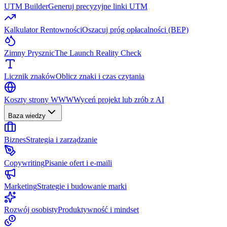
UTM Builder
Generuj precyzyjne linki UTM
Kalkulator Rentowności
Oszacuj próg opłacalności (BEP)
Zimny Prysznic
The Launch Reality Check
Licznik znaków
Oblicz znaki i czas czytania
Koszty strony WWW
Wyceń projekt lub zrób z AI
Baza wiedzy
Biznes
Strategia i zarządzanie
Copywriting
Pisanie ofert i e-maili
Marketing
Strategie i budowanie marki
Rozwój osobisty
Produktywność i mindset