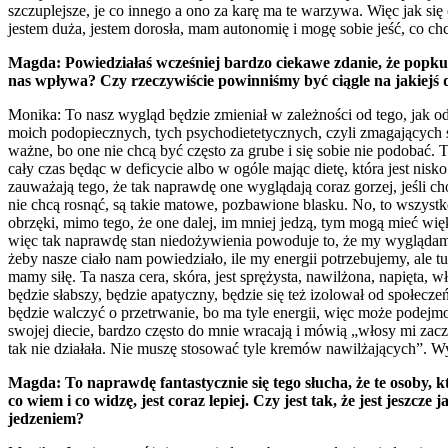
szczuplejsze, je co innego a ono za karę ma te warzywa. Więc jak się 
jestem duża, jestem dorosła, mam autonomię i mogę sobie jeść, co chc
Magda: Powiedziałaś wcześniej bardzo ciekawe zdanie, że popkultu
nas wpływa? Czy rzeczywiście powinniśmy być ciągle na jakiejś d
Monika: To nasz wygląd będzie zmieniał w zależności od tego, jak odż
moich podopiecznych, tych psychodietetycznych, czyli zmagających się
ważne, bo one nie chcą być często za grube i się sobie nie podobać. T
cały czas będąc w deficycie albo w ogóle mając dietę, która jest nis
zauważają tego, że tak naprawdę one wyglądają coraz gorzej, jeśli ch
nie chcą rosnąć, są takie matowe, pozbawione blasku. No, to wszystk
obrzęki, mimo tego, że one dalej, im mniej jedzą, tym mogą mieć więk
więc tak naprawdę stan niedożywienia powoduje to, że my wyglądamy g
żeby nasze ciało nam powiedziało, ile my energii potrzebujemy, ale
mamy siłę. Ta nasza cera, skóra, jest sprężysta, nawilżona, napięta, 
będzie słabszy, będzie apatyczny, będzie się też izolował od społeczeńs
będzie walczyć o przetrwanie, bo ma tyle energii, więc może podejmow
swojej diecie, bardzo często do mnie wracają i mówią „włosy mi zacz
tak nie działała. Nie muszę stosować tyle kremów nawilżających”. Wy
Magda: To naprawdę fantastycznie się tego słucha, że te osoby, k
co wiem i co widzę, jest coraz lepiej. Czy jest tak, że jest jesz
jedzeniem?