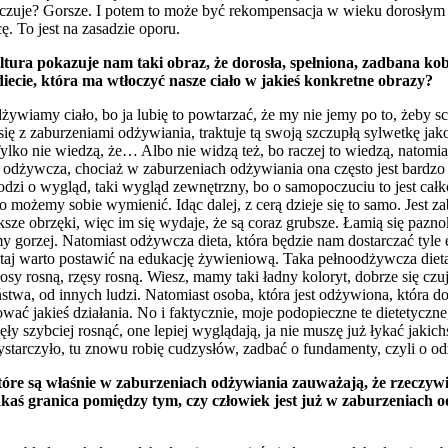
czuje? Gorsze. I potem to może być rekompensacja w wieku dorosłym i ta
ę. To jest na zasadzie oporu.
ra pokazuje nam taki obraz, że dorosła, spełniona, zadbana kobieta
iecie, która ma wtłoczyć nasze ciało w jakieś konkretne obrazy?
ywiamy ciało, bo ja lubię to powtarzać, że my nie jemy po to, żeby sch
 z zaburzeniami odżywiania, traktuje tą swoją szczupłą sylwetkę jako 
ylko nie wiedzą, że… Albo nie widzą też, bo raczej to wiedzą, natomiast
ko odżywcza, chociaż w zaburzeniach odżywiania ona często jest bardzo z
odzi o wygląd, taki wygląd zewnętrzny, bo o samopoczuciu to jest całko
o możemy sobie wymienić. Idąc dalej, z cerą dzieje się to samo. Jest 
sze obrzęki, więc im się wydaje, że są coraz grubsze. Łamią się paznok
orzej. Natomiast odżywcza dieta, która będzie nam dostarczać tyle ene
 tutaj warto postawić na edukację żywieniową. Taka pełnoodżywcza diet
włosy rosną, rzęsy rosną. Wiesz, mamy taki ładny koloryt, dobrze się czu
twa, od innych ludzi. Natomiast osoba, która jest odżywiona, która dostar
ać jakieś działania. No i faktycznie, moje podopieczne te dietetyczne
ęły szybciej rosnąć, one lepiej wyglądają, ja nie muszę już łykać jak
starczyło, tu znowu robię cudzysłów, zadbać o fundamenty, czyli o od
tóre są właśnie w zaburzeniach odżywiania zauważają, że rzeczywiś
cze jakaś granica pomiędzy tym, czy człowiek jest już w zaburzeniac