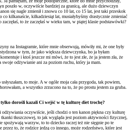
ek. Ja pamiętam, że moje podopieczne, które do mnie przychodziły,
yn poszło w, oczywiście bardziej za granicą, ale dużo dziewczyn
on się nagle zmienił i znowu co 10 lat, co 15 lat, jest taki przeskok
o co kilkanaście, kilkadziesiąt lat, musiałybyśmy drastycznie zmieniać
 zaczęłaś, to że zaczęłaś w wieku tam, w piątej klasie podstawówki?
czyny na Instagramie, które mnie obserwują, mówiły mi, że one były
awstydzona w tym, że jako większa dziewczynka, bo ja byłam
entuje i ktoś jeszcze mi mówi, że to jest złe, że ja jestem zła, że
za swoje odżywianie ani za poziom ruchu, który ja mam.
co usłyszałam, to moje. A w ogóle moja cała przygoda, tak powiem,
chorowałam, a wszystko zrzucono na to, że po prostu jestem za gruba.
ylko dorośli kazali Ci wejść w tę kulturę diet trochę?
 odżywiania oczywiście, jeśli chodzi o ten kanon piękna czy kulturę
 tkanki tłuszczowej, to jak wygląda jest poziom aktywności fizycznej,
ie spożywają warzyw, to to dziecko raczej też nie sięgnie po te
 przez to, że rodzice jedzą co innego, może rodzeństwo, które jest