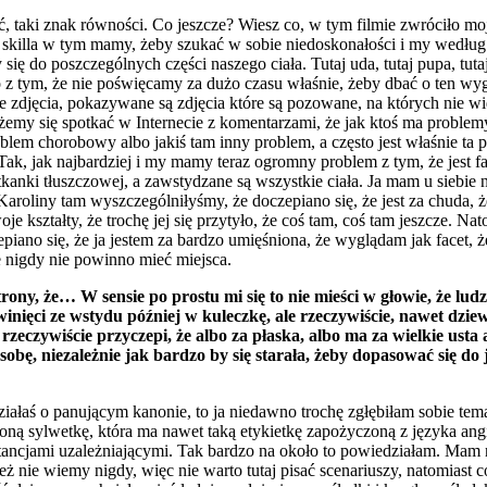
ć, taki znak równości. Co jeszcze? Wiesz co, w tym filmie zwróciło moj
 skilla w tym mamy, żeby szukać w sobie niedoskonałości i my według b
ię do poszczególnych części naszego ciała. Tutaj uda, tutaj pupa, tut
 z tym, że nie poświęcamy za dużo czasu właśnie, żeby dbać o ten wyglą
zdjęcia, pokazywane są zdjęcia które są pozowane, na których nie widać
żemy się spotkać w Internecie z komentarzami, że jak ktoś ma problemy
 problem chorobowy albo jakiś tam inny problem, a często jest właśnie ta 
Tak, jak najbardziej i my mamy teraz ogromny problem z tym, że jest f
anki tłuszczowej, a zawstydzane są wszystkie ciała. Ja mam u siebie n
aroliny tam wyszczególniłyśmy, że doczepiano się, że jest za chuda, że
 kształty, że trochę jej się przytyło, że coś tam, coś tam jeszcze. Natom
piano się, że ja jestem za bardzo umięśniona, że wyglądam jak facet, ż
 nigdy nie powinno mieć miejsca.
ny, że… W sensie po prostu mi się to nie mieści w głowie, że ludzi
zwinięci ze wstydu później w kuleczkę, ale rzeczywiście, nawet dzie
 rzeczywiście przyczepi, że albo za płaska, albo ma za wielkie usta
osobę, niezależnie jak bardzo by się starała, żeby dopasować się do
iałaś o panującym kanonie, to ja niedawno trochę zgłębiłam sobie temat
zoną sylwetkę, która ma nawet taką etykietkę zapożyczoną z języka angi
stancjami uzależniającymi. Tak bardzo na około to powiedziałam. Mam n
ż nie wiemy nigdy, więc nie warto tutaj pisać scenariuszy, natomiast co 