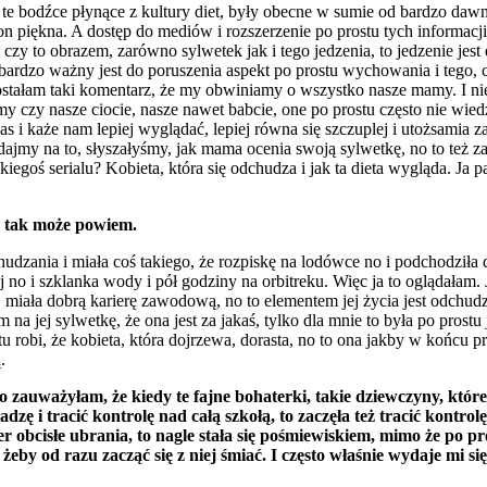
 te bodźce płynące z kultury diet, były obecne w sumie od bardzo dawn
n piękna. A dostęp do mediów i rozszerzenie po prostu tych informacji
 czy to obrazem, zarówno sylwetek jak i tego jedzenia, to jedzenie j
j bardzo ważny jest do poruszenia aspekt po prostu wychowania i teg
dostałam taki komentarz, że my obwiniamy o wszystko nasze mamy. I nie
my czy nasze ciocie, nasze nawet babcie, one po prostu często nie wied
as i każe nam lepiej wyglądać, lepiej równa się szczuplej i utożsamia 
 dajmy na to, słyszałyśmy, jak mama ocenia swoją sylwetkę, no to też za
jakiegoś serialu? Kobieta, która się odchudza i jak ta dieta wygląda. J
o tak może powiem.
udzania i miała coś takiego, że rozpiskę na lodówce no i podchodziła 
stej no i szklanka wody i pół godziny na orbitreku. Więc ja to oglądał
ę, miała dobrą karierę zawodową, no to elementem jej życia jest odchudz
na jej sylwetkę, że ona jest za jakaś, tylko dla mnie to była po prostu 
stu robi, że kobieta, która dojrzewa, dorasta, no to ona jakby w końcu p
.
 zauważyłam, że kiedy te fajne bohaterki, takie dziewczyny, któr
adzę i tracić kontrolę nad całą szkołą, to zaczęła też tracić kontr
er obcisłe ubrania, to nagle stała się pośmiewiskiem, mimo że po pr
żeby od razu zacząć się z niej śmiać. I często właśnie wydaje mi się,