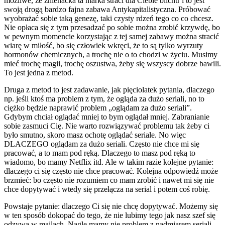
możliwe, że znienacka ta marka straci dla Ciebie blichtr i to jest
swoją drogą bardzo fajna zabawa Antykapitalistyczna. Próbować
wyobrażać sobie taką genezę, taki czysty rdzeń tego co co chcesz.
Nie opłaca się z tym przesadzać po sobie można zrobić krzywdę, bo
w pewnym momencie korzystając z tej samej zabawy można stracić
wiarę w miłość, bo się człowiek wkręci, że to są tylko wyrzuty
hormonów chemicznych, a trochę nie o to chodzi w życiu. Musimy
mieć trochę magii, trochę oszustwa, żeby się wszyscy dobrze bawili.
To jest jedna z metod.
Druga z metod to jest zadawanie, jak pięciolatek pytania, dlaczego
np. jeśli ktoś ma problem z tym, że ogląda za dużo seriali, no to
ciężko będzie naprawić problem „oglądam za dużo seriali”.
Gdybym chciał oglądać mniej to bym oglądał mniej. Zabranianie
sobie zasmuci Cię. Nie warto rozwiązywać problemu tak żeby ci
było smutno, skoro masz ochotę oglądać seriale. No więc
DLACZEGO oglądam za dużo seriali. Często nie chce mi się
pracować, a to mam pod ręką. Dlaczego to masz pod ręką to
wiadomo, bo mamy Netflix itd. Ale w takim razie kolejne pytanie:
dlaczego ci się często nie chce pracować. Kolejna odpowiedź może
brzmieć: bo często nie rozumiem co mam zrobić i nawet mi się nie
chce dopytywać i wtedy się przełącza na serial i potem coś robię.
Powstaje pytanie: dlaczego Ci się nie chcę dopytywać. Możemy się
w ten sposób dokopać do tego, że nie lubimy tego jak nasz szef się
odzywa w mailach. Nagle mamy nie problem z nadmiarem seriali