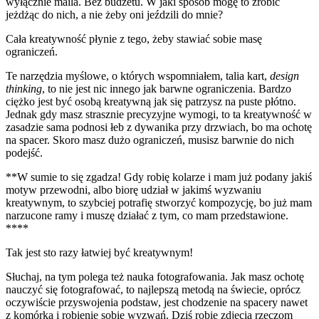
wyłącznie maila. Bez budżetu. W jaki sposób mogę to zrobić
jeżdżąc do nich, a nie żeby oni jeździli do mnie?
Cała kreatywność płynie z tego, żeby stawiać sobie masę
ograniczeń.
Te narzędzia myślowe, o których wspomniałem, talia kart,
design
thinking
, to nie jest nic innego jak barwne ograniczenia. Bardzo
ciężko jest być osobą kreatywną jak się patrzysz na puste płótno.
Jednak gdy masz strasznie precyzyjne wymogi, to ta kreatywność w
zasadzie sama podnosi łeb z dywanika przy drzwiach, bo ma ochotę
na spacer. Skoro masz dużo ograniczeń, musisz barwnie do nich
podejść.
**W sumie to się zgadza! Gdy robię kolarze i mam już podany jakiś
motyw przewodni, albo biorę udział w jakimś wyzwaniu
kreatywnym, to szybciej potrafię stworzyć kompozycję, bo już mam
narzucone ramy i muszę działać z tym, co mam przedstawione.
****
Tak jest sto razy łatwiej być kreatywnym!
Słuchaj, na tym polega też nauka fotografowania. Jak masz ochotę
nauczyć się fotografować, to najlepszą metodą na świecie, oprócz
oczywiście przyswojenia podstaw, jest chodzenie na spacery nawet
z komórką i robienie sobie wyzwań. Dziś robię zdjęcia rzeczom