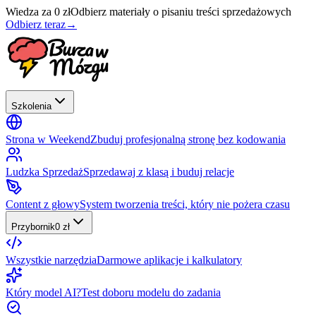
Wiedza za 0 zł
Odbierz materiały o pisaniu treści sprzedażowych
Odbierz teraz
→
Szkolenia
Strona w Weekend
Zbuduj profesjonalną stronę bez kodowania
Ludzka Sprzedaż
Sprzedawaj z klasą i buduj relacje
Content z głowy
System tworzenia treści, który nie pożera czasu
Przybornik
0 zł
Wszystkie narzędzia
Darmowe aplikacje i kalkulatory
Który model AI?
Test doboru modelu do zadania