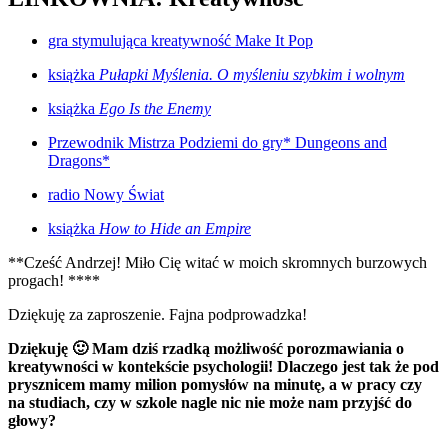
gra stymulująca kreatywność Make It Pop
książka
Pułapki Myślenia. O myśleniu szybkim i wolnym
książka
Ego Is the Enemy
Przewodnik Mistrza Podziemi do gry* Dungeons and
Dragons*
radio Nowy Świat
książka
How to Hide an Empire
**Cześć Andrzej! Miło Cię witać w moich skromnych burzowych
progach! ****
Dziękuję za zaproszenie. Fajna podprowadzka!
Dziękuję 🙂 Mam dziś rzadką możliwość porozmawiania o
kreatywności w kontekście psychologii! Dlaczego jest tak że pod
prysznicem mamy milion pomysłów na minutę, a w pracy czy
na studiach, czy w szkole nagle nic nie może nam przyjść do
głowy?