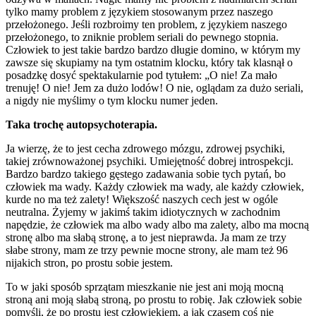
tylko mamy problem z językiem stosowanym przez naszego
przełożonego. Jeśli rozbroimy ten problem, z językiem naszego
przełożonego, to zniknie problem seriali do pewnego stopnia.
Człowiek to jest takie bardzo bardzo długie domino, w którym my
zawsze się skupiamy na tym ostatnim klocku, który tak klasnął o
posadzkę dosyć spektakularnie pod tytułem: „O nie! Za mało
trenuję! O nie! Jem za dużo lodów! O nie, oglądam za dużo seriali,
a nigdy nie myślimy o tym klocku numer jeden.
Taka trochę autopsychoterapia.
Ja wierzę, że to jest cecha zdrowego mózgu, zdrowej psychiki,
takiej zrównoważonej psychiki. Umiejętność dobrej introspekcji.
Bardzo bardzo takiego gęstego zadawania sobie tych pytań, bo
człowiek ma wady. Każdy człowiek ma wady, ale każdy człowiek,
kurde no ma też zalety! Większość naszych cech jest w ogóle
neutralna. Żyjemy w jakimś takim idiotycznych w zachodnim
napędzie, że człowiek ma albo wady albo ma zalety, albo ma mocną
stronę albo ma słabą stronę, a to jest nieprawda. Ja mam ze trzy
słabe strony, mam ze trzy pewnie mocne strony, ale mam też 96
nijakich stron, po prostu sobie jestem.
To w jaki sposób sprzątam mieszkanie nie jest ani moją mocną
stroną ani moją słabą stroną, po prostu to robię. Jak człowiek sobie
pomyśli, że po prostu jest człowiekiem, a jak czasem coś nie