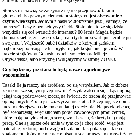
sumie to ich nawet nie znam i nie spotykam.
Stoicyzm sprawia, że zaczynasz się nie przejmować takimi
głupotami, bo pewnym elementem stoicyzmu jest
obcowanie z
czymś większym
. Jednym z haseł w stoicyzmie jest: „Pamiętaj że
umrzesz”. I czy z perspektywy Ciebie 80-letniej, to że się dzisiaj
wstydziła się coś wrzucić do internetu? 80-letnia Magda będzie
dumna z siebie, że stwierdziła: „mam tych ludzi w dupie i zrobię po
swojemu”. Większość babć i dziadków, z którymi gadałem,
najbardziej popisują się historyjkami, jak kogoś mieli gdzieś. W
trakcie strajków w Gdańsku rzucili śmieciem w Milicję
Obywatelską, albo krzyknęli wulgaryzmy w stronę ZOMO.
Gdy będziemy już starsi to będą nasze najpiękniejsze
wspomnienia.
Taaak! Ile ja rzeczy nie zrobiłem, bo się wstydziłem. Jak to dobrze,
że nie muszę się tym przejmować! A wydawało mi się jakąś dogmą,
jakąś taką podstawową rzeczą na świecie, że trzeba się przejmować
opinią innych. A ona jest zazwyczaj nieistotna! Przejmuję się opinią
ludzi mądrzejszych ode mnie w danej dziedzinie. Na przykład chcę
być scenarzystą, więc słucham porad zawodowych producentek,
które mają na tyle dobrego serca, woli i czasu, że krytykują moją
pracę. One są lepsze ode mnie w tym co ja chcę robić, więc jest
naturalne, że biorę pod uwagę ich zdanie. Jak pokazuje jakiemuś
znajomemu, który nic nie wie o pisaniu scenariuszy i mi mówi, że to