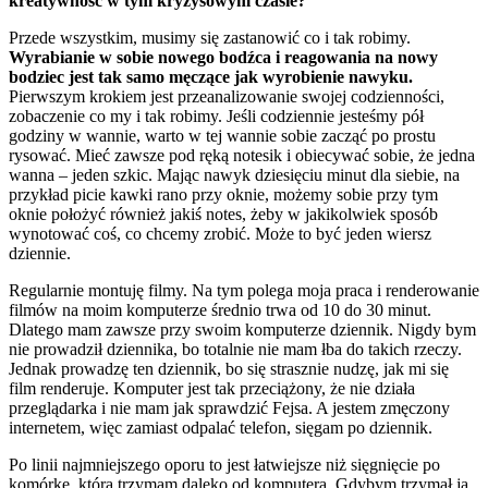
kreatywność w tym kryzysowym czasie?
Przede wszystkim, musimy się zastanowić co i tak robimy.
Wyrabianie w sobie nowego bodźca i reagowania na nowy
bodziec jest tak samo męczące jak wyrobienie nawyku.
Pierwszym krokiem jest przeanalizowanie swojej codzienności,
zobaczenie co my i tak robimy. Jeśli codziennie jesteśmy pół
godziny w wannie, warto w tej wannie sobie zacząć po prostu
rysować. Mieć zawsze pod ręką notesik i obiecywać sobie, że jedna
wanna – jeden szkic. Mając nawyk dziesięciu minut dla siebie, na
przykład picie kawki rano przy oknie, możemy sobie przy tym
oknie położyć również jakiś notes, żeby w jakikolwiek sposób
wynotować coś, co chcemy zrobić. Może to być jeden wiersz
dziennie.
Regularnie montuję filmy. Na tym polega moja praca i renderowanie
filmów na moim komputerze średnio trwa od 10 do 30 minut.
Dlatego mam zawsze przy swoim komputerze dziennik. Nigdy bym
nie prowadził dziennika, bo totalnie nie mam łba do takich rzeczy.
Jednak prowadzę ten dziennik, bo się strasznie nudzę, jak mi się
film renderuje. Komputer jest tak przeciążony, że nie działa
przeglądarka i nie mam jak sprawdzić Fejsa. A jestem zmęczony
internetem, więc zamiast odpalać telefon, sięgam po dziennik.
Po linii najmniejszego oporu to jest łatwiejsze niż sięgnięcie po
komórkę, którą trzymam daleko od komputera. Gdybym trzymał ją