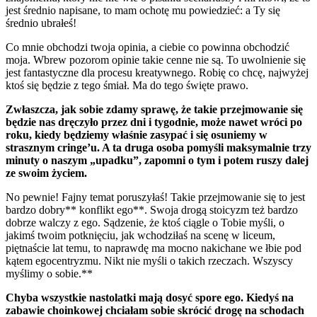
jest średnio napisane, to mam ochotę mu powiedzieć: a Ty się
średnio ubrałeś!
Co mnie obchodzi twoja opinia, a ciebie co powinna obchodzić
moja. Wbrew pozorom opinie takie cenne nie są. To uwolnienie się
jest fantastyczne dla procesu kreatywnego. Robię co chcę, najwyżej
ktoś się będzie z tego śmiał. Ma do tego święte prawo.
Zwłaszcza, jak sobie zdamy sprawę, że takie przejmowanie się
będzie nas dręczyło przez dni i tygodnie, może nawet wróci po
roku, kiedy będziemy właśnie zasypać i się osuniemy w
strasznym cringe’u. A ta druga osoba pomyśli maksymalnie trzy
minuty o naszym „upadku”, zapomni o tym i potem ruszy dalej
ze swoim życiem.
No pewnie! Fajny temat poruszyłaś! Takie przejmowanie się to jest
bardzo dobry** konflikt ego**. Swoja drogą stoicyzm też bardzo
dobrze walczy z ego. Sądzenie, że ktoś ciągle o Tobie myśli, o
jakimś twoim potknięciu, jak wchodziłaś na scenę w liceum,
piętnaście lat temu, to naprawdę ma mocno nakichane we łbie pod
kątem egocentryzmu. Nikt nie myśli o takich rzeczach. Wszyscy
myślimy o sobie.**
Chyba wszystkie nastolatki mają dosyć spore ego. Kiedyś na
zabawie choinkowej chciałam sobie skrócić drogę na schodach