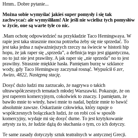
Hmm.. Dobre pytanie...
Można sobie wymyślać jakieś super pomysły i się tak
zachwycać: ale wymyśliłam! Ale jeśli nie wcielisz tych pomysłów
w życie, one są warte tyle co nic.
.Mam ochotę odpowiedzieć na przykładzie Taco Hemingwaya. W
rapie jest taka strasznie mocna potrzeba żeby się nie sprzedać. To
jest taka jedna z najważniejszych rzeczy na świecie w historii hip
hopu, że jak raper się „sprzeda”, a definicja tego jest gigantyczna,
no to już nie jest prawilny. A jak raper się „nie sprzeda” no to jest
prawilny. Strasznie miękkie hasła. Pamiętam burzę w szklance
wody, gdy Taco Hemingway zaczynał rosnąć. Wypuścił
6 zer
,
Awizo
,
4822
,
Następną stację
.
Dosyć dużo ludzi mu zarzucało, że nagrywa o takich
ultrawspółczesnych tematach młodej Warszawki. Pokazuje, że on
jest raperem komercyjnym, cokolwiek to znaczy. I pamiętam, że
bawiło mnie to wtedy, bawi mnie to nadal, będzie mnie to bawić
absolutnie zawsze. Oskarżanie człowieka, który rapuje o
współczesnych bolączkach ludzi, że on robi coś w sposób
komercyjny, wydaje mi się dosyć durne. To jest krytykowanie
artysty za to, że ludzie dążą do słuchania o tym, co ich dotyczy.
Te same zasady dotyczyły sztuk teatralnych w antycznej Grecji.