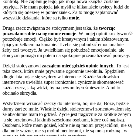
kontrolą. Nie zaplanuję tego, jak moja nowa książka zostanie
przyjęta. Nie mam pojęcia jak myśli te kilkanaście tysięcy ludzi do
których się odezwę w poniedziałek. Za to mogę zaplanować
wszystkie działania, które są tylko
moje
.
Druga rzecz związana ze stoicyzmem jest taka, że
tworząc
pozwalam sobie na ogromne emocje
. W mojej opinii kreatywność
potrzebuje emocji. Ciężko być kreatywnym i takim zblazowanym,
śpiącym żelkiem na kanapie. Trzeba się pobudzić emocjonalnie
żeby coś tworzyć. Ja uwielbiam się pobudzać emocjonalnie, ale
stoicyzm pomaga mi potem na spokojnie przeanalizować pomysły.
Dzięki stoicyzmowi
zacząłem mieć gdzieś opinie innych
. To jest
taka rzecz, która mnie prywatnie ogromnie uwolniła. Spędziłem
długie lata bojąc się szydery w internecie. Każde środowisko
internetowe uwielbia super ironicznie i cynicznie skomentować
każdą rzecz, jaką widzi, by na pewno było śmiesznie. A mi to
obcinało skrzydła.
Wstydziłem wrzucać rzeczy do internetu, bo, nie daj Boże, będzie
durny żart ze mnie. Właśnie dzięki stoicyzmowi zorientowałem się,
że absolutnie mam to gdzieś. Życie jest tragicznie za krótkie żebym
ja się przejmował jakimiś sześcioma osobami, które coś napiszą.
Osobami, które mam gdzieś, które nie są moimi przyjaciółmi, nie są
dla mnie ważne, nie są moimi mentorami, nie są moją rodziną i w