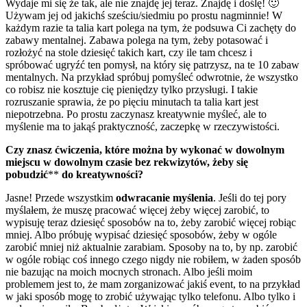
Wydaje mi się że tak, ale nie znajdę jej teraz. Znajdę i doślę! 🙂
Używam jej od jakichś sześciu/siedmiu po prostu nagminnie! W
każdym razie ta talia kart polega na tym, że podsuwa Ci zachęty do
zabawy mentalnej. Zabawa polega na tym, żeby potasować i
rozłożyć na stole dziesięć takich kart, czy ile tam chcesz i
spróbować ugryźć ten pomysł, na który się patrzysz, na te 10 zabaw
mentalnych. Na przykład spróbuj pomyśleć odwrotnie, że wszystko
co robisz nie kosztuje cię pieniędzy tylko przysługi. I takie
rozruszanie sprawia, że po pięciu minutach ta talia kart jest
niepotrzebna. Po prostu zaczynasz kreatywnie myśleć, ale to
myślenie ma to jakąś praktyczność, zaczepkę w rzeczywistości.
Czy znasz ćwiczenia, które można by wykonać w dowolnym
miejscu w dowolnym czasie bez rekwizytów, żeby się
pobudzić
**
do kreatywności?
Jasne! Przede wszystkim
odwracanie myślenia
. Jeśli do tej pory
myślałem, że muszę pracować więcej żeby więcej zarobić, to
wypisuję teraz dziesięć sposobów na to, żeby zarobić więcej robiąc
mniej. Albo próbuję wypisać dziesięć sposobów, żeby w ogóle
zarobić mniej niż aktualnie zarabiam. Sposoby na to, by np. zarobić
w ogóle robiąc coś innego czego nigdy nie robiłem, w żaden sposób
nie bazując na moich mocnych stronach. Albo jeśli moim
problemem jest to, że mam zorganizować jakiś event, to na przykład
w jaki sposób mogę to zrobić używając tylko telefonu. Albo tylko i