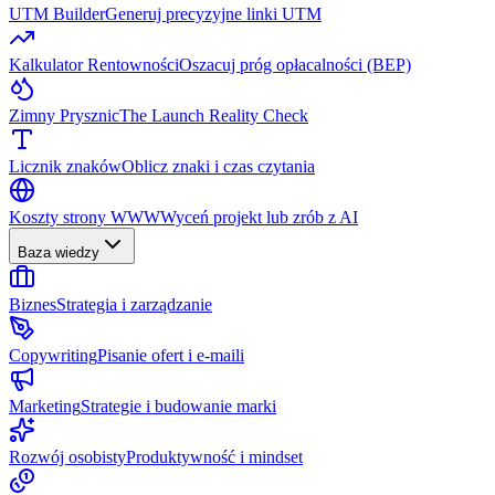
UTM Builder
Generuj precyzyjne linki UTM
Kalkulator Rentowności
Oszacuj próg opłacalności (BEP)
Zimny Prysznic
The Launch Reality Check
Licznik znaków
Oblicz znaki i czas czytania
Koszty strony WWW
Wyceń projekt lub zrób z AI
Baza wiedzy
Biznes
Strategia i zarządzanie
Copywriting
Pisanie ofert i e-maili
Marketing
Strategie i budowanie marki
Rozwój osobisty
Produktywność i mindset