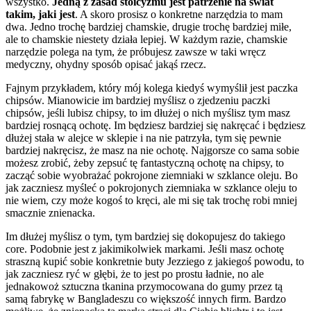
wszystko.
Jedną z zasad stoicyzmu jest patrzenie na świat
takim, jaki jest
. A skoro prosisz o konkretne narzędzia to mam
dwa. Jedno trochę bardziej chamskie, drugie trochę bardziej miłe,
ale to chamskie niestety działa lepiej. W każdym razie, chamskie
narzędzie polega na tym, że próbujesz zawsze w taki wręcz
medyczny, ohydny sposób opisać jakąś rzecz.
Fajnym przykładem, który mój kolega kiedyś wymyślił jest paczka
chipsów. Mianowicie im bardziej myślisz o zjedzeniu paczki
chipsów, jeśli lubisz chipsy, to im dłużej o nich myślisz tym masz
bardziej rosnącą ochotę. Im będziesz bardziej się nakręcać i będziesz
dłużej stała w alejce w sklepie i na nie patrzyła, tym się pewnie
bardziej nakręcisz, że masz na nie ochotę. Najgorsze co sama sobie
możesz zrobić, żeby zepsuć tę fantastyczną ochotę na chipsy, to
zacząć sobie wyobrażać pokrojone ziemniaki w szklance oleju. Bo
jak zaczniesz myśleć o pokrojonych ziemniaka w szklance oleju to
nie wiem, czy może kogoś to kręci, ale mi się tak trochę robi mniej
smacznie znienacka.
Im dłużej myślisz o tym, tym bardziej się dokopujesz do takiego
core. Podobnie jest z jakimikolwiek markami. Jeśli masz ochotę
straszną kupić sobie konkretnie buty Jezziego z jakiegoś powodu, to
jak zaczniesz ryć w głębi, że to jest po prostu ładnie, no ale
jednakowoż sztuczna tkanina przymocowana do gumy przez tą
samą fabrykę w Bangladeszu co większość innych firm. Bardzo