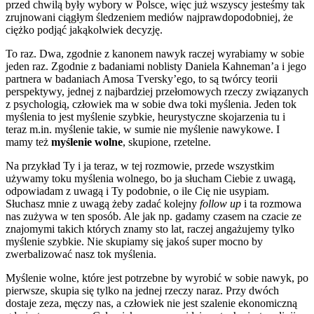
przed chwilą były wybory w Polsce, więc już wszyscy jesteśmy tak
zrujnowani ciągłym śledzeniem mediów najprawdopodobniej, że
ciężko podjąć jakąkolwiek decyzję.
To raz. Dwa, zgodnie z kanonem nawyk raczej wyrabiamy w sobie
jeden raz. Zgodnie z badaniami noblisty Daniela Kahneman’a i jego
partnera w badaniach Amosa Tversky’ego, to są twórcy teorii
perspektywy, jednej z najbardziej przełomowych rzeczy związanych
z psychologią, człowiek ma w sobie dwa toki myślenia. Jeden tok
myślenia to jest myślenie szybkie, heurystyczne skojarzenia tu i
teraz m.in. myślenie takie, w sumie nie myślenie nawykowe. I
mamy też
myślenie wolne
, skupione, rzetelne.
Na przykład Ty i ja teraz, w tej rozmowie, przede wszystkim
używamy toku myślenia wolnego, bo ja słucham Ciebie z uwagą,
odpowiadam z uwagą i Ty podobnie, o ile Cię nie usypiam.
Słuchasz mnie z uwagą żeby zadać kolejny
follow up
i ta rozmowa
nas zużywa w ten sposób. Ale jak np. gadamy czasem na czacie ze
znajomymi takich których znamy sto lat, raczej angażujemy tylko
myślenie szybkie. Nie skupiamy się jakoś super mocno by
zwerbalizować nasz tok myślenia.
Myślenie wolne, które jest potrzebne by wyrobić w sobie nawyk, po
pierwsze, skupia się tylko na jednej rzeczy naraz. Przy dwóch
dostaje zeza, męczy nas, a człowiek nie jest szalenie ekonomiczną