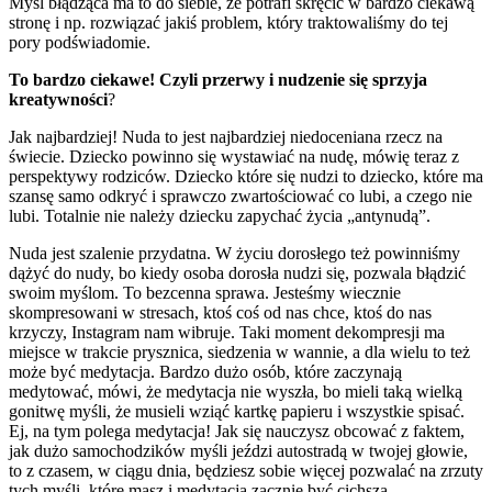
Myśl błądząca ma to do siebie, że potrafi skręcić w bardzo ciekawą
stronę i np. rozwiązać jakiś problem, który traktowaliśmy do tej
pory podświadomie.
To bardzo ciekawe! Czyli przerwy i nudzenie się sprzyja
kreatywności
?
Jak najbardziej! Nuda to jest najbardziej niedoceniana rzecz na
świecie. Dziecko powinno się wystawiać na nudę, mówię teraz z
perspektywy rodziców. Dziecko które się nudzi to dziecko, które ma
szansę samo odkryć i sprawczo zwartościować co lubi, a czego nie
lubi. Totalnie nie należy dziecku zapychać życia „antynudą”.
Nuda jest szalenie przydatna. W życiu dorosłego też powinniśmy
dążyć do nudy, bo kiedy osoba dorosła nudzi się, pozwala błądzić
swoim myślom. To bezcenna sprawa. Jesteśmy wiecznie
skompresowani w stresach, ktoś coś od nas chce, ktoś do nas
krzyczy, Instagram nam wibruje. Taki moment dekompresji ma
miejsce w trakcie prysznica, siedzenia w wannie, a dla wielu to też
może być medytacja. Bardzo dużo osób, które zaczynają
medytować, mówi, że medytacja nie wyszła, bo mieli taką wielką
gonitwę myśli, że musieli wziąć kartkę papieru i wszystkie spisać.
Ej, na tym polega medytacja! Jak się nauczysz obcować z faktem,
jak dużo samochodzików myśli jeździ autostradą w twojej głowie,
to z czasem, w ciągu dnia, będziesz sobie więcej pozwalać na zrzuty
tych myśli, które masz i medytacja zacznie być cichsza.