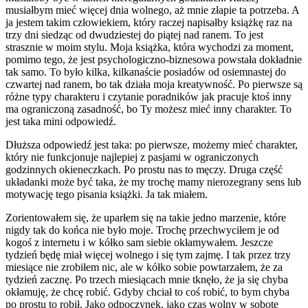
musiałbym mieć więcej dnia wolnego, aż mnie złapie ta potrzeba. A
ja jestem takim człowiekiem, który raczej napisałby książkę raz na
trzy dni siedząc od dwudziestej do piątej nad ranem. To jest
strasznie w moim stylu. Moja książka, która wychodzi za moment,
pomimo tego, że jest psychologiczno-biznesowa powstała dokładnie
tak samo. To było kilka, kilkanaście posiadów od osiemnastej do
czwartej nad ranem, bo tak działa moja kreatywność. Po pierwsze są
różne typy charakteru i czytanie poradników jak pracuje ktoś inny
ma ograniczoną zasadność, bo Ty możesz mieć inny charakter. To
jest taka mini odpowiedź.
Dłuższa odpowiedź jest taka: po pierwsze, możemy mieć charakter,
który nie funkcjonuje najlepiej z pasjami w ograniczonych
godzinnych okieneczkach. Po prostu nas to męczy. Druga część
układanki może być taka, że my trochę mamy nierozegrany sens lub
motywację tego pisania książki. Ja tak miałem.
Zorientowałem się, że uparłem się na takie jedno marzenie, które
nigdy tak do końca nie było moje. Trochę przechwyciłem je od
kogoś z internetu i w kółko sam siebie okłamywałem. Jeszcze
tydzień będę miał więcej wolnego i się tym zajmę. I tak przez trzy
miesiące nie zrobiłem nic, ale w kółko sobie powtarzałem, że za
tydzień zacznę. Po trzech miesiącach mnie tknęło, że ja się chyba
okłamuję, że chcę robić. Gdyby chciał to coś robić, to bym chyba
po prostu to robił. Jako odpoczynek, jako czas wolny w sobotę