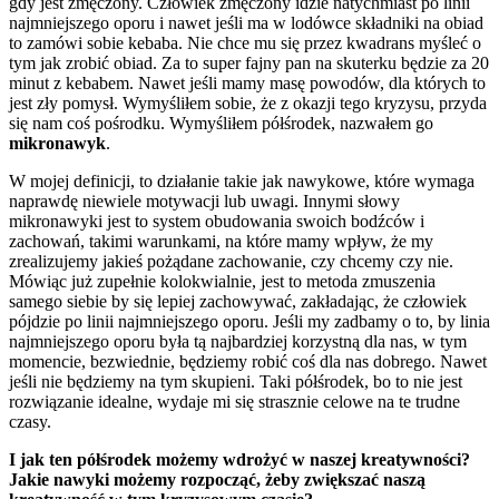
gdy jest zmęczony. Człowiek zmęczony idzie natychmiast po linii
najmniejszego oporu i nawet jeśli ma w lodówce składniki na obiad
to zamówi sobie kebaba. Nie chce mu się przez kwadrans myśleć o
tym jak zrobić obiad. Za to super fajny pan na skuterku będzie za 20
minut z kebabem. Nawet jeśli mamy masę powodów, dla których to
jest zły pomysł. Wymyśliłem sobie, że z okazji tego kryzysu, przyda
się nam coś pośrodku. Wymyśliłem półśrodek, nazwałem go
mikronawyk
.
W mojej definicji, to działanie takie jak nawykowe, które wymaga
naprawdę niewiele motywacji lub uwagi. Innymi słowy
mikronawyki jest to system obudowania swoich bodźców i
zachowań, takimi warunkami, na które mamy wpływ, że my
zrealizujemy jakieś pożądane zachowanie, czy chcemy czy nie.
Mówiąc już zupełnie kolokwialnie, jest to metoda zmuszenia
samego siebie by się lepiej zachowywać, zakładając, że człowiek
pójdzie po linii najmniejszego oporu. Jeśli my zadbamy o to, by linia
najmniejszego oporu była tą najbardziej korzystną dla nas, w tym
momencie, bezwiednie, będziemy robić coś dla nas dobrego. Nawet
jeśli nie będziemy na tym skupieni. Taki półśrodek, bo to nie jest
rozwiązanie idealne, wydaje mi się strasznie celowe na te trudne
czasy.
I jak ten półśrodek możemy wdrożyć w naszej kreatywności?
Jakie nawyki możemy rozpocząć, żeby zwiększać naszą