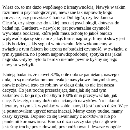
Wiesz co, to ma dużo wspólnego z kreatywnością. Nawyk w takim
rozumieniu psychologicznym, nieważne tak naprawdę kogo
poczytasz, czy poczytasz Charlesa Duhigg’a, czy też Jamesa
Clear’a, czy sięgniesz do takiej mocnej psychologii, dotrzesz do
badań np. Gardnera – nawyk to jest powtarzalna czynność
wywołana bodźcem, która jeśli masz ochotę to jakoś bardzo
wpływać kojarzy się nam z jakąś formą nagrody. Innymi słowy jest
jakiś bodziec, jakiś sygnał w otoczeniu. My wykonujemy w
związku z tym faktem kojarzoną najbardziej czynność, w związku z
tym sygnałem, no i potem najprawdopodobniej spotyka nas jakaś
nagroda. Gdyby było to bardzo niemiłe pewnie byśmy się tego
nawyku wyzbyli.
Istnieją badania, że nawet 37%, o ile dobrze pamiętam, naszego
dnia, to są nieuświadomione reakcje nawykowe. Innymi słowy,
prawie połowa tego co robimy w ciągu dnia, to nie jest nasza
decyzja. Co jest trochę przerażającą daną jak się nad tym
zastanowić, bo ja np. chciałbym 100% dnia przeżywać tak, jak
chcę. Niestety, mamy dużo niechcianych nawyków. No i akurat
literatury o tym jak wyrabiać w sobie nawyki jest bardzo dużo. Więc
ja postanowiłem ugryźć temat inaczej. Mamy czasy trudne, mamy
czasy kryzysu. Dopiero co się uwalniamy z
lockdownu
lub po
pandemii koronawirusa. Bardzo dużo rzeczy stanęło na głowie i
jesteśmy trochę przeładowani, przebodźcowani. Jeszcze w ogóle