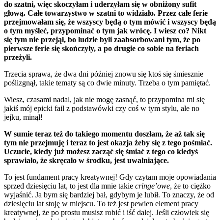
do szatni, więc skoczyłam i uderzyłam się w obniżony sufit
głową. Całe towarzystwo w szatni to widziało. Przez całe ferie
przejmowałam się, że wszyscy będą o tym mówić i wszyscy będą
o tym myśleć, przypominać o tym jak wrócę. I wiesz co? Nikt
się tym nie przejął, bo ludzie byli zaabsorbowani tym, że po
pierwsze ferie się skończyły, a po drugie co sobie na feriach
przeżyli.
Trzecia sprawa, że dwa dni później znowu się ktoś się śmiesznie
poślizgnął, takie tematy są co dwie minuty. Trzeba o tym pamiętać.
Wiesz, czasami nadal, jak nie mogę zasnąć, to przypomina mi się
jakiś mój epicki fail z podstawówki czy coś w tym stylu, ale no
jejku, minął!
W sumie teraz też do takiego momentu doszłam, że aż tak się
tym nie przejmuję i teraz to jest okazja żeby się z tego pośmiać.
Uczucie, kiedy już możesz zacząć się śmiać z tego co kiedyś
sprawiało, że skręcało w środku, jest uwalniające.
To jest fundament pracy kreatywnej! Gdy czytam moje opowiadania
sprzed dziesięciu lat, to jest dla mnie takie
cringe’owe
, że to ciężko
wyjaśnić. Ja bym się bardziej bał, gdybym je lubił. To znaczy, że od
dziesięciu lat stoję w miejscu. To też jest pewien element pracy
kreatywnej, że po prostu musisz robić i iść dalej. Jeśli człowiek się