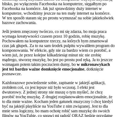
blisko, po wyłączeniu Facebooka na komputerze, sięgałbym po
Facebooka na komórce. Jak już sprawdzimy duży internet w
komputerze, wchodzimy jeszcze na ten mały internet na komórce.
W ten sposób staram się po prostu wymuszać na sobie jakiekolwiek
bazowe zachowania.
Jeśli jestem zmęczony twórczo, co mi się zdarza, bo moja praca
wymaga kreatywności czasem przez 10 godzin, robię muzykę.
Pochowałem na komputerze rzeczy, na których bym zmarnował
czas jak głupek. Za to na sam środek pulpitu wywaliłem program do
komponowania. W efekcie, gdy nie za bardzo wiem co porobić, a
wiem już, że przez kolejne kilkadziesiąt minut nic nie zrobię
mądrego, stworzę muzykę, bo jest po prostu pod ręką. Ja to jeszcze
wzmagam potem takim poczuciem dumy, bo
w mikronawykach
jest też bardzo ważne domknięcie emocjonalne
, dotknięcie
poznawcze.
Każdorazowe powiedzenie sobie, zapisanie w jakiejś aplikacji,
zrobiłem coś, co jest lepsze niż było wczoraj. I efekt jest
dwutorowy. Z jednej strony nie muszę o tym myśleć, że chcę
porobić trochę muzykę. Z drugiej rozplanowałem emocjonalnie, że
to dla mnie ważne. Kocham jeden gatunek muzyczny i chcę kiedyś
być na jakiejś playliście na YouTube z nim związanej. Jest to dla
mnie sens logiczny, bo mam ochotę robić sam muzykę do swoich
filmów na YouTubie, co sprawi mi radość ORAZ będzie przydatne