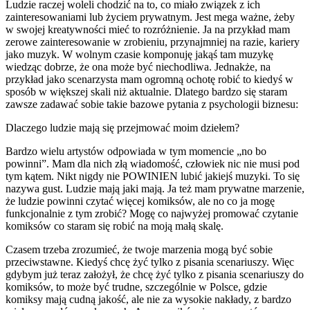
Ludzie raczej woleli chodzić na to, co miało związek z ich
zainteresowaniami lub życiem prywatnym. Jest mega ważne, żeby
w swojej kreatywności mieć to rozróżnienie. Ja na przykład mam
zerowe zainteresowanie w zrobieniu, przynajmniej na razie, kariery
jako muzyk. W wolnym czasie komponuję jakąś tam muzykę
wiedząc dobrze, że ona może być niechodliwa. Jednakże, na
przykład jako scenarzysta mam ogromną ochotę robić to kiedyś w
sposób w większej skali niż aktualnie. Dlatego bardzo się staram
zawsze zadawać sobie takie bazowe pytania z psychologii biznesu:
Dlaczego ludzie mają się przejmować moim dziełem?
Bardzo wielu artystów odpowiada w tym momencie „no bo
powinni”. Mam dla nich złą wiadomość, człowiek nic nie musi pod
tym kątem. Nikt nigdy nie POWINIEN lubić jakiejś muzyki. To się
nazywa gust. Ludzie mają jaki mają. Ja też mam prywatne marzenie,
że ludzie powinni czytać więcej komiksów, ale no co ja mogę
funkcjonalnie z tym zrobić? Mogę co najwyżej promować czytanie
komiksów co staram się robić na moją małą skalę.
Czasem trzeba zrozumieć, że twoje marzenia mogą być sobie
przeciwstawne. Kiedyś chcę żyć tylko z pisania scenariuszy. Więc
gdybym już teraz założył, że chcę żyć tylko z pisania scenariuszy do
komiksów, to może być trudne, szczególnie w Polsce, gdzie
komiksy mają cudną jakość, ale nie za wysokie nakłady, z bardzo