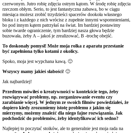
czerwonym. Jutro robię zdjęcia ostrym kątom. W środę robię zdjęcia
rzeczom obłym. Serio, to jest fantastyczna zabawa, bo w ciągu
miesiąca możesz zrobić trzydzieści spacerów dookoła własnego
bloku i z każdego z nich wrócisz z zupełnie innymi wspomnieniami,
bo pod innym kątem patrzyłaś na świat. Im bardziej postawimy
sobie twarde ograniczenie, tym bardziej nasza głowa będzie
buzowała, żeby A – jakoś je zrealizować, B -trochę obejść.
To doskonały pomysł! Może moja rolka z aparatu przestanie
być zapełniona tylko kotami z okolicy.
Spoko, moja jest wypchana kawą. 🙂
Wszyscy mamy jakieś słabości
! 🙂
Jak najbardziej!
Przedtem mówiłeś o kreatywności w kontekście tego, żeby
rozwiązywać problemy, np. zorganizowanie eventu czy
zarabianie więcej. W jednym ze swoich filmów powiedziałeś, że
dopiero kiedy zrozumiemy istotę problemu z jakim się
mierzymy, możemy znaleźć dla niego fajne rozwiązania. Jak
podchodzić do problemów, żeby identyfikować ich sedno?
Najlepiej to poczytać stoików, ale to generalnie jest moja rada na