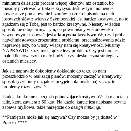
minimum dziesięciu procent więcej klientów niż ostatnio, bo
musimy przetrwać w trakcie kryzysu. Jeśli w tym momencie
powiesz, że pomalowanie bizonów na żółto i pisanie na nich
losowych słów z wierszy Szymborskiej jest bardzo kreatywne, no to
zgadzam się z Tobą, jest to bardzo kreatywne. Niestety w żaden
sposób nie ratuje firmy. Tym, co powinniśmy w środowisku
zawodowym stosować, jest
adaptywna kreatywność
, czyli próba
natychmiastowego zrozumienia problemu, przeanalizowania gdzie
naprawdę leży, bo wtedy włączy nam się kreatywność. Musimy
NAPRAWDĘ zrozumieć, gdzie leży problem. Czy jest nim jest
mało klientów, czy to mały budżet, czy nieskuteczna strategia z
ostatnich miesięcy.
Jak się naprawdę dokopiemy dokładnie do tego, co nam
przeszkodziło w realizacji planów, możemy zacząć w kreatywny
sposób (czyli inny niż jakieś przyjęte toki myślenia) zacząć te
problemy rozwiązywać.
Istnieją konkretne narzędzia pobudzające kreatywność. Ja mam taką
talię, która zawiera z 60 kart. Na każdej karcie jest napisana pewna
zabawa myślowa, takie narzędzie do
design thinkingu
.
**Pamiętasz może jak się nazywa? Czy można by ją dostać w
Polsce? ****