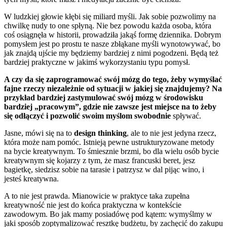
W ludzkiej głowie kłębi się miliard myśli. Jak sobie pozwolimy na
chwilkę nudy to one spłyną. Nie bez powodu każda osoba, która
coś osiągnęła w historii, prowadziła jakąś formę dziennika. Dobrym
pomysłem jest po prostu te nasze zbłąkane myśli wynotowywać, bo
jak znajdą ujście my będziemy bardziej z nimi pogodzeni. Będą też
bardziej praktyczne w jakimś wykorzystaniu typu pomysł.
A czy da się zaprogramować swój mózg do tego, żeby wymyślać
fajne rzeczy niezależnie od sytuacji w jakiej się znajdujemy? Na
przykład bardziej zastymulować swój mózg w środowisku
bardziej „pracowym”, gdzie nie zawsze jest miejsce na to żeby
się odłączyć i pozwolić swoim myślom swobodnie
spływać.
Jasne, mówi się na to
design thinking
, ale to nie jest jedyna rzecz,
która może nam pomóc. Istnieją pewne ustrukturyzowane metody
na bycie kreatywnym. To śmiesznie brzmi, bo dla wielu osób bycie
kreatywnym się kojarzy z tym, że masz francuski beret, jesz
bagietkę, siedzisz sobie na tarasie i patrzysz w dal pijąc wino, i
jesteś kreatywna.
A to nie jest prawda. Mianowicie w praktyce taka zupełna
kreatywność nie jest do końca praktyczna w kontekście
zawodowym. Bo jak mamy posiadówę pod kątem: wymyślmy w
jaki sposób zoptymalizować resztkę budżetu, by zachęcić do zakupu