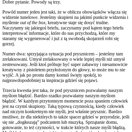
Dobre pytanie. Powody są trzy.
Powód numer jeden jest taki, że w obliczu obowiązków włącza się
widzenie tunelowe. Jesteśmy skupieni na jakimś punkcie widzenia i
myślenie
out of the box
, kreatywne staje się dosyć trudne.
Naczytamy się jakiegoś briefu, zaczynamy pod kątem tego briefu
interpretować informacje, które do nas przychodzą, które my
staramy się wygenerować i już z tą swobodą skojarzeń robi się
gorzej.
Numer dwa: sprzyjająca sytuacja pod prysznicem – jesteśmy tam
zrelaksowani. Umysł zrelaksowany o wiele lepiej myśli niż umysł
zestresowany. Jeśli ktoś próbuje być super zabawny i niesamowicie
kreatywny z pistoletem przyłożonym do głowy, to może mu to nie
wyjść. A jak po prostu damy komuś święty spokój, to
najprawdopodobniej ta inspiracja gdzieś się pojawi.
Trzecia kwestia jest taka, że pod prysznicem pozwalamy naszym
myślom błądzić. Bardzo rzadko pozwalamy naszym myślom
błądzić. W każdym przytomnym momencie poza spaniem człowiek
jest na czymś skupiony. Taką typową czynnością, kiedy człowiek
nad niczym konkretnym nie myśli, jest właśnie prysznic. Bardzo
możliwe, że dla niektórych to także spacer gdzieś w przyrodzie, jeśli
się nie „dogłuszają” podcastem lub muzyką. Sprzątanie domu,
gotowanie, to też czynności, w trakcie których nasze myśli błądzą.