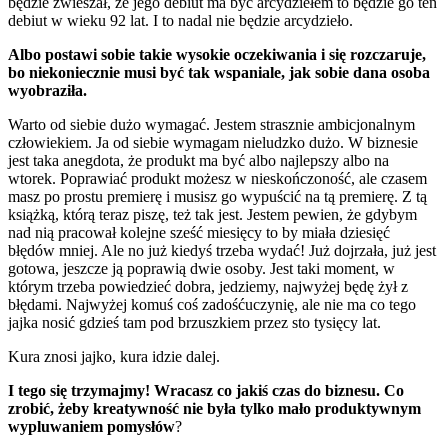
będzie zwieszał, że jego debiut ma być arcydziełem to będzie go ten
debiut w wieku 92 lat. I to nadal nie będzie arcydzieło.
Albo postawi sobie takie wysokie oczekiwania i się rozczaruje,
bo niekoniecznie musi być tak wspaniale, jak sobie dana osoba
wyobraziła.
Warto od siebie dużo wymagać. Jestem strasznie ambicjonalnym
człowiekiem. Ja od siebie wymagam nieludzko dużo. W biznesie
jest taka anegdota, że produkt ma być albo najlepszy albo na
wtorek. Poprawiać produkt możesz w nieskończoność, ale czasem
masz po prostu premierę i musisz go wypuścić na tą premierę. Z tą
książką, którą teraz piszę, też tak jest. Jestem pewien, że gdybym
nad nią pracował kolejne sześć miesięcy to by miała dziesięć
błędów mniej. Ale no już kiedyś trzeba wydać! Już dojrzała, już jest
gotowa, jeszcze ją poprawią dwie osoby. Jest taki moment, w
którym trzeba powiedzieć dobra, jedziemy, najwyżej będę żył z
błędami. Najwyżej komuś coś zadośćuczynię, ale nie ma co tego
jajka nosić gdzieś tam pod brzuszkiem przez sto tysięcy lat.
Kura znosi jajko, kura idzie dalej.
I tego się trzymajmy! Wracasz co jakiś czas do biznesu. Co
zrobić, żeby kreatywność nie była tylko mało produktywnym
wypluwaniem pomysłów
?