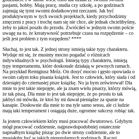
pasjami, hobby. Mają pracę, studia czy szkołę, a po godzinach
zajmują się tymi swoimi dodatkowymi rzeczami. Jak być
produktywnym w tych swoich projektach, kiedy przychodzimy
zmęczeni z pracy i trochę nam się nie chce, ale jednak chcielibyśmy,
żeby to jakoś poszło do przodu. Zwróciłeś w jednym swoim poście
uwagę na to, że kreatywność potrzebuje czasu na rozpędzenie – co
jeśli jest problem z tym rozpędem? ****
Słuchaj, to jest tak. Z jednej strony istnieją takie typy charakteru.
Wydaje mi się, że musimy mocno pogadać o różnicach
indywidualnych w psychologii. Istnieją typy charakteru, istnieją
typy temperamentu, które doskonale działają w pewnych ramach.
Na przykład Remigiusz Mróz. On dosyć mocno i gęsto opowiada o
swoim całym toku pisania książek. Jest to człowiek, który siada i od
dziesiątej do czternastej pisze książkę. No ja bym ześwirował! Dla
mnie to jest takie niepojęte, ale ja znam wielu pisarzy, którzy mówią,
że tak piszą. Dla mnie to jest tak niepojęte, że po prostu to tak
jakbyś mi mówiła, że ktoś by mi dawał pieniądze za spanie na
kanapie. Dosłownie dla mnie to ma tyle samo sensu, ale ci ludzie
mają taki temperament i osiągają duże, ogromne sukcesy robiąc tak.
Ja jestem człowiekiem który musi pracować dwutorowo. Gdybym
mógł pracować codziennie, najprawdopodobniej ostatecznie
napisałbym książkę pisząc po dwie strony codziennie, ale to
musiałoby być w takich nieregularnych godzinach. Raczej