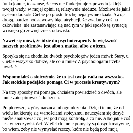
funkcjonuje, to szanse, że coś nie funkcjonuje z powodu jakiejś
twojej wady, w mojej opinii są relatywnie nieduże. Możliwe że jakiś
system dookoła Ciebie po prostu trochę negatywnie działa. Swoją
drogą, bardzo podstawowy błąd atrybucji, że zwalamy coś na
człowieka, nie zastanawiając się nad tym w jaki sposób tę sytuację
wcisnęło go zewnętrzne środowisko.
Nawet się mówi, że idzie do psychoterapeuty to większość
naszych problemów jest albo z matką, albo z ojcem.
Spotyka się na chodniku dwóch psychologów jeden mówi: Stary, u
Ciebie wszystko dobrze, ale co u mnie? Z psychologami trzeba
uważać.
Wspomniałeś o stoicyźmie, że to jest twoja rada na wszystko.
Jak stoickie podejście pomaga Ci w procesie kreatywnym?
Na trzy sposoby mi pomaga, chciałem powiedzieć o dwóch, ale
mnie zainspirowałaś do trzech.
Po pierwsze, z góry narzuca mi ograniczenia. Dzięki temu, że od
wielu lat kieruję się wartościami stoicyzmu, nauczyłem się dosyć
nieźle analizować co jest pod moją kontrolą, a co nie. Albo jakie coś
jest w rzeczywistości. W efekcie moje pomysły są dosyć kreatywne,
bo wiem, żeby nie wymyślać rzeczy, które nie będą pod moją