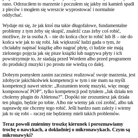
rano. Odrzuciłem to marzenie i poczułem się jakby mi kamień spadł
z pleców i mogłem się wreszcie wyprostować i normalnie
oddychać.
Wydaje mi się, że jak ktoś ma takie długofalowe, fundamentalne
problemy z tym żeby się skupić, znaleźć czas żeby coś robić,
możliwe, że ta osoba A – nie do końca chce to robić lub B – nie do
końca wie jak to się robi. Jak większość ludzi gada o tym, że
chciałaby napisać książkę albo nagrać płytę, ci ludzie nie mają
zielonego pojęcia jak się pisze książki lub nagrywa płyty i ich
powstrzymuje to, że siadają przed Wordem albo przed programem
do produkcji muzyki i po prostu nie wiedzą co dalej.
Dobrym pomysłem zanim zaczniesz realizować swoje marzenia, jest
zdobycie jakichkolwiek kompetencji w tym i nie mam na myśli
kompetencji nawet stricte: „Rozumiem teorię muzyki, więc mogę
komponować POP”, tylko kompetencji pod tytułem „Jak działa ten
cholerny plugin do Abletona?”. Dopóki nie zrozumiesz jak działa
ten plugin, będzie po tobie. Albo nie wiemy jak coś zrobić, albo tak
naprawdę nie chcemy tego robić. Jeśli bardzo nam zależy i wiemy
jak to się robi – raczej nie będziemy mieli takich problemów.
Teraz powoli zmienimy troszkę kierunek i porozmawiamy
trochę o nawykach, a dokładniej o mikronawykach. Czym są
mikronawyki?