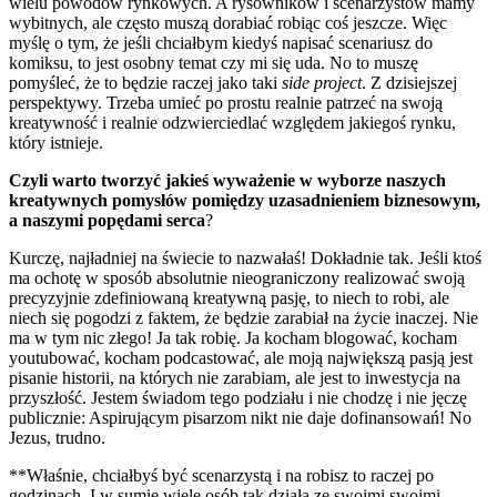
wielu powodów rynkowych. A rysowników i scenarzystów mamy
wybitnych, ale często muszą dorabiać robiąc coś jeszcze. Więc
myślę o tym, że jeśli chciałbym kiedyś napisać scenariusz do
komiksu, to jest osobny temat czy mi się uda. No to muszę
pomyśleć, że to będzie raczej jako taki
side project
. Z dzisiejszej
perspektywy. Trzeba umieć po prostu realnie patrzeć na swoją
kreatywność i realnie odzwierciedlać względem jakiegoś rynku,
który istnieje.
Czyli warto tworzyć jakieś wyważenie w wyborze naszych
kreatywnych pomysłów pomiędzy uzasadnieniem biznesowym,
a naszymi popędami serca
?
Kurczę, najładniej na świecie to nazwałaś! Dokładnie tak. Jeśli ktoś
ma ochotę w sposób absolutnie nieograniczony realizować swoją
precyzyjnie zdefiniowaną kreatywną pasję, to niech to robi, ale
niech się pogodzi z faktem, że będzie zarabiał na życie inaczej. Nie
ma w tym nic złego! Ja tak robię. Ja kocham blogować, kocham
youtubować, kocham podcastować, ale moją największą pasją jest
pisanie historii, na których nie zarabiam, ale jest to inwestycja na
przyszłość. Jestem świadom tego podziału i nie chodzę i nie jęczę
publicznie: Aspirującym pisarzom nikt nie daje dofinansowań! No
Jezus, trudno.
**Właśnie, chciałbyś być scenarzystą i na robisz to raczej po
godzinach. I w sumie wiele osób tak działa ze swoimi swoimi