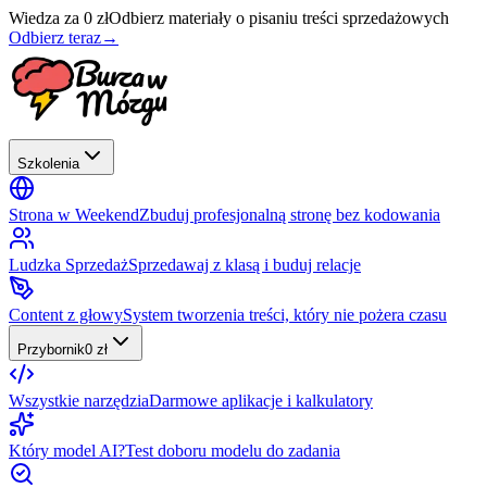
Wiedza za 0 zł
Odbierz materiały o pisaniu treści sprzedażowych
Odbierz teraz
→
Szkolenia
Strona w Weekend
Zbuduj profesjonalną stronę bez kodowania
Ludzka Sprzedaż
Sprzedawaj z klasą i buduj relacje
Content z głowy
System tworzenia treści, który nie pożera czasu
Przybornik
0 zł
Wszystkie narzędzia
Darmowe aplikacje i kalkulatory
Który model AI?
Test doboru modelu do zadania