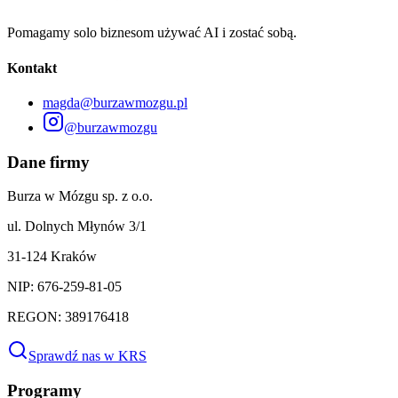
Pomagamy solo biznesom używać AI i zostać sobą.
Kontakt
magda@burzawmozgu.pl
@burzawmozgu
Dane firmy
Burza w Mózgu sp. z o.o.
ul. Dolnych Młynów 3/1
31-124 Kraków
NIP: 676-259-81-05
REGON: 389176418
Sprawdź nas w KRS
Programy