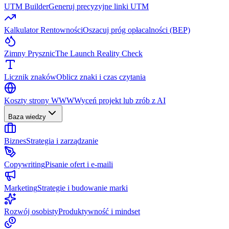
UTM Builder
Generuj precyzyjne linki UTM
Kalkulator Rentowności
Oszacuj próg opłacalności (BEP)
Zimny Prysznic
The Launch Reality Check
Licznik znaków
Oblicz znaki i czas czytania
Koszty strony WWW
Wyceń projekt lub zrób z AI
Baza wiedzy
Biznes
Strategia i zarządzanie
Copywriting
Pisanie ofert i e-maili
Marketing
Strategie i budowanie marki
Rozwój osobisty
Produktywność i mindset