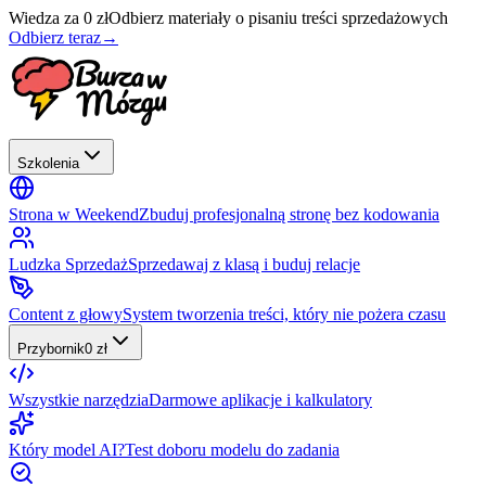
Wiedza za 0 zł
Odbierz materiały o pisaniu treści sprzedażowych
Odbierz teraz
→
Szkolenia
Strona w Weekend
Zbuduj profesjonalną stronę bez kodowania
Ludzka Sprzedaż
Sprzedawaj z klasą i buduj relacje
Content z głowy
System tworzenia treści, który nie pożera czasu
Przybornik
0 zł
Wszystkie narzędzia
Darmowe aplikacje i kalkulatory
Który model AI?
Test doboru modelu do zadania