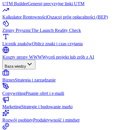
UTM Builder
Generuj precyzyjne linki UTM
Kalkulator Rentowności
Oszacuj próg opłacalności (BEP)
Zimny Prysznic
The Launch Reality Check
Licznik znaków
Oblicz znaki i czas czytania
Koszty strony WWW
Wyceń projekt lub zrób z AI
Baza wiedzy
Biznes
Strategia i zarządzanie
Copywriting
Pisanie ofert i e-maili
Marketing
Strategie i budowanie marki
Rozwój osobisty
Produktywność i mindset