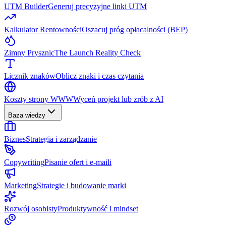
UTM Builder
Generuj precyzyjne linki UTM
Kalkulator Rentowności
Oszacuj próg opłacalności (BEP)
Zimny Prysznic
The Launch Reality Check
Licznik znaków
Oblicz znaki i czas czytania
Koszty strony WWW
Wyceń projekt lub zrób z AI
Baza wiedzy
Biznes
Strategia i zarządzanie
Copywriting
Pisanie ofert i e-maili
Marketing
Strategie i budowanie marki
Rozwój osobisty
Produktywność i mindset