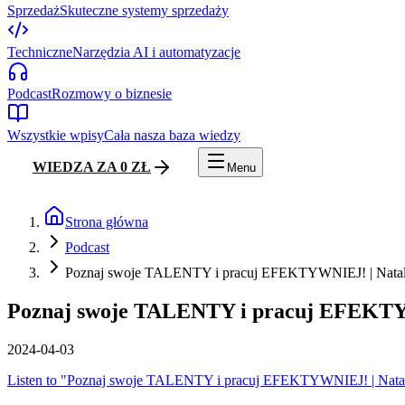
Sprzedaż
Skuteczne systemy sprzedaży
Techniczne
Narzędzia AI i automatyzacje
Podcast
Rozmowy o biznesie
Wszystkie wpisy
Cała nasza baza wiedzy
WIEDZA ZA 0 ZŁ
Menu
Strona główna
Podcast
Poznaj swoje TALENTY i pracuj EFEKTYWNIEJ! | Natal
Poznaj swoje TALENTY i pracuj EFEKTYW
2024-04-03
Listen to "Poznaj swoje TALENTY i pracuj EFEKTYWNIEJ! | Natal