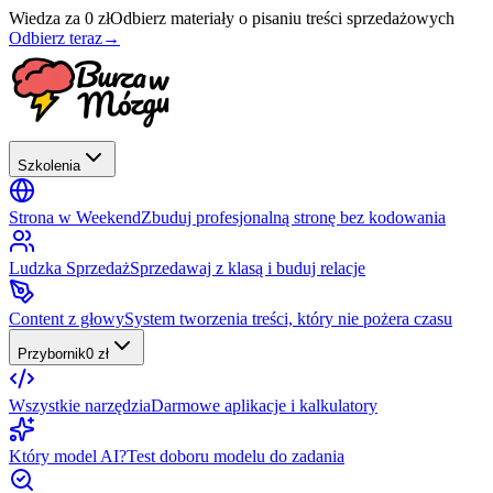
Wiedza za 0 zł
Odbierz materiały o pisaniu treści sprzedażowych
Odbierz teraz
→
Szkolenia
Strona w Weekend
Zbuduj profesjonalną stronę bez kodowania
Ludzka Sprzedaż
Sprzedawaj z klasą i buduj relacje
Content z głowy
System tworzenia treści, który nie pożera czasu
Przybornik
0 zł
Wszystkie narzędzia
Darmowe aplikacje i kalkulatory
Który model AI?
Test doboru modelu do zadania