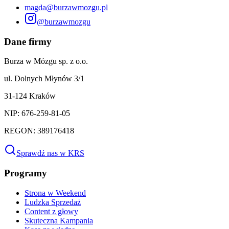
magda@burzawmozgu.pl
@burzawmozgu
Dane firmy
Burza w Mózgu sp. z o.o.
ul. Dolnych Młynów 3/1
31-124 Kraków
NIP: 676-259-81-05
REGON: 389176418
Sprawdź nas w KRS
Programy
Strona w Weekend
Ludzka Sprzedaż
Content z głowy
Skuteczna Kampania