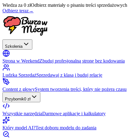
Wiedza za 0 zł
Odbierz materiały o pisaniu treści sprzedażowych
Odbierz teraz
→
Szkolenia
Strona w Weekend
Zbuduj profesjonalną stronę bez kodowania
Ludzka Sprzedaż
Sprzedawaj z klasą i buduj relacje
Content z głowy
System tworzenia treści, który nie pożera czasu
Przybornik
0 zł
Wszystkie narzędzia
Darmowe aplikacje i kalkulatory
Który model AI?
Test doboru modelu do zadania