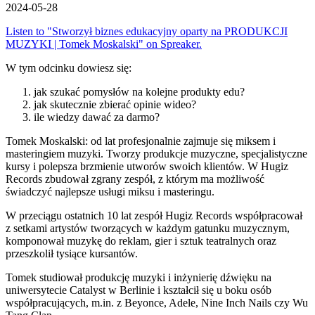
2024-05-28
Listen to "Stworzył biznes edukacyjny oparty na PRODUKCJI
MUZYKI | Tomek Moskalski" on Spreaker.
W tym odcinku dowiesz się:
jak szukać pomysłów na kolejne produkty edu?
jak skutecznie zbierać opinie wideo?
ile wiedzy dawać za darmo?
Tomek Moskalski: od lat profesjonalnie zajmuje się miksem i
masteringiem muzyki. Tworzy produkcje muzyczne, specjalistyczne
kursy i polepsza brzmienie utworów swoich klientów. W Hugiz
Records zbudował zgrany zespół, z którym ma możliwość
świadczyć najlepsze usługi miksu i masteringu.
W przeciągu ostatnich 10 lat zespół Hugiz Records współpracował
z setkami artystów tworzących w każdym gatunku muzycznym,
komponował muzykę do reklam, gier i sztuk teatralnych oraz
przeszkolił tysiące kursantów.
Tomek studiował produkcję muzyki i inżynierię dźwięku na
uniwersytecie Catalyst w Berlinie i kształcił się u boku osób
współpracujących, m.in. z Beyonce, Adele, Nine Inch Nails czy Wu