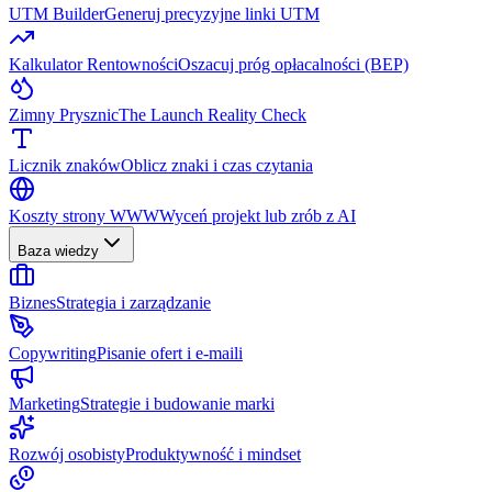
UTM Builder
Generuj precyzyjne linki UTM
Kalkulator Rentowności
Oszacuj próg opłacalności (BEP)
Zimny Prysznic
The Launch Reality Check
Licznik znaków
Oblicz znaki i czas czytania
Koszty strony WWW
Wyceń projekt lub zrób z AI
Baza wiedzy
Biznes
Strategia i zarządzanie
Copywriting
Pisanie ofert i e-maili
Marketing
Strategie i budowanie marki
Rozwój osobisty
Produktywność i mindset