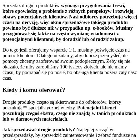
Sprzedaż drogich produktów
wymaga przygotowania treści,
które opowiedzą o problemie z różnych perspektyw i rozwieją
obawy potencjalnych klientów. Nasi odbiorcy potrzebują więcej
czasu na decyzję, więc okno sprzedażowe takiego produktu
powinno być dłuższe niż w przypadku np. e-booków. Musimy
przygotować się także na często wymianę wiadomości z
potencjalnymi klientami, by doradzić lub odradzić zakup.
Do tego jeśli oferujemy wsparcie 1:1, musimy poświęcić czas na
pomoc klientom. Dlatego uczulamy, aby dobrze przemyśleć, ile
pomocy chcemy zaoferować swoim podopiecznym. Żeby się nie
okazało, że niby zarobiliśmy 100 tysięcy złotych, ale nie mamy
czasu, by podrapać się po nosie, bo obsługa klienta pożera cały nasz
czas.
Kiedy i komu oferować?
Drogie produkty często są skierowane do odbiorców, którzy
poszukują** specjalistycznej wiedzy.
Potencjalni klienci
poszukują czegoś ekstra, czego nie znajdą w tanich produktach
lub w darmowych materiałach.
Jak sprzedawać drogie produkty?
Najlepiej zacząć w
przedsprzedaży, by sprawdzić zainteresowanie i zebrać fundusze na