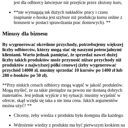
jest dla odbiorcy łatwiejsze niż przejście przez złożony kurs,
**nie wymagają tak dużych nakładów pracy i czasu
(napisanie e-booka jest szybsze niż produkcja kursu online z
bonusem w postaci sprawdzania prac domowych). **
Minusy dla biznesu
By wygenerować określone przychody, potrzebujemy większej
liczby odbiorców, którzy mogą stać się naszymi potencjalnymi
klientami. Warto jednak pamiętać, że sprzedaż nawet dużej
liczby takich produktów może przynosić niższe przychody niż
produktów z najwyższej półki cenowej (żeby wygenerować
przychód 14000 zł, musimy sprzedać 10 kursów po 1400 zł lub
280 e-booków po 50 zł).
**Przy niskich cenach odbiorcy mogą wątpić w jakość produktów.
Mogą myśleć, że za takie pieniądze na pewno nie dostaną dobrych
materiałów. Jest jednak wyjście z tej sytuacji: musimy wyjaśnić w
ofercie, skąd wzięła się taka a nie inna cena. Jakich argumentów
można użyć? **
Chcemy, żeby wiedza z produktu była dostępna dla każdego.
Wdrożenie wiedzy z produktu ma być pierwszym krokiem na