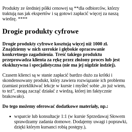
Produkty ze średniej półki cenowej są **dla odbiorców, którzy
traktują nas jak ekspertów i są gotowi zapłacić więcej za naszą
wiedzę. ****
Drogie produkty cyfrowe
Drogie produkty cyfrowe kosztują więcej niż 1000 zł.
Znajdziemy w nich szerokie i głębokie opracowanie
konkretnego zagadnienia
.
Treść takiego produktu
przeprowadza klienta za rękę przez złożony proces lub jest
ekskluzywna i specjalistyczna (nie ma jej nigdzie indziej).
Czasem klienci są w stanie zapłacić bardzo dużo za krótki i
skondensowany produkt, który zawiera rozwiązanie ich problemu
(zamiast przeklikiwać lekcje w kursie i myśleć sobie „to już wiem,
to też”, mogą zacząć działać z wiedzą, której im faktycznie
brakowało).
Do tego możemy oferować dodatkowe materiały, np.:
wsparcie lub konsultacje 1:1 (w kursie Sprzedawaj Słowem
sprawdzamy zadania domowe. Dodajemy uwagi i poprawki,
dzięki którym kursanci robią postępy.),