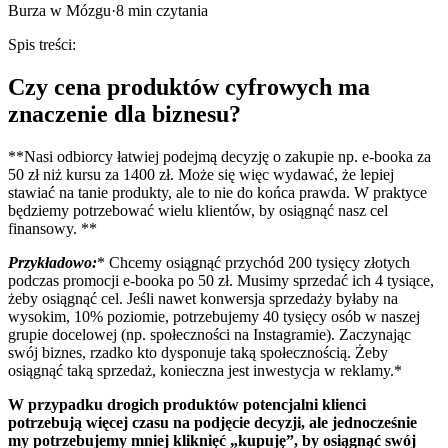
Burza w Mózgu
·
8
min czytania
Spis treści:
Czy cena produktów cyfrowych ma
znaczenie dla biznesu?
**Nasi odbiorcy łatwiej podejmą decyzję o zakupie np. e-booka za
50 zł niż kursu za 1400 zł. Może się więc wydawać, że lepiej
stawiać na tanie produkty, ale to nie do końca prawda. W praktyce
będziemy potrzebować wielu klientów, by osiągnąć nasz cel
finansowy. **
Przykładowo:
* Chcemy osiągnąć przychód 200 tysięcy złotych
podczas promocji e-booka po 50 zł. Musimy sprzedać ich 4 tysiące,
żeby osiągnąć cel. Jeśli nawet konwersja sprzedaży byłaby na
wysokim, 10% poziomie, potrzebujemy 40 tysięcy osób w naszej
grupie docelowej (np. społeczności na Instagramie). Zaczynając
swój biznes, rzadko kto dysponuje taką społecznością. Żeby
osiągnąć taką sprzedaż, konieczna jest inwestycja w reklamy.*
W przypadku drogich produktów potencjalni klienci
potrzebują więcej czasu na podjęcie decyzji, ale jednocześnie
my potrzebujemy mniej kliknięć „kupuję”, by osiągnąć swój