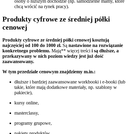
osoby o niższym dochodzie (np. samodzielne mamy, które
chcą wrócić na rynek pracy).
Produkty cyfrowe ze średniej półki
cenowej
Produkty cyfrowe ze średniej półki cenowej kosztują
najczęściej od 100 do 1000 zł.
Są
nastawione na rozwiązanie
konkretnego problemu.
Mają** więcej treści
i są dłuższe, a
przekazywany w nich poziom wiedzy jest już dość
zaawansowany.
W tym przedziale cenowym znajdziemy m.in.:
dłuższe i bardziej zaawansowane workbooki i e-booki (lub
takie, które mają dodatkowe materiały, np. szablony w
pakiecie),
kursy online,
masterclassy,
programy grupowe,
pakiety produktów,