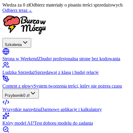
Wiedza za 0 zł
Odbierz materiały o pisaniu treści sprzedażowych
Odbierz teraz
→
Szkolenia
Strona w Weekend
Zbuduj profesjonalną stronę bez kodowania
Ludzka Sprzedaż
Sprzedawaj z klasą i buduj relacje
Content z głowy
System tworzenia treści, który nie pożera czasu
Przybornik
0 zł
Wszystkie narzędzia
Darmowe aplikacje i kalkulatory
Który model AI?
Test doboru modelu do zadania