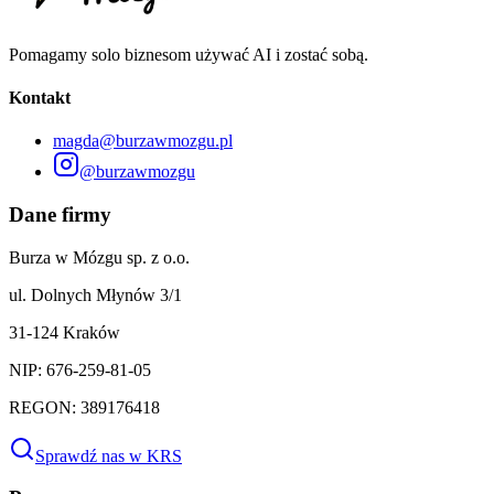
Pomagamy solo biznesom używać AI i zostać sobą.
Kontakt
magda@burzawmozgu.pl
@burzawmozgu
Dane firmy
Burza w Mózgu sp. z o.o.
ul. Dolnych Młynów 3/1
31-124 Kraków
NIP: 676-259-81-05
REGON: 389176418
Sprawdź nas w KRS