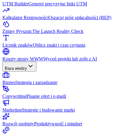
UTM Builder
Generuj precyzyjne linki UTM
Kalkulator Rentowności
Oszacuj próg opłacalności (BEP)
Zimny Prysznic
The Launch Reality Check
Licznik znaków
Oblicz znaki i czas czytania
Koszty strony WWW
Wyceń projekt lub zrób z AI
Baza wiedzy
Biznes
Strategia i zarządzanie
Copywriting
Pisanie ofert i e-maili
Marketing
Strategie i budowanie marki
Rozwój osobisty
Produktywność i mindset