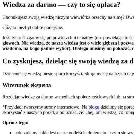
Wiedza za darmo — czy to się opłaca?
Chomikujesz swoją wiedzę niczym wiewiórka orzechy na zimę? Uważas
Cóż, to niezbyt dobre podejście.
Jeśli tylko ślizgamy się po powierzchni tematów (np. powielając treśc
głowach. Nie wiedzą, że nasza wiedza jest o wiele głębsza i poz
wiadomo, na kogo padnie wybór). Dlatego musimy im pokazać, c
Co zyskujesz, dzieląc się swoją wiedzą za
Dzielenie się wiedzą niesie sporo korzyści. Skupimy się na trzech na
Wizerunek eksperta
Rozdając wiedzę za darmo w mediach społecznościowych lub na stron
*Przykład: tworzymy strony internetowe. Na
blogu
dzielimy się pora
skorzystać z naszych porad, albo uznać, że: „hej, oni wiedzą, co robi
Oprócz tego:
pokazujemy, jakie jest nasze podejście do tematu i czym się w