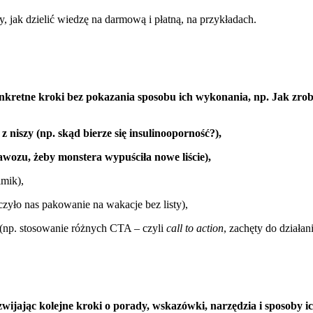
jak dzielić wiedzę na darmową i płatną, na przykładach.
onkretne kroki bez pokazania sposobu ich wykonania, np. Jak zrobi
niszy (np. skąd bierze się insulinooporność?),
awozu, żeby monstera wypuściła nowe liście),
lmik),
zyło nas pakowanie na wakacje bez listy),
(np. stosowanie różnych CTA – czyli
call to action
, zachęty do działan
wijając kolejne kroki o porady, wskazówki, narzędzia i sposoby 