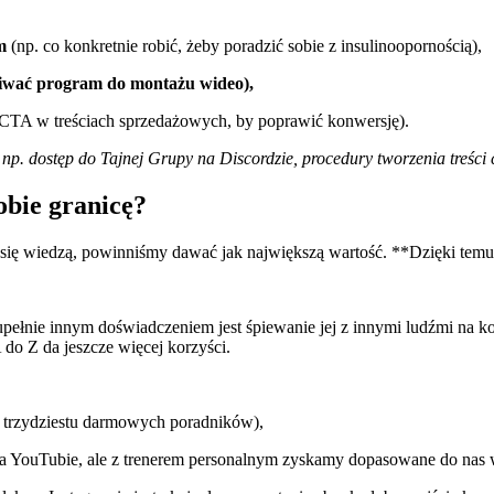
m
(np. co konkretnie robić, żeby poradzić sobie z insulinoopornością),
giwać program do montażu wideo),
 CTA w treściach sprzedażowych, by poprawić konwersję).
, np. dostęp do Tajnej Grupy na Discordzie, procedury tworzenia treści
obie granicę?
 się wiedzą, powinniśmy dawać jak największą wartość. **Dzięki temu
 zupełnie innym doświadczeniem jest śpiewanie jej z innymi ludźmi na 
 do Z da jeszcze więcej korzyści.
e trzydziestu darmowych poradników),
na YouTubie, ale z trenerem personalnym zyskamy dopasowane do nas