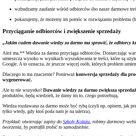
wzbudzamy zaufanie wśród odbiorców (bo nasze darmowe treśc
pokazujemy, że możemy im pomóc w rozwiązaniu problemu (bo o
Przyciąganie odbiorców i zwiększenie sprzedaży
„Jakim cudem dawanie wiedzy za darmo ma sprawić, że odbiorcy kup
Ależ ma.** Wiedza za darmo przyciąga odbiorców. Dostarczając wartoś
umieszcza wysoko w wynikach wyszukiwania te treści, które są użyt
Google. A to oznacza, że jeszcze więcej osób, których problem umie
Dlaczego to ma znaczenie? Ponieważ
konwersja sprzedaży dla pro
wygenerować.
Ale to nie wszystko!
Dawanie wiedzy za darmo zwiększa sprzedaż
produktów, będą wiedzieli, że damy im to, czego potrzebują.
Wiedza rozdawana za darmo może być rybą (czyli np. opisem, jak prz
tylko wtedy, gdy ktoś poda nam je na talerzu).
Przykład: otwierając zapisy do
Szkoły Kolażu
, robimy darmowy webin
tworzenia, by potrafili zrobić to samodzielnie.