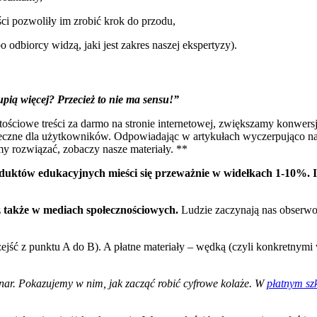
i pozwoliły im zrobić krok do przodu,
dbiorcy widzą, jaki jest zakres naszej ekspertyzy).
ią więcej? Przecież to nie ma sensu!”
ciowe treści za darmo na stronie internetowej, zwiększamy konwersję 
eczne dla użytkowników. Odpowiadając w artykułach wyczerpująco na 
my rozwiązać, zobaczy nasze materiały. **
duktów edukacyjnych mieści się przeważnie w widełkach 1-10%. I
 także w mediach społecznościowych.
Ludzie zaczynają nas obserwow
ejść z punktu A do B). A płatne materiały – wędką (czyli konkretnymi
ar. Pokazujemy w nim, jak zacząć robić cyfrowe kolaże. W
płatnym sz