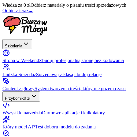
Wiedza za 0 zł
Odbierz materiały o pisaniu treści sprzedażowych
Odbierz teraz
→
Szkolenia
Strona w Weekend
Zbuduj profesjonalną stronę bez kodowania
Ludzka Sprzedaż
Sprzedawaj z klasą i buduj relacje
Content z głowy
System tworzenia treści, który nie pożera czasu
Przybornik
0 zł
Wszystkie narzędzia
Darmowe aplikacje i kalkulatory
Który model AI?
Test doboru modelu do zadania