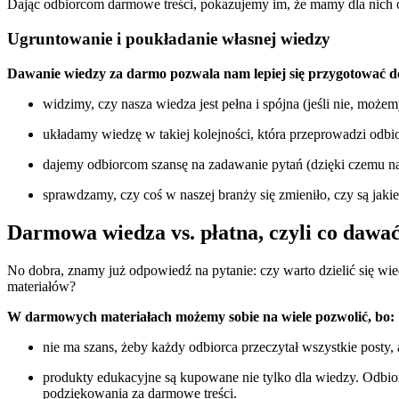
Dając odbiorcom darmowe treści, pokazujemy im, że mamy dla nich o 
Ugruntowanie i poukładanie własnej wiedzy
Dawanie wiedzy za darmo pozwala nam lepiej się przygotować d
widzimy, czy nasza wiedza jest pełna i spójna (jeśli nie, możem
układamy wiedzę w takiej kolejności, która przeprowadzi odbi
dajemy odbiorcom szansę na zadawanie pytań (dzięki czemu na
sprawdzamy, czy coś w naszej branży się zmieniło, czy są jaki
Darmowa wiedza vs. płatna, czyli co dawa
No dobra, znamy już odpowiedź na pytanie: czy warto dzielić się w
materiałów?
W darmowych materiałach możemy sobie na wiele pozwolić, bo:
nie ma szans, żeby każdy odbiorca przeczytał wszystkie posty, 
produkty edukacyjne są kupowane nie tylko dla wiedzy. Odbior
podziękowania za darmowe treści.