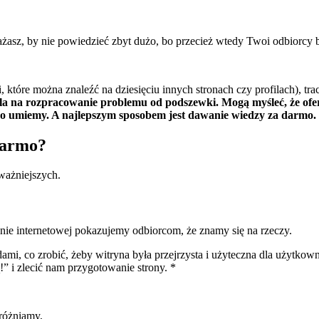
z, by nie powiedzieć zbyt dużo, bo przecież wtedy Twoi odbiorcy bę
i, które można znaleźć na dziesięciu innych stronach czy profilach), t
wala na rozpracowanie problemu od podszewki. Mogą myśleć, że ofer
o umiemy. A najlepszym sposobem jest dawanie wiedzy za darmo.
 darmo?
jważniejszych.
ie internetowej pokazujemy odbiorcom, że znamy się na rzeczy.
dami, co zrobić, żeby witryna była przejrzysta i użyteczna dla użytko
ą!” i zlecić nam przygotowanie strony. *
yróżniamy,