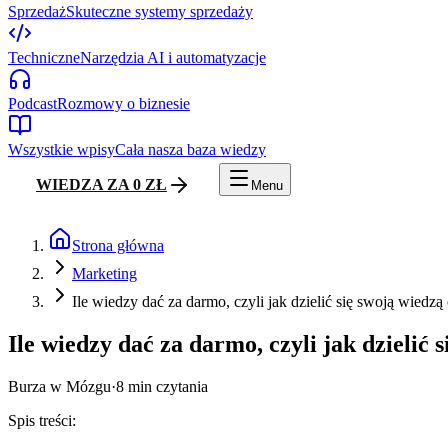
Sprzedaż
Skuteczne systemy sprzedaży
Techniczne
Narzędzia AI i automatyzacje
Podcast
Rozmowy o biznesie
Wszystkie wpisy
Cała nasza baza wiedzy
WIEDZA ZA 0 ZŁ
Menu
Strona główna
Marketing
Ile wiedzy dać za darmo, czyli jak dzielić się swoją wiedz
Ile wiedzy dać za darmo, czyli jak dzielić
Burza w Mózgu
·
8
min czytania
Spis treści: