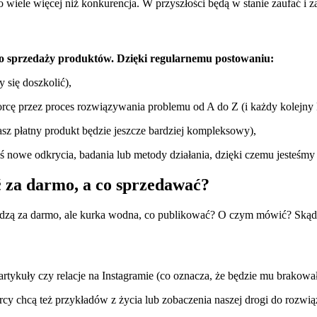
wiele więcej niż konkurencja. W przyszłości będą w stanie zaufać i z
o sprzedaży produktów. Dzięki regularnemu postowaniu:
y się doszkolić),
orcę przez proces rozwiązywania problemu od A do Z (i każdy kolejny k
sz płatny produkt będzie jeszcze bardziej kompleksowy),
eś nowe odkrycia, badania lub metody działania, dzięki czemu jesteśmy
ć za darmo, a co sprzedawać?
iedzą za darmo, ale kurka wodna, co publikować? O czym mówić? Skąd 
artykuły czy relacje na Instagramie (co oznacza, że będzie mu brakowa
cy chcą też przykładów z życia lub zobaczenia naszej drogi do rozwi