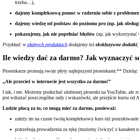
trzeba…),
dajemy kompleksową pomoc w radzeniu sobie z probleme
dajemy wiedzę od podstaw do poziomu pro (np. jak obsłu
pokazujemy, jak nie popełniać błędów
(np. jak wykorzystać
Przykład:
w
płatnych produktach
dodajemy też
ekskluzywne dodatki
Ile wiedzy dać za darmo? Jak wyznaczyć s
Piosenkarze promują swoje płyty najlepszymi piosenkami.** Dzieląc
„Ale przecież w internecie jest wszystko za darmo!”
I tak, i nie. Możemy posłuchać ulubionej piosenki na YouTubie, ale
jest wdrażać poszczególne rady i wskazówki, ale przejście kursu od A
Ludzie płacą za to, co mogą mieć za darmo, ponieważ:
zależy im na czasie (wolą kompleksowy kurs niż poszukiwani
potrzebują prowadzenia za rękę (możemy ćwiczyć z kanałem 