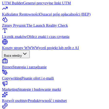
UTM Builder
Generuj precyzyjne linki UTM
Kalkulator Rentowności
Oszacuj próg opłacalności (BEP)
Zimny Prysznic
The Launch Reality Check
Licznik znaków
Oblicz znaki i czas czytania
Koszty strony WWW
Wyceń projekt lub zrób z AI
Baza wiedzy
Biznes
Strategia i zarządzanie
Copywriting
Pisanie ofert i e-maili
Marketing
Strategie i budowanie marki
Rozwój osobisty
Produktywność i mindset