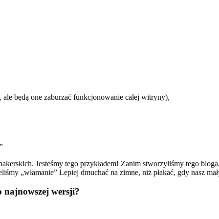
, ale będą one zaburzać funkcjonowanie całej witryny),
”
 hakerskich. Jesteśmy tego przykładem! Zanim stworzyliśmy tego bloga
eliśmy „włamanie” Lepiej dmuchać na zimne, niż płakać, gdy nasz mały b
o najnowszej wersji?