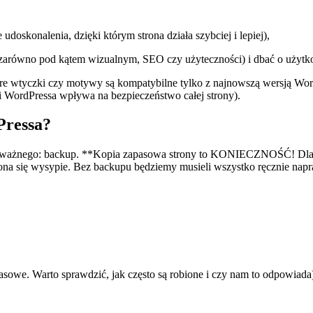
oskonalenia, dzięki którym strona działa szybciej i lepiej),
(zarówno pod kątem wizualnym, SEO czy użyteczności) i dbać o użyt
wtyczki czy motywy są kompatybilne tylko z najnowszą wersją WordPre
WordPressa wpływa na bezpieczeństwo całej strony).
Pressa?
o ważnego: backup. **Kopia zapasowa strony to KONIECZNOŚĆ! Dlacz
strona się wysypie. Bez backupu będziemy musieli wszystko ręcznie nap
asowe. Warto sprawdzić, jak często są robione i czy nam to odpowiada