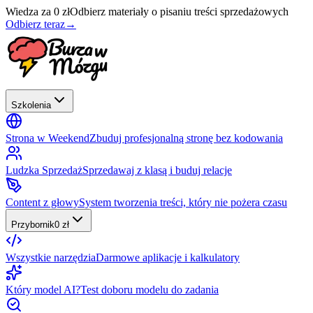
Wiedza za 0 zł
Odbierz materiały o pisaniu treści sprzedażowych
Odbierz teraz
→
Szkolenia
Strona w Weekend
Zbuduj profesjonalną stronę bez kodowania
Ludzka Sprzedaż
Sprzedawaj z klasą i buduj relacje
Content z głowy
System tworzenia treści, który nie pożera czasu
Przybornik
0 zł
Wszystkie narzędzia
Darmowe aplikacje i kalkulatory
Który model AI?
Test doboru modelu do zadania