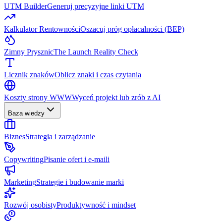
UTM Builder
Generuj precyzyjne linki UTM
Kalkulator Rentowności
Oszacuj próg opłacalności (BEP)
Zimny Prysznic
The Launch Reality Check
Licznik znaków
Oblicz znaki i czas czytania
Koszty strony WWW
Wyceń projekt lub zrób z AI
Baza wiedzy
Biznes
Strategia i zarządzanie
Copywriting
Pisanie ofert i e-maili
Marketing
Strategie i budowanie marki
Rozwój osobisty
Produktywność i mindset