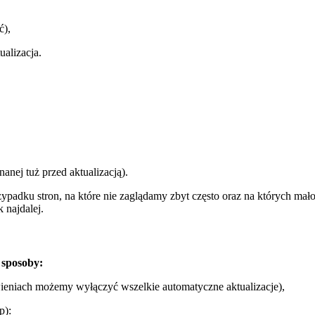
ć),
ualizacja.
nej tuż przed aktualizacją).
adku stron, na które nie zaglądamy zbyt często oraz na których mało si
 najdalej.
 sposoby:
ieniach możemy wyłączyć wszelkie automatyczne aktualizacje),
p):