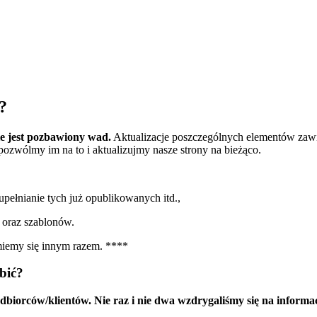
?
e jest pozbawiony wad.
Aktualizacje poszczególnych elementów zawie
 pozwólmy im na to i aktualizujmy nasze strony na bieżąco.
upełnianie tych już opublikowanych itd.,
y oraz szablonów.
ajmiemy się innym razem. ****
bić?
odbiorców/klientów. Nie raz i nie dwa wzdrygaliśmy się na inform