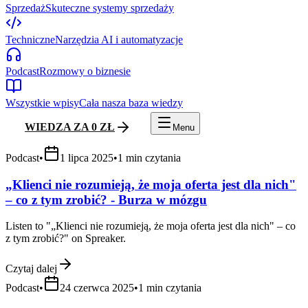
Sprzedaż
Skuteczne systemy sprzedaży
Techniczne
Narzędzia AI i automatyzacje
Podcast
Rozmowy o biznesie
Wszystkie wpisy
Cała nasza baza wiedzy
WIEDZA ZA 0 ZŁ
Menu
Podcast
•
1 lipca 2025
•
1
min czytania
„Klienci nie rozumieją, że moja oferta jest dla nich"
– co z tym zrobić? - Burza w mózgu
Listen to "„Klienci nie rozumieją, że moja oferta jest dla nich" – co
z tym zrobić?" on Spreaker.
Czytaj dalej
Podcast
•
24 czerwca 2025
•
1
min czytania