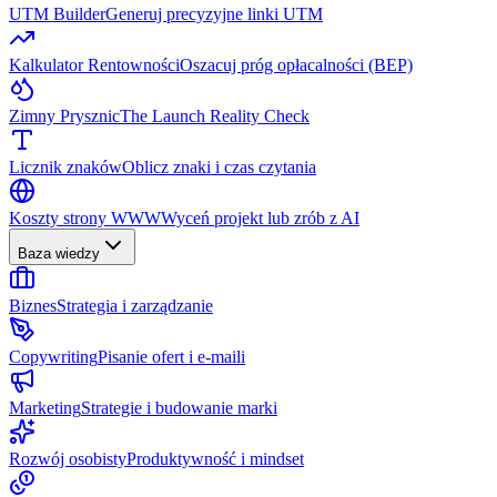
UTM Builder
Generuj precyzyjne linki UTM
Kalkulator Rentowności
Oszacuj próg opłacalności (BEP)
Zimny Prysznic
The Launch Reality Check
Licznik znaków
Oblicz znaki i czas czytania
Koszty strony WWW
Wyceń projekt lub zrób z AI
Baza wiedzy
Biznes
Strategia i zarządzanie
Copywriting
Pisanie ofert i e-maili
Marketing
Strategie i budowanie marki
Rozwój osobisty
Produktywność i mindset