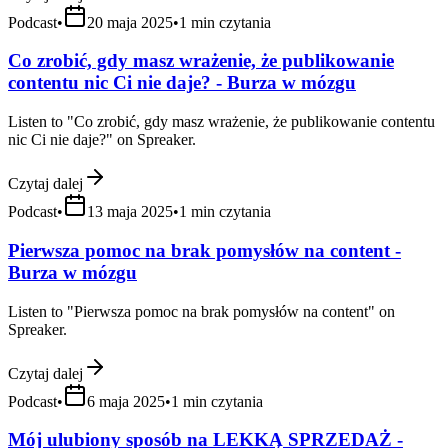
Podcast
•
20 maja 2025
•
1
min czytania
Co zrobić, gdy masz wrażenie, że publikowanie
contentu nic Ci nie daje? - Burza w mózgu
Listen to "Co zrobić, gdy masz wrażenie, że publikowanie contentu
nic Ci nie daje?" on Spreaker.
Czytaj dalej
Podcast
•
13 maja 2025
•
1
min czytania
Pierwsza pomoc na brak pomysłów na content -
Burza w mózgu
Listen to "Pierwsza pomoc na brak pomysłów na content" on
Spreaker.
Czytaj dalej
Podcast
•
6 maja 2025
•
1
min czytania
Mój ulubiony sposób na LEKKĄ SPRZEDAŻ -