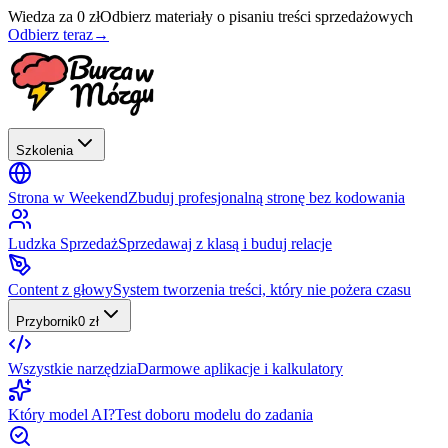
Wiedza za 0 zł
Odbierz materiały o pisaniu treści sprzedażowych
Odbierz teraz
→
Szkolenia
Strona w Weekend
Zbuduj profesjonalną stronę bez kodowania
Ludzka Sprzedaż
Sprzedawaj z klasą i buduj relacje
Content z głowy
System tworzenia treści, który nie pożera czasu
Przybornik
0 zł
Wszystkie narzędzia
Darmowe aplikacje i kalkulatory
Który model AI?
Test doboru modelu do zadania